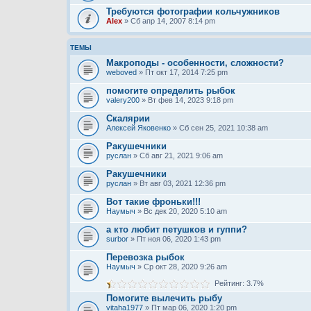
Требуются фотографии кольчужников
Alex
» Сб апр 14, 2007 8:14 pm
ТЕМЫ
Макроподы - особенности, сложности?
weboved
» Пт окт 17, 2014 7:25 pm
помогите определить рыбок
valery200
» Вт фев 14, 2023 9:18 pm
Скалярии
Алексей Яковенко
» Сб сен 25, 2021 10:38 am
Ракушечники
руслан
» Сб авг 21, 2021 9:06 am
Ракушечники
руслан
» Вт авг 03, 2021 12:36 pm
Вот такие фроньки!!!
Наумыч
» Вс дек 20, 2020 5:10 am
а кто любит петушков и гуппи?
surbor
» Пт ноя 06, 2020 1:43 pm
Перевозка рыбок
Наумыч
» Ср окт 28, 2020 9:26 am
Рейтинг: 3.7%
Помогите вылечить рыбу
vitaha1977
» Пт мар 06, 2020 1:20 pm