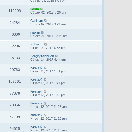
Ср янв 03, 2018 6:03 pm
kosta
113398
Сб дек 02, 2017 8:20 pm
Gariman
24284
Чт ноя 02, 2017 9:21 am
maxim
40800
Сб окт 21, 2017 12:19 am
weboved
62236
Пт окт 20, 2017 8:33 pm
SergeyAshkelon
35133
Сб окт 14, 2017 6:44 pm
Кализей
29763
Пт окт 13, 2017 1:51 pm
Кализей
163261
Пт окт 13, 2017 1:47 pm
Кализей
77878
Пт окт 13, 2017 1:42 pm
Кализей
28356
Чт окт 12, 2017 11:25 am
Кализей
57199
Чт окт 12, 2017 11:23 am
Кализей
94625
Чт окт 12, 2017 11:15 am