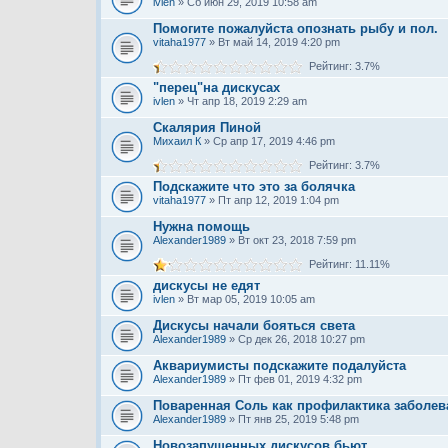
ivlen
» Сб июн 29, 2019 10:58 am
Помогите пожалуйста опознать рыбу и пол.
vitaha1977
» Вт май 14, 2019 4:20 pm
Рейтинг: 3.7%
"перец"на дискусах
ivlen
» Чт апр 18, 2019 2:29 am
Скалярия Пиной
Михаил К
» Ср апр 17, 2019 4:46 pm
Рейтинг: 3.7%
Подскажите что это за болячка
vitaha1977
» Пт апр 12, 2019 1:04 pm
Нужна помощь
Alexander1989
» Вт окт 23, 2018 7:59 pm
Рейтинг: 11.11%
дискусы не едят
ivlen
» Вт мар 05, 2019 10:05 am
Дискусы начали бояться света
Alexander1989
» Ср дек 26, 2018 10:27 pm
Аквариумисты подскажите подалуйста
Alexander1989
» Пт фев 01, 2019 4:32 pm
Поваренная Соль как профилактика заболев
Alexander1989
» Пт янв 25, 2019 5:48 pm
Новозапущенных дискусов бьют