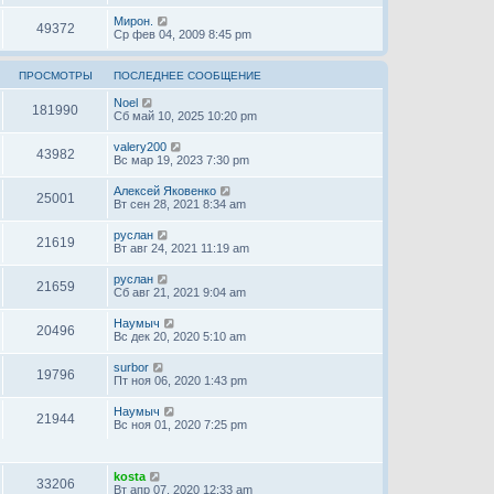
Мирон.
49372
Ср фев 04, 2009 8:45 pm
ПРОСМОТРЫ
ПОСЛЕДНЕЕ СООБЩЕНИЕ
Noel
181990
Сб май 10, 2025 10:20 pm
valery200
43982
Вс мар 19, 2023 7:30 pm
Алексей Яковенко
25001
Вт сен 28, 2021 8:34 am
руслан
21619
Вт авг 24, 2021 11:19 am
руслан
21659
Сб авг 21, 2021 9:04 am
Наумыч
20496
Вс дек 20, 2020 5:10 am
surbor
19796
Пт ноя 06, 2020 1:43 pm
Наумыч
21944
Вс ноя 01, 2020 7:25 pm
kosta
33206
Вт апр 07, 2020 12:33 am