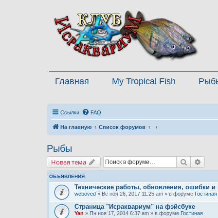
Главная
My Tropical Fish
Рыб
Ссылки
FAQ
На главную
Список форумов
Рыбы
Поиск
Расш
Новая тема
ОБЪЯВЛЕНИЯ
Технические работы, обновления, ошибки и
weboved
» Вс ноя 26, 2017 11:25 am » в форуме
Гостиная
Страница "Исраквариум" на фэйсбуке
Yan
» Пн ноя 17, 2014 6:37 am » в форуме
Гостиная