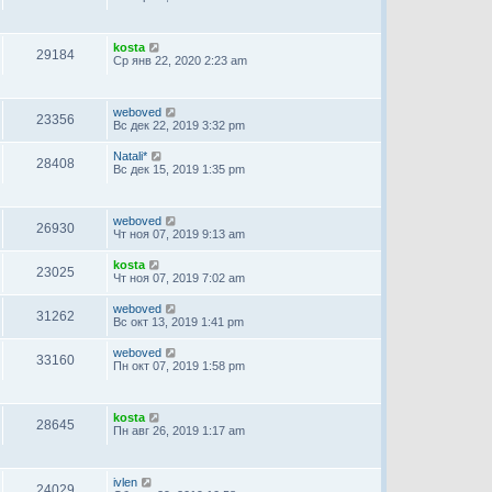
kosta
29184
Ср янв 22, 2020 2:23 am
weboved
23356
Вс дек 22, 2019 3:32 pm
Natali*
28408
Вс дек 15, 2019 1:35 pm
weboved
26930
Чт ноя 07, 2019 9:13 am
kosta
23025
Чт ноя 07, 2019 7:02 am
weboved
31262
Вс окт 13, 2019 1:41 pm
weboved
33160
Пн окт 07, 2019 1:58 pm
kosta
28645
Пн авг 26, 2019 1:17 am
ivlen
24029