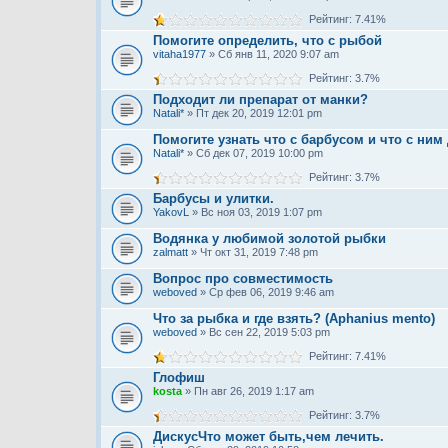
Рейтинг: 7.41%
Помогите определить, что с рыбой
vitaha1977
» Сб янв 11, 2020 9:07 am
Рейтинг: 3.7%
Подходит ли препарат от манки?
Natali*
» Пт дек 20, 2019 12:01 pm
Помогите узнать что с барбусом и что с ним
Natali*
» Сб дек 07, 2019 10:00 pm
Рейтинг: 3.7%
Барбусы и улитки.
YakovL
» Вс ноя 03, 2019 1:07 pm
Водянка у любимой золотой рыбки
zalmatt
» Чт окт 31, 2019 7:48 pm
Вопрос про совместимость
weboved
» Ср фев 06, 2019 9:46 am
Что за рыбка и где взять? (Aphanius mento)
weboved
» Вс сен 22, 2019 5:03 pm
Рейтинг: 7.41%
Глофиш
kosta
» Пн авг 26, 2019 1:17 am
Рейтинг: 3.7%
ДискусЧто может быть,чем лечить.