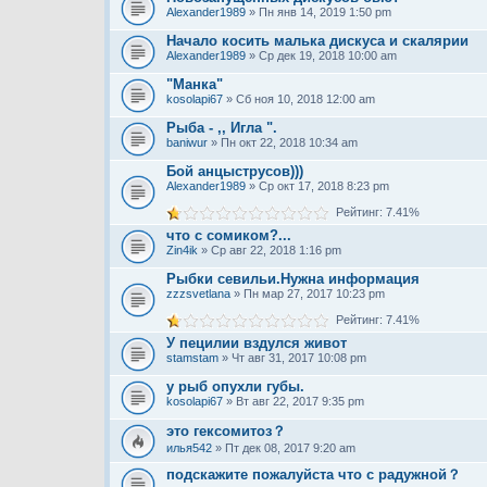
Alexander1989
» Пн янв 14, 2019 1:50 pm
Начало косить малька дискуса и скалярии
Alexander1989
» Ср дек 19, 2018 10:00 am
"Манка"
kosolapi67
» Сб ноя 10, 2018 12:00 am
Рыба - ,, Игла ".
baniwur
» Пн окт 22, 2018 10:34 am
Бой анцыструсов)))
Alexander1989
» Ср окт 17, 2018 8:23 pm
Рейтинг: 7.41%
что с сомиком?...
Zin4ik
» Ср авг 22, 2018 1:16 pm
Рыбки севильи.Нужна информация
zzzsvetlana
» Пн мар 27, 2017 10:23 pm
Рейтинг: 7.41%
У пецилии вздулся живот
stamstam
» Чт авг 31, 2017 10:08 pm
у рыб опухли губы.
kosolapi67
» Вт авг 22, 2017 9:35 pm
это гексомитоз？
илья542
» Пт дек 08, 2017 9:20 am
подскажите пожалуйста что с радужной？