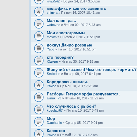
илья542
» Вс дек 24, 2017 3:50 pm
мела-фикс и как его заменить
shim4a
» Пт ноя 16, 2007 10:41 am
Мал клоп, да...
weboved
» Чт ноя 02, 2017 8:43 am
Мои апистограммы
maxim
» Пн фев 20, 2017 11:29 pm
дохнут Данио розовые
Yago
» Пн окт 16, 2017 10:51 pm
кто победил?
Юджин
» Чт мар 30, 2017 9:15 am
Живучий оказался! Чем его теперь кормить?
Smilodon
» Вс апр 09, 2017 6:41 pm
Коридорасы пигмеи.
Раиса
» Ср май 10, 2017 7:26 am
Расборы Гетероморфа раздуваются.
almuk_73
» Чт май 18, 2017 11:22 am
Что случилось с рыбой?
kosolapi67
» Пн апр 10, 2017 6:49 pm
Мор
Datchanin
» Ср апр 05, 2017 9:01 pm
Карантин
Раиса
» Пт май 12, 2017 7:02 am