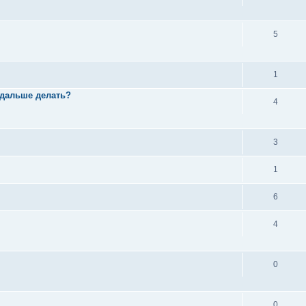
5
1
 дальше делать?
4
3
1
6
4
0
0