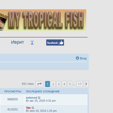
Иврит
Вход
Страница
1
из
17
1
2
3
4
5
17
След.
831 тема
…
ПРОСМОТРЫ
ПОСЛЕДНЕЕ СООБЩЕНИЕ
weboved
998655
Вт авг 25, 2020 4:32 pm
Yan
414201
Вт июл 19, 2016 1:20 pm