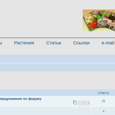
ы
Растения
Статьи
Ссылки
e-mail
иренный поиск
ОТВЕТЫ
 предложения по форуму
35
1
2
3
4