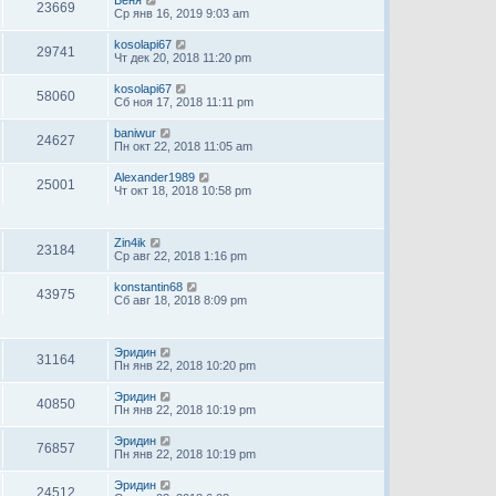
Беня
23669
Ср янв 16, 2019 9:03 am
kosolapi67
29741
Чт дек 20, 2018 11:20 pm
kosolapi67
58060
Сб ноя 17, 2018 11:11 pm
baniwur
24627
Пн окт 22, 2018 11:05 am
Alexander1989
25001
Чт окт 18, 2018 10:58 pm
Zin4ik
23184
Ср авг 22, 2018 1:16 pm
konstantin68
43975
Сб авг 18, 2018 8:09 pm
Эридин
31164
Пн янв 22, 2018 10:20 pm
Эридин
40850
Пн янв 22, 2018 10:19 pm
Эридин
76857
Пн янв 22, 2018 10:19 pm
Эридин
24512