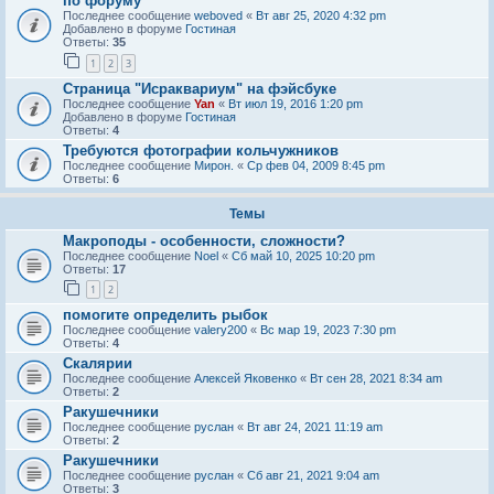
по форуму
Последнее сообщение
weboved
«
Вт авг 25, 2020 4:32 pm
Добавлено в форуме
Гостиная
Ответы:
35
1
2
3
Страница "Исраквариум" на фэйсбуке
Последнее сообщение
Yan
«
Вт июл 19, 2016 1:20 pm
Добавлено в форуме
Гостиная
Ответы:
4
Требуются фотографии кольчужников
Последнее сообщение
Мирон.
«
Ср фев 04, 2009 8:45 pm
Ответы:
6
Темы
Макроподы - особенности, сложности?
Последнее сообщение
Noel
«
Сб май 10, 2025 10:20 pm
Ответы:
17
1
2
помогите определить рыбок
Последнее сообщение
valery200
«
Вс мар 19, 2023 7:30 pm
Ответы:
4
Скалярии
Последнее сообщение
Алексей Яковенко
«
Вт сен 28, 2021 8:34 am
Ответы:
2
Ракушечники
Последнее сообщение
руслан
«
Вт авг 24, 2021 11:19 am
Ответы:
2
Ракушечники
Последнее сообщение
руслан
«
Сб авг 21, 2021 9:04 am
Ответы:
3