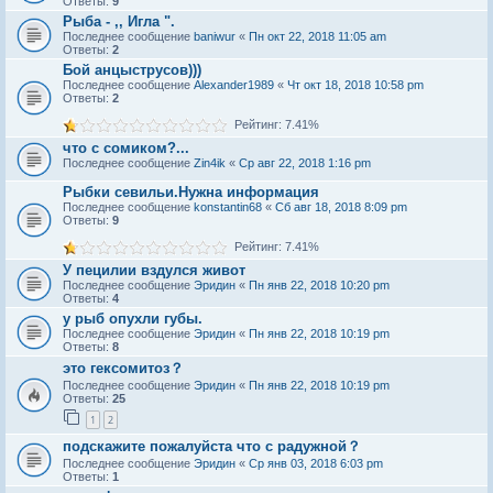
Ответы:
9
Рыба - ,, Игла ".
Последнее сообщение
baniwur
«
Пн окт 22, 2018 11:05 am
Ответы:
2
Бой анцыструсов)))
Последнее сообщение
Alexander1989
«
Чт окт 18, 2018 10:58 pm
Ответы:
2
Рейтинг: 7.41%
что с сомиком?...
Последнее сообщение
Zin4ik
«
Ср авг 22, 2018 1:16 pm
Рыбки севильи.Нужна информация
Последнее сообщение
konstantin68
«
Сб авг 18, 2018 8:09 pm
Ответы:
9
Рейтинг: 7.41%
У пецилии вздулся живот
Последнее сообщение
Эридин
«
Пн янв 22, 2018 10:20 pm
Ответы:
4
у рыб опухли губы.
Последнее сообщение
Эридин
«
Пн янв 22, 2018 10:19 pm
Ответы:
8
это гексомитоз？
Последнее сообщение
Эридин
«
Пн янв 22, 2018 10:19 pm
Ответы:
25
1
2
подскажите пожалуйста что с радужной？
Последнее сообщение
Эридин
«
Ср янв 03, 2018 6:03 pm
Ответы:
1