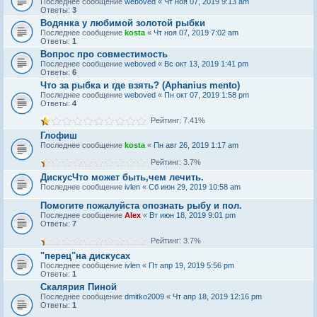
Последнее сообщение
weboved
«
Чт ноя 07, 2019 9:13 am
Ответы:
3
Водянка у любимой золотой рыбки
Последнее сообщение
kosta
«
Чт ноя 07, 2019 7:02 am
Ответы:
1
Вопрос про совместимость
Последнее сообщение
weboved
«
Вс окт 13, 2019 1:41 pm
Ответы:
6
Что за рыбка и где взять? (Aphanius mento)
Последнее сообщение
weboved
«
Пн окт 07, 2019 1:58 pm
Ответы:
4
Рейтинг: 7.41%
Глофиш
Последнее сообщение
kosta
«
Пн авг 26, 2019 1:17 am
Рейтинг: 3.7%
ДискусЧто может быть,чем лечить.
Последнее сообщение
ivlen
«
Сб июн 29, 2019 10:58 am
Помогите пожалуйста опознать рыбу и пол.
Последнее сообщение
Alex
«
Вт июн 18, 2019 9:01 pm
Ответы:
7
Рейтинг: 3.7%
"перец"на дискусах
Последнее сообщение
ivlen
«
Пт апр 19, 2019 5:56 pm
Ответы:
1
Скалярия Пиной
Последнее сообщение
dmitko2009
«
Чт апр 18, 2019 12:16 pm
Ответы:
1