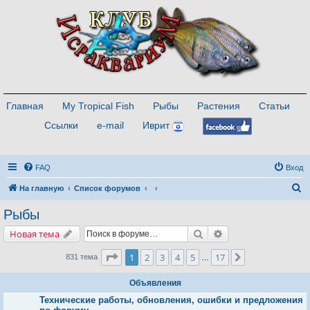
Главная
My Tropical Fish
Рыбы
Растения
Статьи
Ссылки
e-mail
Иврит
FAQ
Вход
П
На главную
Список форумов
о
Рыбы
и
Поиск
Расширенный поис
Новая тема
с
к
Страница
1
из
17
1
2
3
4
5
17
След.
831 тема
…
Объявления
Технические работы, обновления, ошибки и предложения