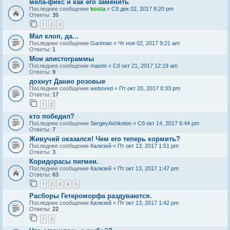
мела-фикс и как его заменить
Последнее сообщение
kosta
«
Сб дек 02, 2017 8:20 pm
Ответы:
35
1
2
3
Мал клоп, да...
Последнее сообщение
Gariman
«
Чт ноя 02, 2017 9:21 am
Ответы:
1
Мои апистограммы
Последнее сообщение
maxim
«
Сб окт 21, 2017 12:19 am
Ответы:
9
дохнут Данио розовые
Последнее сообщение
weboved
«
Пт окт 20, 2017 8:33 pm
Ответы:
17
1
2
кто победил?
Последнее сообщение
SergeyAshkelon
«
Сб окт 14, 2017 6:44 pm
Ответы:
7
Живучий оказался! Чем его теперь кормить?
Последнее сообщение
Кализей
«
Пт окт 13, 2017 1:51 pm
Ответы:
3
Коридорасы пигмеи.
Последнее сообщение
Кализей
«
Пт окт 13, 2017 1:47 pm
Ответы:
63
1
2
3
4
5
Расборы Гетероморфа раздуваются.
Последнее сообщение
Кализей
«
Пт окт 13, 2017 1:42 pm
Ответы:
22
1
2