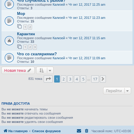
Что случилось с рыбой?
Последнее сообщение
Кализей
«
Чт окт 12, 2017 11:25 am
Ответы:
3
Мор
Последнее сообщение
Кализей
«
Чт окт 12, 2017 11:23 am
Ответы:
15
1
2
Карантин
Последнее сообщение
Кализей
«
Чт окт 12, 2017 11:15 am
Ответы:
33
1
2
3
Что со скаляриями?
Последнее сообщение
Кализей
«
Чт окт 12, 2017 11:09 am
Ответы:
10
Новая тема
Страница
1
из
17
1
2
3
4
5
17
След.
831 тема
…
Перейти
ПРАВА ДОСТУПА
Вы
не можете
начинать темы
Вы
не можете
отвечать на сообщения
Вы
не можете
редактировать свои сообщения
Вы
не можете
удалять свои сообщения
На главную
Список форумов
Часовой пояс:
UTC+03:00