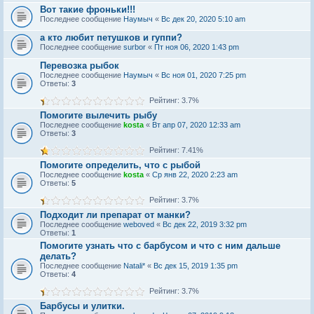
Вот такие фроньки!!!
Последнее сообщение
Наумыч
«
Вс дек 20, 2020 5:10 am
а кто любит петушков и гуппи?
Последнее сообщение
surbor
«
Пт ноя 06, 2020 1:43 pm
Перевозка рыбок
Последнее сообщение
Наумыч
«
Вс ноя 01, 2020 7:25 pm
Ответы:
3
Рейтинг: 3.7%
Помогите вылечить рыбу
Последнее сообщение
kosta
«
Вт апр 07, 2020 12:33 am
Ответы:
3
Рейтинг: 7.41%
Помогите определить, что с рыбой
Последнее сообщение
kosta
«
Ср янв 22, 2020 2:23 am
Ответы:
5
Рейтинг: 3.7%
Подходит ли препарат от манки?
Последнее сообщение
weboved
«
Вс дек 22, 2019 3:32 pm
Ответы:
1
Помогите узнать что с барбусом и что с ним дальше
делать?
Последнее сообщение
Natali*
«
Вс дек 15, 2019 1:35 pm
Ответы:
4
Рейтинг: 3.7%
Барбусы и улитки.