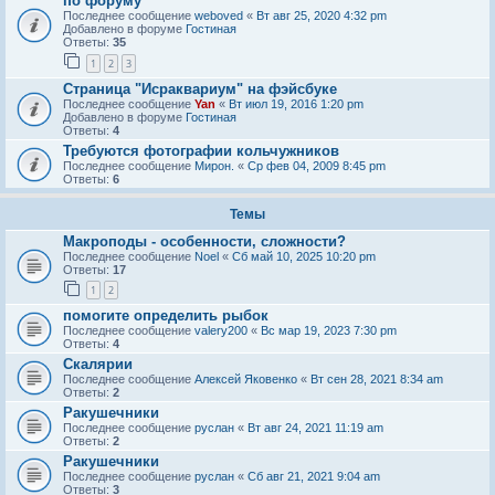
по форуму
Последнее сообщение
weboved
«
Вт авг 25, 2020 4:32 pm
Добавлено в форуме
Гостиная
Ответы:
35
1
2
3
Страница "Исраквариум" на фэйсбуке
Последнее сообщение
Yan
«
Вт июл 19, 2016 1:20 pm
Добавлено в форуме
Гостиная
Ответы:
4
Требуются фотографии кольчужников
Последнее сообщение
Мирон.
«
Ср фев 04, 2009 8:45 pm
Ответы:
6
Темы
Макроподы - особенности, сложности?
Последнее сообщение
Noel
«
Сб май 10, 2025 10:20 pm
Ответы:
17
1
2
помогите определить рыбок
Последнее сообщение
valery200
«
Вс мар 19, 2023 7:30 pm
Ответы:
4
Скалярии
Последнее сообщение
Алексей Яковенко
«
Вт сен 28, 2021 8:34 am
Ответы:
2
Ракушечники
Последнее сообщение
руслан
«
Вт авг 24, 2021 11:19 am
Ответы:
2
Ракушечники
Последнее сообщение
руслан
«
Сб авг 21, 2021 9:04 am
Ответы:
3