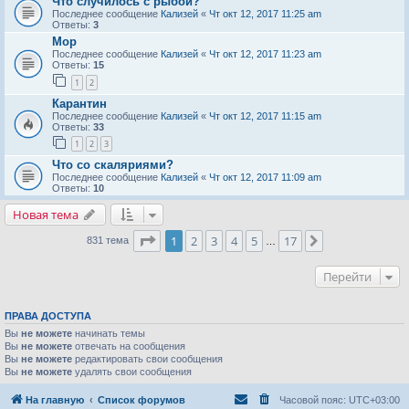
Что случилось с рыбой?
Последнее сообщение
Кализей
«
Чт окт 12, 2017 11:25 am
Ответы:
3
Мор
Последнее сообщение
Кализей
«
Чт окт 12, 2017 11:23 am
Ответы:
15
1
2
Карантин
Последнее сообщение
Кализей
«
Чт окт 12, 2017 11:15 am
Ответы:
33
1
2
3
Что со скаляриями?
Последнее сообщение
Кализей
«
Чт окт 12, 2017 11:09 am
Ответы:
10
Новая тема
Страница
1
из
17
1
2
3
4
5
17
След.
831 тема
…
Перейти
ПРАВА ДОСТУПА
Вы
не можете
начинать темы
Вы
не можете
отвечать на сообщения
Вы
не можете
редактировать свои сообщения
Вы
не можете
удалять свои сообщения
На главную
Список форумов
Часовой пояс:
UTC+03:00