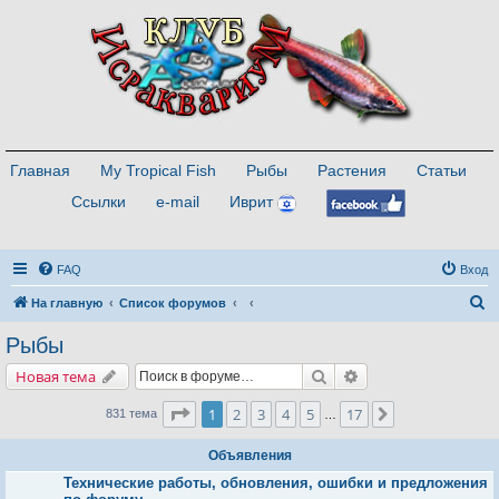
Главная
My Tropical Fish
Рыбы
Растения
Статьи
Ссылки
e-mail
Иврит
FAQ
Вход
П
На главную
Список форумов
о
Рыбы
и
Поиск
Расширенный поис
Новая тема
с
к
Страница
1
из
17
1
2
3
4
5
17
След.
831 тема
…
Объявления
Технические работы, обновления, ошибки и предложения