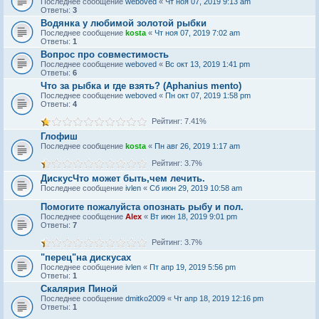
Последнее сообщение
weboved
«
Чт ноя 07, 2019 9:13 am
Ответы:
3
Водянка у любимой золотой рыбки
Последнее сообщение
kosta
«
Чт ноя 07, 2019 7:02 am
Ответы:
1
Вопрос про совместимость
Последнее сообщение
weboved
«
Вс окт 13, 2019 1:41 pm
Ответы:
6
Что за рыбка и где взять? (Aphanius mento)
Последнее сообщение
weboved
«
Пн окт 07, 2019 1:58 pm
Ответы:
4
Рейтинг: 7.41%
Глофиш
Последнее сообщение
kosta
«
Пн авг 26, 2019 1:17 am
Рейтинг: 3.7%
ДискусЧто может быть,чем лечить.
Последнее сообщение
ivlen
«
Сб июн 29, 2019 10:58 am
Помогите пожалуйста опознать рыбу и пол.
Последнее сообщение
Alex
«
Вт июн 18, 2019 9:01 pm
Ответы:
7
Рейтинг: 3.7%
"перец"на дискусах
Последнее сообщение
ivlen
«
Пт апр 19, 2019 5:56 pm
Ответы:
1
Скалярия Пиной
Последнее сообщение
dmitko2009
«
Чт апр 18, 2019 12:16 pm
Ответы:
1