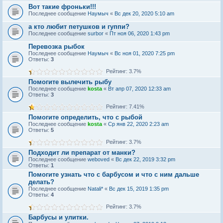
Вот такие фроньки!!!
Последнее сообщение
Наумыч
«
Вс дек 20, 2020 5:10 am
а кто любит петушков и гуппи?
Последнее сообщение
surbor
«
Пт ноя 06, 2020 1:43 pm
Перевозка рыбок
Последнее сообщение
Наумыч
«
Вс ноя 01, 2020 7:25 pm
Ответы:
3
Рейтинг: 3.7%
Помогите вылечить рыбу
Последнее сообщение
kosta
«
Вт апр 07, 2020 12:33 am
Ответы:
3
Рейтинг: 7.41%
Помогите определить, что с рыбой
Последнее сообщение
kosta
«
Ср янв 22, 2020 2:23 am
Ответы:
5
Рейтинг: 3.7%
Подходит ли препарат от манки?
Последнее сообщение
weboved
«
Вс дек 22, 2019 3:32 pm
Ответы:
1
Помогите узнать что с барбусом и что с ним дальше
делать?
Последнее сообщение
Natali*
«
Вс дек 15, 2019 1:35 pm
Ответы:
4
Рейтинг: 3.7%
Барбусы и улитки.