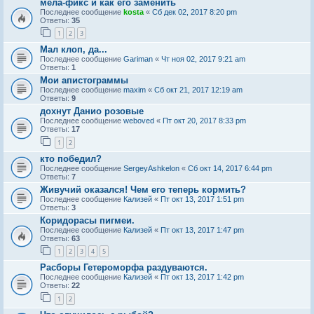
мела-фикс и как его заменить
Последнее сообщение
kosta
«
Сб дек 02, 2017 8:20 pm
Ответы:
35
1
2
3
Мал клоп, да...
Последнее сообщение
Gariman
«
Чт ноя 02, 2017 9:21 am
Ответы:
1
Мои апистограммы
Последнее сообщение
maxim
«
Сб окт 21, 2017 12:19 am
Ответы:
9
дохнут Данио розовые
Последнее сообщение
weboved
«
Пт окт 20, 2017 8:33 pm
Ответы:
17
1
2
кто победил?
Последнее сообщение
SergeyAshkelon
«
Сб окт 14, 2017 6:44 pm
Ответы:
7
Живучий оказался! Чем его теперь кормить?
Последнее сообщение
Кализей
«
Пт окт 13, 2017 1:51 pm
Ответы:
3
Коридорасы пигмеи.
Последнее сообщение
Кализей
«
Пт окт 13, 2017 1:47 pm
Ответы:
63
1
2
3
4
5
Расборы Гетероморфа раздуваются.
Последнее сообщение
Кализей
«
Пт окт 13, 2017 1:42 pm
Ответы:
22
1
2