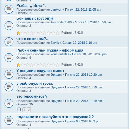
Ответы:
9
Рыба - ,, Игла ".
Последнее сообщение
baniwur
«
Пн окт 22, 2018 11:05 am
Ответы:
2
Бой анцыструсов)))
Последнее сообщение
Alexander1989
«
Чт окт 18, 2018 10:58 pm
Ответы:
2
Рейтинг: 7.41%
что с сомиком?...
Последнее сообщение
Zin4ik
«
Ср авг 22, 2018 1:16 pm
Рыбки севильи.Нужна информация
Последнее сообщение
konstantin68
«
Сб авг 18, 2018 8:09 pm
Ответы:
9
Рейтинг: 7.41%
У пецилии вздулся живот
Последнее сообщение
Эридин
«
Пн янв 22, 2018 10:20 pm
Ответы:
4
у рыб опухли губы.
Последнее сообщение
Эридин
«
Пн янв 22, 2018 10:19 pm
Ответы:
8
это гексомитоз？
Последнее сообщение
Эридин
«
Пн янв 22, 2018 10:19 pm
Ответы:
25
1
2
подскажите пожалуйста что с радужной？
Последнее сообщение
Эридин
«
Ср янв 03, 2018 6:03 pm
Ответы:
1