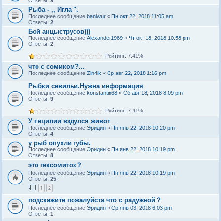
Ответы:
9
Рыба - ,, Игла ".
Последнее сообщение
baniwur
«
Пн окт 22, 2018 11:05 am
Ответы:
2
Бой анцыструсов)))
Последнее сообщение
Alexander1989
«
Чт окт 18, 2018 10:58 pm
Ответы:
2
Рейтинг: 7.41%
что с сомиком?...
Последнее сообщение
Zin4ik
«
Ср авг 22, 2018 1:16 pm
Рыбки севильи.Нужна информация
Последнее сообщение
konstantin68
«
Сб авг 18, 2018 8:09 pm
Ответы:
9
Рейтинг: 7.41%
У пецилии вздулся живот
Последнее сообщение
Эридин
«
Пн янв 22, 2018 10:20 pm
Ответы:
4
у рыб опухли губы.
Последнее сообщение
Эридин
«
Пн янв 22, 2018 10:19 pm
Ответы:
8
это гексомитоз？
Последнее сообщение
Эридин
«
Пн янв 22, 2018 10:19 pm
Ответы:
25
1
2
подскажите пожалуйста что с радужной？
Последнее сообщение
Эридин
«
Ср янв 03, 2018 6:03 pm
Ответы:
1