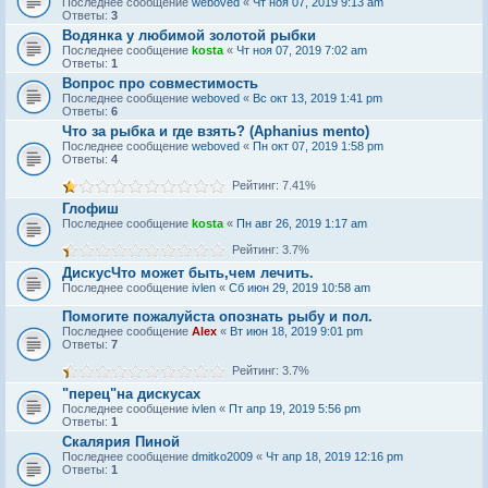
Последнее сообщение
weboved
«
Чт ноя 07, 2019 9:13 am
Ответы:
3
Водянка у любимой золотой рыбки
Последнее сообщение
kosta
«
Чт ноя 07, 2019 7:02 am
Ответы:
1
Вопрос про совместимость
Последнее сообщение
weboved
«
Вс окт 13, 2019 1:41 pm
Ответы:
6
Что за рыбка и где взять? (Aphanius mento)
Последнее сообщение
weboved
«
Пн окт 07, 2019 1:58 pm
Ответы:
4
Рейтинг: 7.41%
Глофиш
Последнее сообщение
kosta
«
Пн авг 26, 2019 1:17 am
Рейтинг: 3.7%
ДискусЧто может быть,чем лечить.
Последнее сообщение
ivlen
«
Сб июн 29, 2019 10:58 am
Помогите пожалуйста опознать рыбу и пол.
Последнее сообщение
Alex
«
Вт июн 18, 2019 9:01 pm
Ответы:
7
Рейтинг: 3.7%
"перец"на дискусах
Последнее сообщение
ivlen
«
Пт апр 19, 2019 5:56 pm
Ответы:
1
Скалярия Пиной
Последнее сообщение
dmitko2009
«
Чт апр 18, 2019 12:16 pm
Ответы:
1