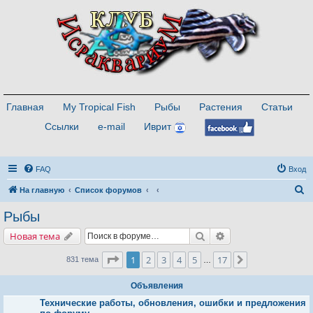
Главная
My Tropical Fish
Рыбы
Растения
Статьи
Ссылки
e-mail
Иврит
FAQ
Вход
П
На главную
Список форумов
о
Рыбы
и
Поиск
Расширенный поис
Новая тема
с
к
Страница
1
из
17
1
2
3
4
5
17
След.
831 тема
…
Объявления
Технические работы, обновления, ошибки и предложения