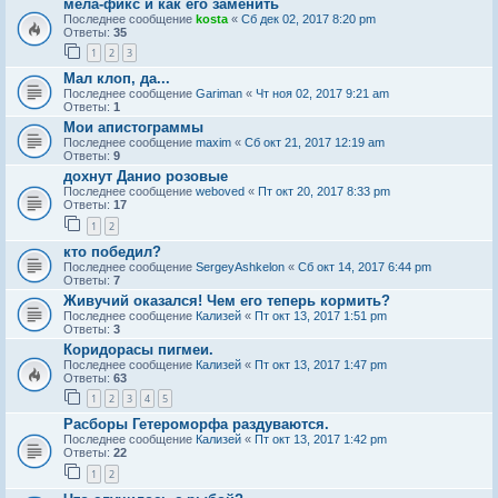
мела-фикс и как его заменить
Последнее сообщение
kosta
«
Сб дек 02, 2017 8:20 pm
Ответы:
35
1
2
3
Мал клоп, да...
Последнее сообщение
Gariman
«
Чт ноя 02, 2017 9:21 am
Ответы:
1
Мои апистограммы
Последнее сообщение
maxim
«
Сб окт 21, 2017 12:19 am
Ответы:
9
дохнут Данио розовые
Последнее сообщение
weboved
«
Пт окт 20, 2017 8:33 pm
Ответы:
17
1
2
кто победил?
Последнее сообщение
SergeyAshkelon
«
Сб окт 14, 2017 6:44 pm
Ответы:
7
Живучий оказался! Чем его теперь кормить?
Последнее сообщение
Кализей
«
Пт окт 13, 2017 1:51 pm
Ответы:
3
Коридорасы пигмеи.
Последнее сообщение
Кализей
«
Пт окт 13, 2017 1:47 pm
Ответы:
63
1
2
3
4
5
Расборы Гетероморфа раздуваются.
Последнее сообщение
Кализей
«
Пт окт 13, 2017 1:42 pm
Ответы:
22
1
2