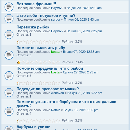
Вот такие фроньки!!!
Последнее сообщение
Наумыч
«
Вс дек 20, 2020 5:10 am
а кто любит петушков и гуппи?
Последнее сообщение
surbor
«
Пт ноя 06, 2020 1:43 pm
Перевозка рыбок
Последнее сообщение
Наумыч
«
Вс ноя 01, 2020 7:25 pm
Ответы:
3
Рейтинг: 3.7%
Помогите вылечить рыбу
Последнее сообщение
kosta
«
Вт апр 07, 2020 12:33 am
Ответы:
3
Рейтинг: 7.41%
Помогите определить, что с рыбой
Последнее сообщение
kosta
«
Ср янв 22, 2020 2:23 am
Ответы:
5
Рейтинг: 3.7%
Подходит ли препарат от манки?
Последнее сообщение
weboved
«
Вс дек 22, 2019 3:32 pm
Ответы:
1
Помогите узнать что с барбусом и что с ним дальше
делать?
Последнее сообщение
Natali*
«
Вс дек 15, 2019 1:35 pm
Ответы:
4
Рейтинг: 3.7%
Барбусы и улитки.