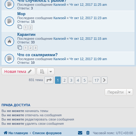
Что случилось с рыбой?
Последнее сообщение
Кализей
«
Чт окт 12, 2017 11:25 am
Ответы:
3
Мор
Последнее сообщение
Кализей
«
Чт окт 12, 2017 11:23 am
Ответы:
15
1
2
Карантин
Последнее сообщение
Кализей
«
Чт окт 12, 2017 11:15 am
Ответы:
33
1
2
3
Что со скаляриями?
Последнее сообщение
Кализей
«
Чт окт 12, 2017 11:09 am
Ответы:
10
Новая тема
Страница
1
из
17
1
2
3
4
5
17
След.
831 тема
…
Перейти
ПРАВА ДОСТУПА
Вы
не можете
начинать темы
Вы
не можете
отвечать на сообщения
Вы
не можете
редактировать свои сообщения
Вы
не можете
удалять свои сообщения
На главную
Список форумов
Часовой пояс:
UTC+03:00