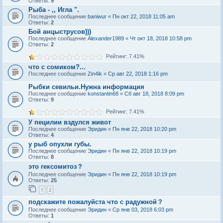
Ответы:
9
Рыба - ,, Игла ".
Последнее сообщение
baniwur
«
Пн окт 22, 2018 11:05 am
Ответы:
2
Бой анцыструсов)))
Последнее сообщение
Alexander1989
«
Чт окт 18, 2018 10:58 pm
Ответы:
2
Рейтинг: 7.41%
что с сомиком?...
Последнее сообщение
Zin4ik
«
Ср авг 22, 2018 1:16 pm
Рыбки севильи.Нужна информация
Последнее сообщение
konstantin68
«
Сб авг 18, 2018 8:09 pm
Ответы:
9
Рейтинг: 7.41%
У пецилии вздулся живот
Последнее сообщение
Эридин
«
Пн янв 22, 2018 10:20 pm
Ответы:
4
у рыб опухли губы.
Последнее сообщение
Эридин
«
Пн янв 22, 2018 10:19 pm
Ответы:
8
это гексомитоз？
Последнее сообщение
Эридин
«
Пн янв 22, 2018 10:19 pm
Ответы:
25
1
2
подскажите пожалуйста что с радужной？
Последнее сообщение
Эридин
«
Ср янв 03, 2018 6:03 pm
Ответы:
1