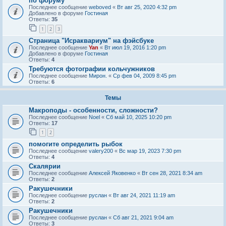
по форуму
Последнее сообщение
weboved
«
Вт авг 25, 2020 4:32 pm
Добавлено в форуме
Гостиная
Ответы:
35
1
2
3
Страница "Исраквариум" на фэйсбуке
Последнее сообщение
Yan
«
Вт июл 19, 2016 1:20 pm
Добавлено в форуме
Гостиная
Ответы:
4
Требуются фотографии кольчужников
Последнее сообщение
Мирон.
«
Ср фев 04, 2009 8:45 pm
Ответы:
6
Темы
Макроподы - особенности, сложности?
Последнее сообщение
Noel
«
Сб май 10, 2025 10:20 pm
Ответы:
17
1
2
помогите определить рыбок
Последнее сообщение
valery200
«
Вс мар 19, 2023 7:30 pm
Ответы:
4
Скалярии
Последнее сообщение
Алексей Яковенко
«
Вт сен 28, 2021 8:34 am
Ответы:
2
Ракушечники
Последнее сообщение
руслан
«
Вт авг 24, 2021 11:19 am
Ответы:
2
Ракушечники
Последнее сообщение
руслан
«
Сб авг 21, 2021 9:04 am
Ответы:
3