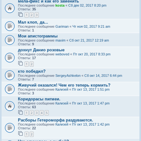
мела-фикс и как его заменить
Последнее сообщение
kosta
«
Сб дек 02, 2017 8:20 pm
Ответы:
35
1
2
3
Мал клоп, да...
Последнее сообщение
Gariman
«
Чт ноя 02, 2017 9:21 am
Ответы:
1
Мои апистограммы
Последнее сообщение
maxim
«
Сб окт 21, 2017 12:19 am
Ответы:
9
дохнут Данио розовые
Последнее сообщение
weboved
«
Пт окт 20, 2017 8:33 pm
Ответы:
17
1
2
кто победил?
Последнее сообщение
SergeyAshkelon
«
Сб окт 14, 2017 6:44 pm
Ответы:
7
Живучий оказался! Чем его теперь кормить?
Последнее сообщение
Кализей
«
Пт окт 13, 2017 1:51 pm
Ответы:
3
Коридорасы пигмеи.
Последнее сообщение
Кализей
«
Пт окт 13, 2017 1:47 pm
Ответы:
63
1
2
3
4
5
Расборы Гетероморфа раздуваются.
Последнее сообщение
Кализей
«
Пт окт 13, 2017 1:42 pm
Ответы:
22
1
2