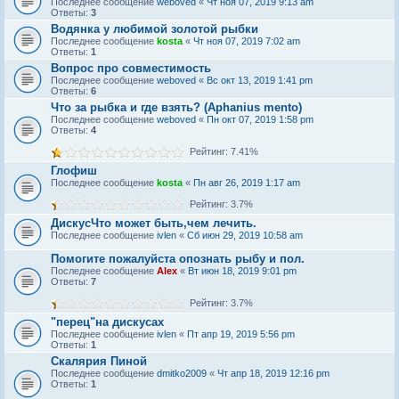
Последнее сообщение
weboved
«
Чт ноя 07, 2019 9:13 am
Ответы:
3
Водянка у любимой золотой рыбки
Последнее сообщение
kosta
«
Чт ноя 07, 2019 7:02 am
Ответы:
1
Вопрос про совместимость
Последнее сообщение
weboved
«
Вс окт 13, 2019 1:41 pm
Ответы:
6
Что за рыбка и где взять? (Aphanius mento)
Последнее сообщение
weboved
«
Пн окт 07, 2019 1:58 pm
Ответы:
4
Рейтинг: 7.41%
Глофиш
Последнее сообщение
kosta
«
Пн авг 26, 2019 1:17 am
Рейтинг: 3.7%
ДискусЧто может быть,чем лечить.
Последнее сообщение
ivlen
«
Сб июн 29, 2019 10:58 am
Помогите пожалуйста опознать рыбу и пол.
Последнее сообщение
Alex
«
Вт июн 18, 2019 9:01 pm
Ответы:
7
Рейтинг: 3.7%
"перец"на дискусах
Последнее сообщение
ivlen
«
Пт апр 19, 2019 5:56 pm
Ответы:
1
Скалярия Пиной
Последнее сообщение
dmitko2009
«
Чт апр 18, 2019 12:16 pm
Ответы:
1