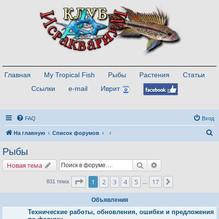
Главная
My Tropical Fish
Рыбы
Растения
Статьи
Ссылки
e-mail
Иврит
FAQ
Вход
П
На главную
Список форумов
о
Рыбы
и
Поиск
Расширенный поис
Новая тема
с
к
Страница
1
из
17
1
2
3
4
5
17
След.
831 тема
…
Объявления
Технические работы, обновления, ошибки и предложения