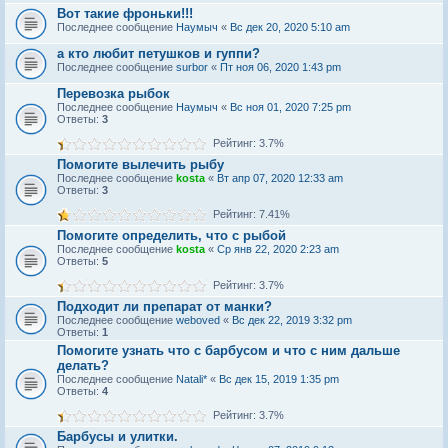
Вот такие фроньки!!!
Последнее сообщение
Наумыч
«
Вс дек 20, 2020 5:10 am
а кто любит петушков и гуппи?
Последнее сообщение
surbor
«
Пт ноя 06, 2020 1:43 pm
Перевозка рыбок
Последнее сообщение
Наумыч
«
Вс ноя 01, 2020 7:25 pm
Ответы:
3
Рейтинг: 3.7%
Помогите вылечить рыбу
Последнее сообщение
kosta
«
Вт апр 07, 2020 12:33 am
Ответы:
3
Рейтинг: 7.41%
Помогите определить, что с рыбой
Последнее сообщение
kosta
«
Ср янв 22, 2020 2:23 am
Ответы:
5
Рейтинг: 3.7%
Подходит ли препарат от манки?
Последнее сообщение
weboved
«
Вс дек 22, 2019 3:32 pm
Ответы:
1
Помогите узнать что с барбусом и что с ним дальше
делать?
Последнее сообщение
Natali*
«
Вс дек 15, 2019 1:35 pm
Ответы:
4
Рейтинг: 3.7%
Барбусы и улитки.