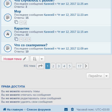
Что случилось с рыбой?
Последнее сообщение
Кализей
«
Чт окт 12, 2017 11:25 am
Ответы:
3
Мор
Последнее сообщение
Кализей
«
Чт окт 12, 2017 11:23 am
Ответы:
15
1
2
Карантин
Последнее сообщение
Кализей
«
Чт окт 12, 2017 11:15 am
Ответы:
33
1
2
3
Что со скаляриями?
Последнее сообщение
Кализей
«
Чт окт 12, 2017 11:09 am
Ответы:
10
Новая тема
Страница
1
из
17
1
2
3
4
5
17
След.
831 тема
…
Перейти
ПРАВА ДОСТУПА
Вы
не можете
начинать темы
Вы
не можете
отвечать на сообщения
Вы
не можете
редактировать свои сообщения
Вы
не можете
удалять свои сообщения
На главную
Список форумов
Часовой пояс:
UTC+03:00