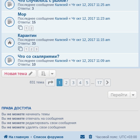
Что случилось с рыбой?
Последнее сообщение
Кализей
«
Чт окт 12, 2017 11:25 am
Ответы:
3
Мор
Последнее сообщение
Кализей
«
Чт окт 12, 2017 11:23 am
Ответы:
15
1
2
Карантин
Последнее сообщение
Кализей
«
Чт окт 12, 2017 11:15 am
Ответы:
33
1
2
3
Что со скаляриями?
Последнее сообщение
Кализей
«
Чт окт 12, 2017 11:09 am
Ответы:
10
Новая тема
Страница
1
из
17
1
2
3
4
5
17
След.
831 тема
…
Перейти
ПРАВА ДОСТУПА
Вы
не можете
начинать темы
Вы
не можете
отвечать на сообщения
Вы
не можете
редактировать свои сообщения
Вы
не можете
удалять свои сообщения
На главную
Список форумов
Часовой пояс:
UTC+03:00