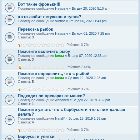
Вот такие фроньки!!!
Последнее сообщение
Наумыч
«
Вс дек 20, 2020 5:10 am
а кто любит петушков и гуппи?
Последнее сообщение
surbor
«
Пт ноя 06, 2020 1:43 pm
Перевозка рыбок
Последнее сообщение
Наумыч
«
Вс ноя 01, 2020 7:25 pm
Ответы:
3
Рейтинг: 3.7%
Помогите вылечить рыбу
Последнее сообщение
kosta
«
Вт апр 07, 2020 12:33 am
Ответы:
3
Рейтинг: 7.41%
Помогите определить, что с рыбой
Последнее сообщение
kosta
«
Ср янв 22, 2020 2:23 am
Ответы:
5
Рейтинг: 3.7%
Подходит ли препарат от манки?
Последнее сообщение
weboved
«
Вс дек 22, 2019 3:32 pm
Ответы:
1
Помогите узнать что с барбусом и что с ним дальше
делать?
Последнее сообщение
Natali*
«
Вс дек 15, 2019 1:35 pm
Ответы:
4
Рейтинг: 3.7%
Барбусы и улитки.