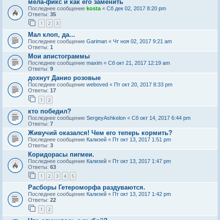
мела-фикс и как его заменить
Последнее сообщение
kosta
«
Сб дек 02, 2017 8:20 pm
Ответы:
35
1
2
3
Мал клоп, да...
Последнее сообщение
Gariman
«
Чт ноя 02, 2017 9:21 am
Ответы:
1
Мои апистограммы
Последнее сообщение
maxim
«
Сб окт 21, 2017 12:19 am
Ответы:
9
дохнут Данио розовые
Последнее сообщение
weboved
«
Пт окт 20, 2017 8:33 pm
Ответы:
17
1
2
кто победил?
Последнее сообщение
SergeyAshkelon
«
Сб окт 14, 2017 6:44 pm
Ответы:
7
Живучий оказался! Чем его теперь кормить?
Последнее сообщение
Кализей
«
Пт окт 13, 2017 1:51 pm
Ответы:
3
Коридорасы пигмеи.
Последнее сообщение
Кализей
«
Пт окт 13, 2017 1:47 pm
Ответы:
63
1
2
3
4
5
Расборы Гетероморфа раздуваются.
Последнее сообщение
Кализей
«
Пт окт 13, 2017 1:42 pm
Ответы:
22
1
2