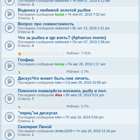
Последнее сообщение
weboved
«
Чт ноя 07, 2019 9:13 am
Ответы:
3
Водянка у любимой золотой рыбки
Последнее сообщение
kosta
«
Чт ноя 07, 2019 7:02 am
Ответы:
1
Вопрос про совместимость
Последнее сообщение
weboved
«
Вс окт 13, 2019 1:41 pm
Ответы:
6
Что за рыбка и где взять? (Aphanius mento)
Последнее сообщение
weboved
«
Пн окт 07, 2019 1:58 pm
Ответы:
4
Рейтинг: 7.41%
Глофиш
Последнее сообщение
kosta
«
Пн авг 26, 2019 1:17 am
Рейтинг: 3.7%
ДискусЧто может быть,чем лечить.
Последнее сообщение
ivlen
«
Сб июн 29, 2019 10:58 am
Помогите пожалуйста опознать рыбу и пол.
Последнее сообщение
Alex
«
Вт июн 18, 2019 9:01 pm
Ответы:
7
Рейтинг: 3.7%
"перец"на дискусах
Последнее сообщение
ivlen
«
Пт апр 19, 2019 5:56 pm
Ответы:
1
Скалярия Пиной
Последнее сообщение
dmitko2009
«
Чт апр 18, 2019 12:16 pm
Ответы:
1