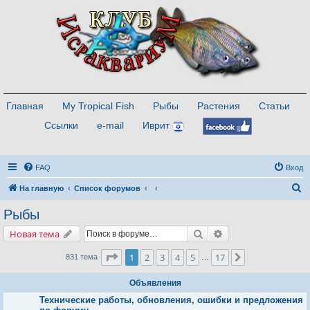
Главная
My Tropical Fish
Рыбы
Растения
Статьи
Ссылки
e-mail
Иврит
FAQ
Вход
П
На главную
Список форумов
о
Рыбы
и
Поиск
Расширенный поис
Новая тема
с
к
Страница
1
из
17
1
2
3
4
5
17
След.
831 тема
…
Объявления
Технические работы, обновления, ошибки и предложения