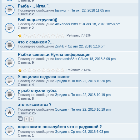
Ответы:
9
Рыба - ,, Игла ".
Последнее сообщение
baniwur
«
Пн окт 22, 2018 11:05 am
Ответы:
2
Бой анцыструсов)))
Последнее сообщение
Alexander1989
«
Чт окт 18, 2018 10:58 pm
Ответы:
2
Рейтинг: 7.41%
что с сомиком?...
Последнее сообщение
Zin4ik
«
Ср авг 22, 2018 1:16 pm
Рыбки севильи.Нужна информация
Последнее сообщение
konstantin68
«
Сб авг 18, 2018 8:09 pm
Ответы:
9
Рейтинг: 7.41%
У пецилии вздулся живот
Последнее сообщение
Эридин
«
Пн янв 22, 2018 10:20 pm
Ответы:
4
у рыб опухли губы.
Последнее сообщение
Эридин
«
Пн янв 22, 2018 10:19 pm
Ответы:
8
это гексомитоз？
Последнее сообщение
Эридин
«
Пн янв 22, 2018 10:19 pm
Ответы:
25
1
2
подскажите пожалуйста что с радужной？
Последнее сообщение
Эридин
«
Ср янв 03, 2018 6:03 pm
Ответы:
1