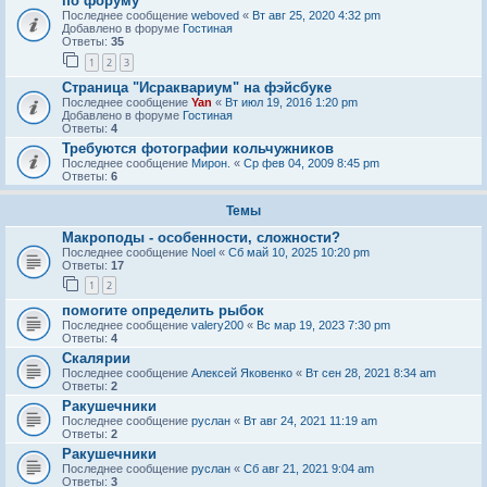
по форуму
Последнее сообщение
weboved
«
Вт авг 25, 2020 4:32 pm
Добавлено в форуме
Гостиная
Ответы:
35
1
2
3
Страница "Исраквариум" на фэйсбуке
Последнее сообщение
Yan
«
Вт июл 19, 2016 1:20 pm
Добавлено в форуме
Гостиная
Ответы:
4
Требуются фотографии кольчужников
Последнее сообщение
Мирон.
«
Ср фев 04, 2009 8:45 pm
Ответы:
6
Темы
Макроподы - особенности, сложности?
Последнее сообщение
Noel
«
Сб май 10, 2025 10:20 pm
Ответы:
17
1
2
помогите определить рыбок
Последнее сообщение
valery200
«
Вс мар 19, 2023 7:30 pm
Ответы:
4
Скалярии
Последнее сообщение
Алексей Яковенко
«
Вт сен 28, 2021 8:34 am
Ответы:
2
Ракушечники
Последнее сообщение
руслан
«
Вт авг 24, 2021 11:19 am
Ответы:
2
Ракушечники
Последнее сообщение
руслан
«
Сб авг 21, 2021 9:04 am
Ответы:
3