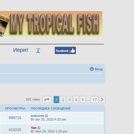
Иврит
Вход
Страница
1
из
17
1
2
3
4
5
17
След.
831 тема
…
ПРОСМОТРЫ
ПОСЛЕДНЕЕ СООБЩЕНИЕ
weboved
998710
Вт авг 25, 2020 4:32 pm
Yan
414225
Вт июл 19, 2016 1:20 pm