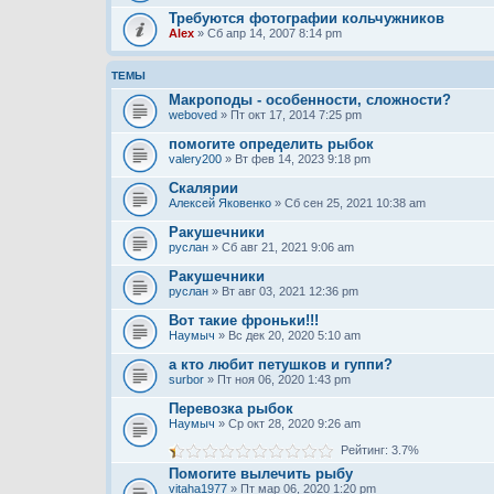
Требуются фотографии кольчужников
Alex
» Сб апр 14, 2007 8:14 pm
ТЕМЫ
Макроподы - особенности, сложности?
weboved
» Пт окт 17, 2014 7:25 pm
помогите определить рыбок
valery200
» Вт фев 14, 2023 9:18 pm
Скалярии
Алексей Яковенко
» Сб сен 25, 2021 10:38 am
Ракушечники
руслан
» Сб авг 21, 2021 9:06 am
Ракушечники
руслан
» Вт авг 03, 2021 12:36 pm
Вот такие фроньки!!!
Наумыч
» Вс дек 20, 2020 5:10 am
а кто любит петушков и гуппи?
surbor
» Пт ноя 06, 2020 1:43 pm
Перевозка рыбок
Наумыч
» Ср окт 28, 2020 9:26 am
Рейтинг: 3.7%
Помогите вылечить рыбу
vitaha1977
» Пт мар 06, 2020 1:20 pm