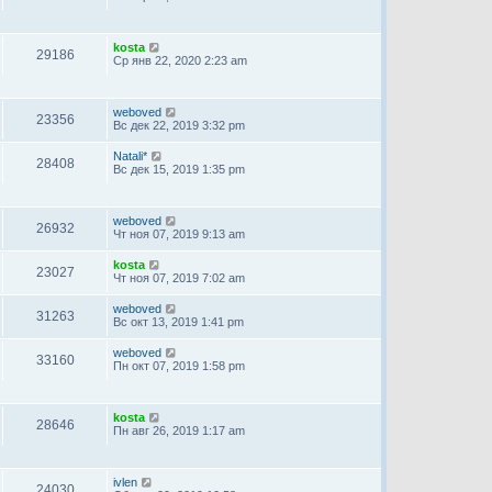
kosta
29186
Ср янв 22, 2020 2:23 am
weboved
23356
Вс дек 22, 2019 3:32 pm
Natali*
28408
Вс дек 15, 2019 1:35 pm
weboved
26932
Чт ноя 07, 2019 9:13 am
kosta
23027
Чт ноя 07, 2019 7:02 am
weboved
31263
Вс окт 13, 2019 1:41 pm
weboved
33160
Пн окт 07, 2019 1:58 pm
kosta
28646
Пн авг 26, 2019 1:17 am
ivlen
24030