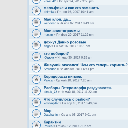
илья542
» Вс дек 24, 2017 3:50 pm
мела-фикс и как его заменить
shim4a
» Пт ноя 16, 2007 10:41 am
Мал клоп, да...
weboved
» Чт ноя 02, 2017 8:43 am
Мои апистограммы
maxim
» Пн фев 20, 2017 11:29 pm
дохнут Данио розовые
Yago
» Пн окт 16, 2017 10:51 pm
кто победил?
Юджин
» Чт мар 30, 2017 9:15 am
Живучий оказался! Чем его теперь кормить?
Smilodon
» Вс апр 09, 2017 6:41 pm
Коридорасы пигмеи.
Раиса
» Ср май 10, 2017 7:26 am
Расборы Гетероморфа раздуваются.
almuk_73
» Чт май 18, 2017 11:22 am
Что случилось с рыбой?
kosolapi67
» Пн апр 10, 2017 6:49 pm
Мор
Datchanin
» Ср апр 05, 2017 9:01 pm
Карантин
Раиса
» Пт май 12, 2017 7:02 am