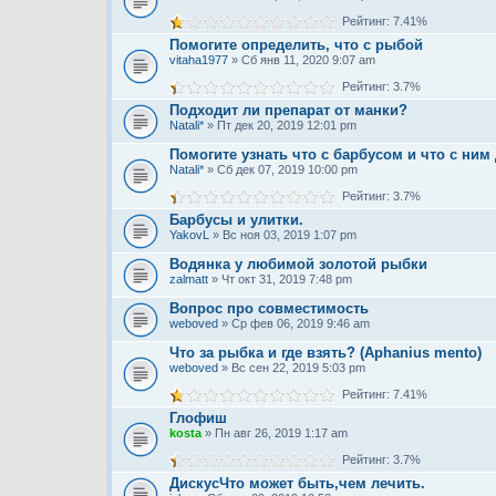
Рейтинг: 7.41%
Помогите определить, что с рыбой
vitaha1977
» Сб янв 11, 2020 9:07 am
Рейтинг: 3.7%
Подходит ли препарат от манки?
Natali*
» Пт дек 20, 2019 12:01 pm
Помогите узнать что с барбусом и что с ним
Natali*
» Сб дек 07, 2019 10:00 pm
Рейтинг: 3.7%
Барбусы и улитки.
YakovL
» Вс ноя 03, 2019 1:07 pm
Водянка у любимой золотой рыбки
zalmatt
» Чт окт 31, 2019 7:48 pm
Вопрос про совместимость
weboved
» Ср фев 06, 2019 9:46 am
Что за рыбка и где взять? (Aphanius mento)
weboved
» Вс сен 22, 2019 5:03 pm
Рейтинг: 7.41%
Глофиш
kosta
» Пн авг 26, 2019 1:17 am
Рейтинг: 3.7%
ДискусЧто может быть,чем лечить.