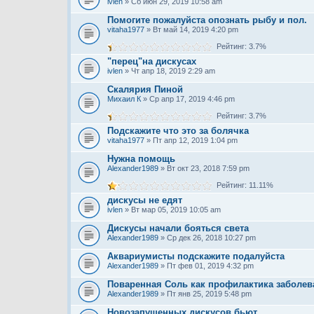
ivlen
» Сб июн 29, 2019 10:58 am
Помогите пожалуйста опознать рыбу и пол.
vitaha1977
» Вт май 14, 2019 4:20 pm
Рейтинг: 3.7%
"перец"на дискусах
ivlen
» Чт апр 18, 2019 2:29 am
Скалярия Пиной
Михаил К
» Ср апр 17, 2019 4:46 pm
Рейтинг: 3.7%
Подскажите что это за болячка
vitaha1977
» Пт апр 12, 2019 1:04 pm
Нужна помощь
Alexander1989
» Вт окт 23, 2018 7:59 pm
Рейтинг: 11.11%
дискусы не едят
ivlen
» Вт мар 05, 2019 10:05 am
Дискусы начали бояться света
Alexander1989
» Ср дек 26, 2018 10:27 pm
Аквариумисты подскажите подалуйста
Alexander1989
» Пт фев 01, 2019 4:32 pm
Поваренная Соль как профилактика заболев
Alexander1989
» Пт янв 25, 2019 5:48 pm
Новозапущенных дискусов бьют