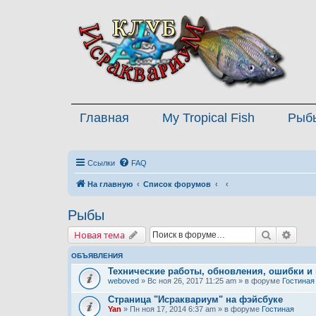
Главная
My Tropical Fish
Рыб
Ссылки
FAQ
На главную
Список форумов
Рыбы
Поиск
Расш
Новая тема
ОБЪЯВЛЕНИЯ
Технические работы, обновления, ошибки и
weboved
» Вс ноя 26, 2017 11:25 am » в форуме
Гостиная
Страница "Исраквариум" на фэйсбуке
Yan
» Пн ноя 17, 2014 6:37 am » в форуме
Гостиная