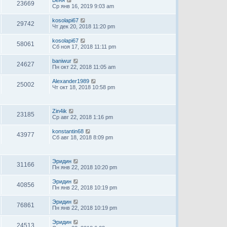
Беня
23669
Ср янв 16, 2019 9:03 am
kosolapi67
29742
Чт дек 20, 2018 11:20 pm
kosolapi67
58061
Сб ноя 17, 2018 11:11 pm
baniwur
24627
Пн окт 22, 2018 11:05 am
Alexander1989
25002
Чт окт 18, 2018 10:58 pm
Zin4ik
23185
Ср авг 22, 2018 1:16 pm
konstantin68
43977
Сб авг 18, 2018 8:09 pm
Эридин
31166
Пн янв 22, 2018 10:20 pm
Эридин
40856
Пн янв 22, 2018 10:19 pm
Эридин
76861
Пн янв 22, 2018 10:19 pm
Эридин
24513