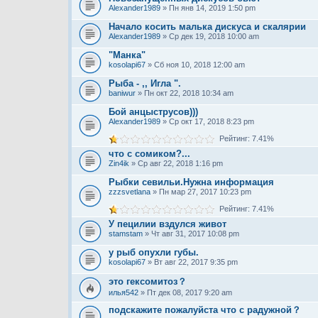
Alexander1989
» Пн янв 14, 2019 1:50 pm
Начало косить малька дискуса и скалярии
Alexander1989
» Ср дек 19, 2018 10:00 am
"Манка"
kosolapi67
» Сб ноя 10, 2018 12:00 am
Рыба - ,, Игла ".
baniwur
» Пн окт 22, 2018 10:34 am
Бой анцыструсов)))
Alexander1989
» Ср окт 17, 2018 8:23 pm
Рейтинг: 7.41%
что с сомиком?...
Zin4ik
» Ср авг 22, 2018 1:16 pm
Рыбки севильи.Нужна информация
zzzsvetlana
» Пн мар 27, 2017 10:23 pm
Рейтинг: 7.41%
У пецилии вздулся живот
stamstam
» Чт авг 31, 2017 10:08 pm
у рыб опухли губы.
kosolapi67
» Вт авг 22, 2017 9:35 pm
это гексомитоз？
илья542
» Пт дек 08, 2017 9:20 am
подскажите пожалуйста что с радужной？