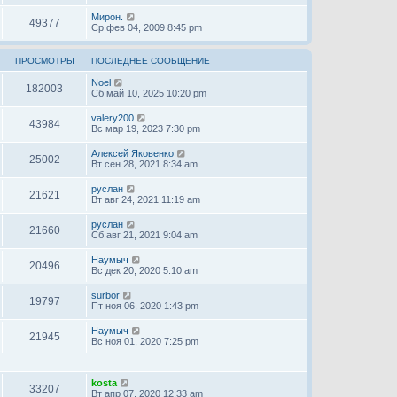
Мирон.
49377
Ср фев 04, 2009 8:45 pm
ПРОСМОТРЫ
ПОСЛЕДНЕЕ СООБЩЕНИЕ
Noel
182003
Сб май 10, 2025 10:20 pm
valery200
43984
Вс мар 19, 2023 7:30 pm
Алексей Яковенко
25002
Вт сен 28, 2021 8:34 am
руслан
21621
Вт авг 24, 2021 11:19 am
руслан
21660
Сб авг 21, 2021 9:04 am
Наумыч
20496
Вс дек 20, 2020 5:10 am
surbor
19797
Пт ноя 06, 2020 1:43 pm
Наумыч
21945
Вс ноя 01, 2020 7:25 pm
kosta
33207
Вт апр 07, 2020 12:33 am