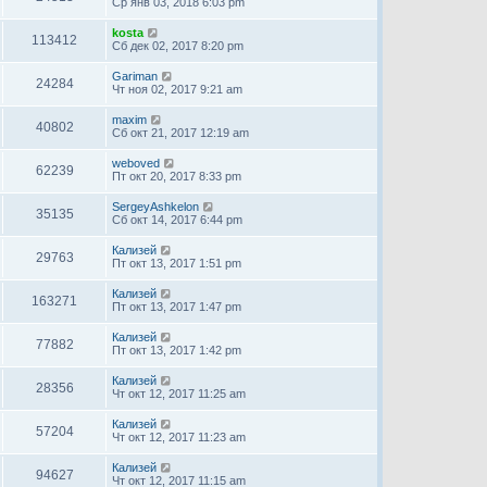
Ср янв 03, 2018 6:03 pm
kosta
113412
Сб дек 02, 2017 8:20 pm
Gariman
24284
Чт ноя 02, 2017 9:21 am
maxim
40802
Сб окт 21, 2017 12:19 am
weboved
62239
Пт окт 20, 2017 8:33 pm
SergeyAshkelon
35135
Сб окт 14, 2017 6:44 pm
Кализей
29763
Пт окт 13, 2017 1:51 pm
Кализей
163271
Пт окт 13, 2017 1:47 pm
Кализей
77882
Пт окт 13, 2017 1:42 pm
Кализей
28356
Чт окт 12, 2017 11:25 am
Кализей
57204
Чт окт 12, 2017 11:23 am
Кализей
94627
Чт окт 12, 2017 11:15 am