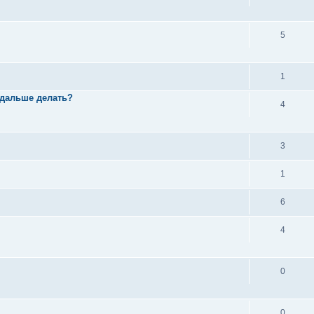
5
1
 дальше делать?
4
3
1
6
4
0
0