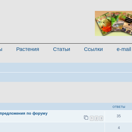
ы
Растения
Статьи
Ссылки
e-mail
иренный поиск
ОТВЕТЫ
 предложения по форуму
35
1
2
3
4