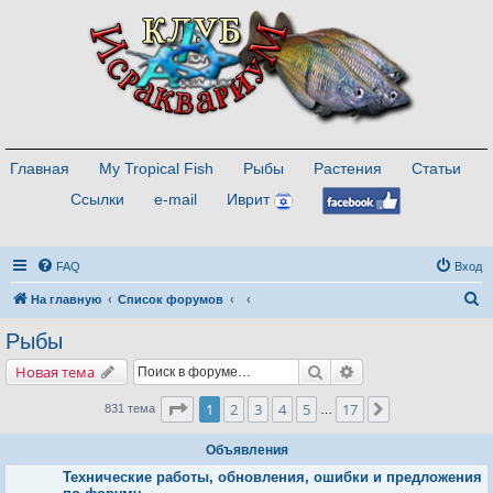
Главная
My Tropical Fish
Рыбы
Растения
Статьи
Ссылки
e-mail
Иврит
FAQ
Вход
П
На главную
Список форумов
о
Рыбы
и
Поиск
Расширенный поис
Новая тема
с
к
Страница
1
из
17
1
2
3
4
5
17
След.
831 тема
…
Объявления
Технические работы, обновления, ошибки и предложения