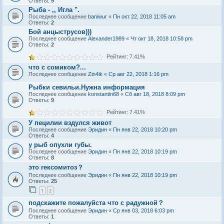
Ответы:
9
Рыба - ,, Игла ".
Последнее сообщение
baniwur
«
Пн окт 22, 2018 11:05 am
Ответы:
2
Бой анцыструсов)))
Последнее сообщение
Alexander1989
«
Чт окт 18, 2018 10:58 pm
Ответы:
2
Рейтинг: 7.41%
что с сомиком?...
Последнее сообщение
Zin4ik
«
Ср авг 22, 2018 1:16 pm
Рыбки севильи.Нужна информация
Последнее сообщение
konstantin68
«
Сб авг 18, 2018 8:09 pm
Ответы:
9
Рейтинг: 7.41%
У пецилии вздулся живот
Последнее сообщение
Эридин
«
Пн янв 22, 2018 10:20 pm
Ответы:
4
у рыб опухли губы.
Последнее сообщение
Эридин
«
Пн янв 22, 2018 10:19 pm
Ответы:
8
это гексомитоз？
Последнее сообщение
Эридин
«
Пн янв 22, 2018 10:19 pm
Ответы:
25
1
2
подскажите пожалуйста что с радужной？
Последнее сообщение
Эридин
«
Ср янв 03, 2018 6:03 pm
Ответы:
1