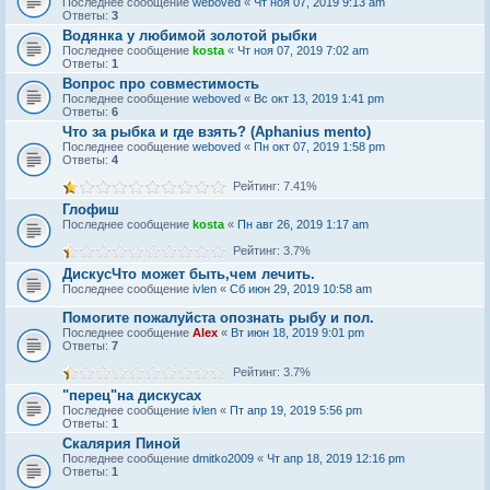
Последнее сообщение
weboved
«
Чт ноя 07, 2019 9:13 am
Ответы:
3
Водянка у любимой золотой рыбки
Последнее сообщение
kosta
«
Чт ноя 07, 2019 7:02 am
Ответы:
1
Вопрос про совместимость
Последнее сообщение
weboved
«
Вс окт 13, 2019 1:41 pm
Ответы:
6
Что за рыбка и где взять? (Aphanius mento)
Последнее сообщение
weboved
«
Пн окт 07, 2019 1:58 pm
Ответы:
4
Рейтинг: 7.41%
Глофиш
Последнее сообщение
kosta
«
Пн авг 26, 2019 1:17 am
Рейтинг: 3.7%
ДискусЧто может быть,чем лечить.
Последнее сообщение
ivlen
«
Сб июн 29, 2019 10:58 am
Помогите пожалуйста опознать рыбу и пол.
Последнее сообщение
Alex
«
Вт июн 18, 2019 9:01 pm
Ответы:
7
Рейтинг: 3.7%
"перец"на дискусах
Последнее сообщение
ivlen
«
Пт апр 19, 2019 5:56 pm
Ответы:
1
Скалярия Пиной
Последнее сообщение
dmitko2009
«
Чт апр 18, 2019 12:16 pm
Ответы:
1