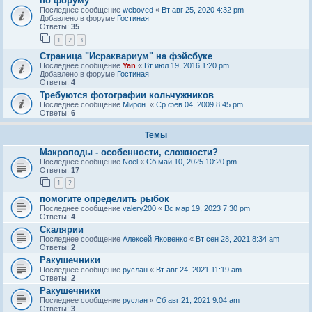
по форуму
Последнее сообщение
weboved
«
Вт авг 25, 2020 4:32 pm
Добавлено в форуме
Гостиная
Ответы:
35
1
2
3
Страница "Исраквариум" на фэйсбуке
Последнее сообщение
Yan
«
Вт июл 19, 2016 1:20 pm
Добавлено в форуме
Гостиная
Ответы:
4
Требуются фотографии кольчужников
Последнее сообщение
Мирон.
«
Ср фев 04, 2009 8:45 pm
Ответы:
6
Темы
Макроподы - особенности, сложности?
Последнее сообщение
Noel
«
Сб май 10, 2025 10:20 pm
Ответы:
17
1
2
помогите определить рыбок
Последнее сообщение
valery200
«
Вс мар 19, 2023 7:30 pm
Ответы:
4
Скалярии
Последнее сообщение
Алексей Яковенко
«
Вт сен 28, 2021 8:34 am
Ответы:
2
Ракушечники
Последнее сообщение
руслан
«
Вт авг 24, 2021 11:19 am
Ответы:
2
Ракушечники
Последнее сообщение
руслан
«
Сб авг 21, 2021 9:04 am
Ответы:
3