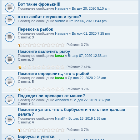
Вот такие фроньки!!!
Последнее сообщение
Наумыч
«
Вс дек 20, 2020 5:10 am
а кто любит петушков и гуппи?
Последнее сообщение
surbor
«
Пт ноя 06, 2020 1:43 pm
Перевозка рыбок
Последнее сообщение
Наумыч
«
Вс ноя 01, 2020 7:25 pm
Ответы:
3
Рейтинг: 3.7%
Помогите вылечить рыбу
Последнее сообщение
kosta
«
Вт апр 07, 2020 12:33 am
Ответы:
3
Рейтинг: 7.41%
Помогите определить, что с рыбой
Последнее сообщение
kosta
«
Ср янв 22, 2020 2:23 am
Ответы:
5
Рейтинг: 3.7%
Подходит ли препарат от манки?
Последнее сообщение
weboved
«
Вс дек 22, 2019 3:32 pm
Ответы:
1
Помогите узнать что с барбусом и что с ним дальше
делать?
Последнее сообщение
Natali*
«
Вс дек 15, 2019 1:35 pm
Ответы:
4
Рейтинг: 3.7%
Барбусы и улитки.