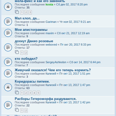
мела-фикс и как его заменить
Последнее сообщение
kosta
«
Сб дек 02, 2017 8:20 pm
Ответы:
35
1
2
3
Мал клоп, да...
Последнее сообщение
Gariman
«
Чт ноя 02, 2017 9:21 am
Ответы:
1
Мои апистограммы
Последнее сообщение
maxim
«
Сб окт 21, 2017 12:19 am
Ответы:
9
дохнут Данио розовые
Последнее сообщение
weboved
«
Пт окт 20, 2017 8:33 pm
Ответы:
17
1
2
кто победил?
Последнее сообщение
SergeyAshkelon
«
Сб окт 14, 2017 6:44 pm
Ответы:
7
Живучий оказался! Чем его теперь кормить?
Последнее сообщение
Кализей
«
Пт окт 13, 2017 1:51 pm
Ответы:
3
Коридорасы пигмеи.
Последнее сообщение
Кализей
«
Пт окт 13, 2017 1:47 pm
Ответы:
63
1
2
3
4
5
Расборы Гетероморфа раздуваются.
Последнее сообщение
Кализей
«
Пт окт 13, 2017 1:42 pm
Ответы:
22
1
2