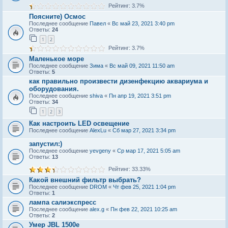
Рейтинг: 3.7%
Поясните) Осмос
Последнее сообщение
Павел
«
Вс май 23, 2021 3:40 pm
Ответы:
24
1
2
Рейтинг: 3.7%
Маленькое море
Последнее сообщение
Зима
«
Вс май 09, 2021 11:50 am
Ответы:
5
как правильно произвести дизенфекцию аквариума и
оборудования.
Последнее сообщение
shiva
«
Пн апр 19, 2021 3:51 pm
Ответы:
34
1
2
3
Как настроить LED освещение
Последнее сообщение
AlexLu
«
Сб мар 27, 2021 3:34 pm
запустил:)
Последнее сообщение
yevgeny
«
Ср мар 17, 2021 5:05 am
Ответы:
13
Рейтинг: 33.33%
Какой внешний фильтр выбрать?
Последнее сообщение
DROM
«
Чт фев 25, 2021 1:04 pm
Ответы:
1
лампа салиэкспресс
Последнее сообщение
alex.g
«
Пн фев 22, 2021 10:25 am
Ответы:
2
Умер JBL 1500е