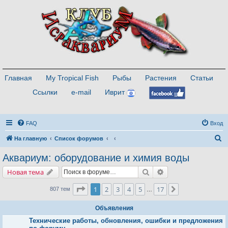
Главная
My Tropical Fish
Рыбы
Растения
Статьи
Ссылки
e-mail
Иврит
FAQ
Вход
П
На главную
Список форумов
о
Аквариум: оборудование и химия воды
и
Поиск
Расширенный поис
Новая тема
с
к
Страница
1
из
17
1
2
3
4
5
17
След.
807 тем
…
Объявления
Технические работы, обновления, ошибки и предложения