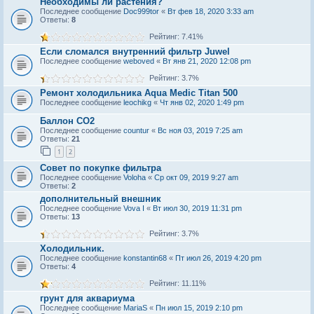
Необходимы ли растения?
Последнее сообщение
Doc999tor
«
Вт фев 18, 2020 3:33 am
Ответы:
8
Рейтинг: 7.41%
Если сломался внутренний фильтр Juwel
Последнее сообщение
weboved
«
Вт янв 21, 2020 12:08 pm
Рейтинг: 3.7%
Ремонт холодильника Aqua Medic Titan 500
Последнее сообщение
leochikg
«
Чт янв 02, 2020 1:49 pm
Баллон CO2
Последнее сообщение
countur
«
Вс ноя 03, 2019 7:25 am
Ответы:
21
1
2
Совет по покупке фильтра
Последнее сообщение
Voloha
«
Ср окт 09, 2019 9:27 am
Ответы:
2
дополнительный внешник
Последнее сообщение
Vova I
«
Вт июл 30, 2019 11:31 pm
Ответы:
13
Рейтинг: 3.7%
Холодильник.
Последнее сообщение
konstantin68
«
Пт июл 26, 2019 4:20 pm
Ответы:
4
Рейтинг: 11.11%
грунт для аквариума
Последнее сообщение
MariaS
«
Пн июл 15, 2019 2:10 pm