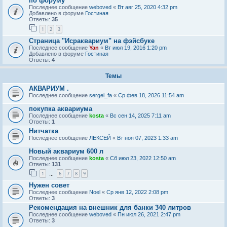
по форуму
Последнее сообщение
weboved
«
Вт авг 25, 2020 4:32 pm
Добавлено в форуме
Гостиная
Ответы:
35
1
2
3
Страница "Исраквариум" на фэйсбуке
Последнее сообщение
Yan
«
Вт июл 19, 2016 1:20 pm
Добавлено в форуме
Гостиная
Ответы:
4
Темы
АКВАРИУМ .
Последнее сообщение
sergei_fa
«
Ср фев 18, 2026 11:54 am
покупка аквариума
Последнее сообщение
kosta
«
Вс сен 14, 2025 7:11 am
Ответы:
1
Нитчатка
Последнее сообщение
ЛЕКСЕЙ
«
Вт ноя 07, 2023 1:33 am
Новый аквариум 600 л
Последнее сообщение
kosta
«
Сб июл 23, 2022 12:50 am
Ответы:
131
1
6
7
8
9
…
Нужен совет
Последнее сообщение
Noel
«
Ср янв 12, 2022 2:08 pm
Ответы:
3
Рекомендация на внешник для банки 340 литров
Последнее сообщение
weboved
«
Пн июл 26, 2021 2:47 pm
Ответы:
3