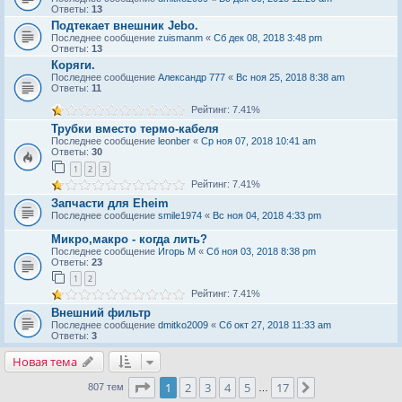
Ответы:
13
Подтекает внешник Jebo.
Последнее сообщение
zuismanm
«
Сб дек 08, 2018 3:48 pm
Ответы:
13
Коряги.
Последнее сообщение
Александр 777
«
Вс ноя 25, 2018 8:38 am
Ответы:
11
Рейтинг: 7.41%
Трубки вместо термо-кабеля
Последнее сообщение
leonber
«
Ср ноя 07, 2018 10:41 am
Ответы:
30
1
2
3
Рейтинг: 7.41%
Запчасти для Eheim
Последнее сообщение
smile1974
«
Вс ноя 04, 2018 4:33 pm
Микро,макро - когда лить?
Последнее сообщение
Игорь М
«
Сб ноя 03, 2018 8:38 pm
Ответы:
23
1
2
Рейтинг: 7.41%
Внешний фильтр
Последнее сообщение
dmitko2009
«
Сб окт 27, 2018 11:33 am
Ответы:
3
Новая тема
Страница
1
из
17
1
2
3
4
5
17
След.
807 тем
…