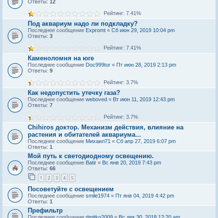
Ответы:
12
Рейтинг: 7.41%
Под аквариум надо ли подкладку?
Последнее сообщение
Expromt
«
Сб июн 29, 2019 10:04 pm
Ответы:
3
Рейтинг: 7.41%
Каменоломня на юге
Последнее сообщение
Doc999tor
«
Пт июн 28, 2019 2:13 pm
Ответы:
9
Рейтинг: 3.7%
Как недопустить утечку газа?
Последнее сообщение
weboved
«
Вт июн 11, 2019 12:43 pm
Ответы:
7
Рейтинг: 3.7%
Chihiros доктор. Механизм действия, влияние на
растения и обитателей аквариума...
Последнее сообщение
Михаил71
«
Сб апр 27, 2019 6:07 pm
Ответы:
1
Мой путь к светодиодному освещению.
Последнее сообщение
Batir
«
Вс янв 20, 2019 7:43 pm
Ответы:
66
1
2
3
4
5
Посоветуйте с освещением
Последнее сообщение
smile1974
«
Пт янв 04, 2019 4:42 pm
Ответы:
1
Префильтр
Последнее сообщение
dmitko2009
«
Вс дек 30, 2018 12:20 am