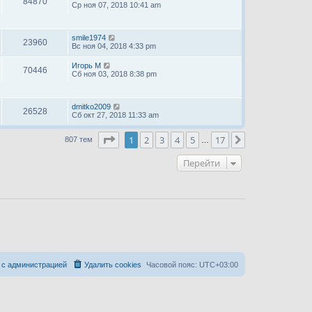
84870
Ср ноя 07, 2018 10:41 am
smile1974
23960
Вс ноя 04, 2018 4:33 pm
Игорь М
70446
Сб ноя 03, 2018 8:38 pm
dmitko2009
26528
Сб окт 27, 2018 11:33 am
Страница
1
из
17
1
2
3
4
5
17
След.
807 тем
…
Перейти
 с администрацией
Удалить cookies
Часовой пояс:
UTC+03:00