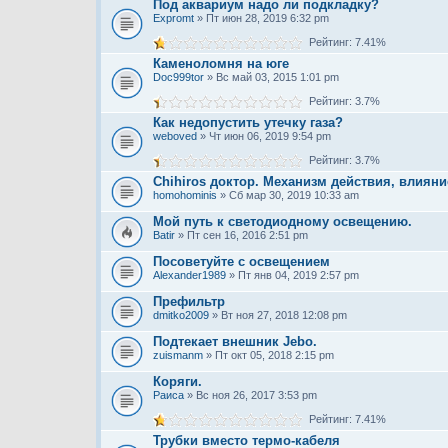
Под аквариум надо ли подкладку?
Expromt
» Пт июн 28, 2019 6:32 pm
Рейтинг: 7.41%
Каменоломня на юге
Doc999tor
» Вс май 03, 2015 1:01 pm
Рейтинг: 3.7%
Как недопустить утечку газа?
weboved
» Чт июн 06, 2019 9:54 pm
Рейтинг: 3.7%
Chihiros доктор. Механизм действия, влияни
homohominis
» Сб мар 30, 2019 10:33 am
Мой путь к светодиодному освещению.
Batir
» Пт сен 16, 2016 2:51 pm
Посоветуйте с освещением
Alexander1989
» Пт янв 04, 2019 2:57 pm
Префильтр
dmitko2009
» Вт ноя 27, 2018 12:08 pm
Подтекает внешник Jebo.
zuismanm
» Пт окт 05, 2018 2:15 pm
Коряги.
Раиса
» Вс ноя 26, 2017 3:53 pm
Рейтинг: 7.41%
Трубки вместо термо-кабеля