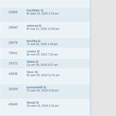
Doc999tor
33868
Вт фев 18, 2020 3:33 am
weboved
28680
Вт янв 21, 2020 12:08 pm
leochikg
28978
Чт янв 02, 2020 1:49 pm
countur
79941
Вс ноя 03, 2019 7:25 am
Voloha
24373
Ср окт 09, 2019 9:27 am
Vova I
44836
Вт июл 30, 2019 11:31 pm
konstantin68
28309
Пт июл 26, 2019 4:20 pm
MariaS
45846
Пн июл 15, 2019 2:10 pm