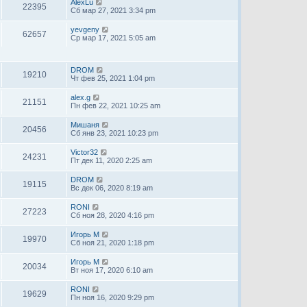
AlexLu
22395
Сб мар 27, 2021 3:34 pm
yevgeny
62657
Ср мар 17, 2021 5:05 am
DROM
19210
Чт фев 25, 2021 1:04 pm
alex.g
21151
Пн фев 22, 2021 10:25 am
Мишаня
20456
Сб янв 23, 2021 10:23 pm
Victor32
24231
Пт дек 11, 2020 2:25 am
DROM
19115
Вс дек 06, 2020 8:19 am
RONI
27223
Сб ноя 28, 2020 4:16 pm
Игорь М
19970
Сб ноя 21, 2020 1:18 pm
Игорь М
20034
Вт ноя 17, 2020 6:10 am
RONI
19629
Пн ноя 16, 2020 9:29 pm