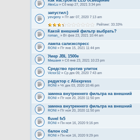
Как настроить LED освещение
AlexLu
» Сб мар 27, 2021 3:34 pm
запустил:)
yevgeny
» Пт авг 07, 2020 7:13 am
Рейтинг: 33.33%
Какой внешний фильтр выбрать?
roman_
» Вт фев 23, 2021 10:44 am
лампа салиэкспресс
RONI
» Пт янв 15, 2021 11:44 pm
Умер JBL 1500е
Мишаня
» Сб янв 23, 2021 10:23 pm
Средство против улиток
Victor32
» Ср дек 09, 2020 7:43 am
редуктор с Aliexpress
RONI
» Чт дек 03, 2020 10:46 pm
замена внутреннего фильтра на внешний
RONI
» Пт ноя 20, 2020 11:50 pm
замена внутреннего фильтра на внешний
RONI
» Пт ноя 20, 2020 11:50 pm
fluvel fx5
RONI
» Пн ноя 16, 2020 9:16 pm
балон co2
RONI
» Пн ноя 16, 2020 9:29 pm