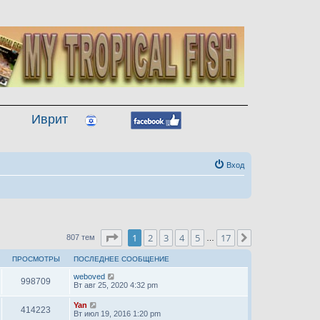
Иврит
Вход
Страница
1
из
17
1
2
3
4
5
17
След.
807 тем
…
ПРОСМОТРЫ
ПОСЛЕДНЕЕ СООБЩЕНИЕ
weboved
998709
Вт авг 25, 2020 4:32 pm
Yan
414223
Вт июл 19, 2016 1:20 pm