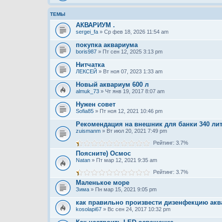
ТЕМЫ
АКВАРИУМ .
sergei_fa
» Ср фев 18, 2026 11:54 am
покупка аквариума
boris987
» Пт сен 12, 2025 3:13 pm
Нитчатка
ЛЕКСЕЙ
» Вт ноя 07, 2023 1:33 am
Новый аквариум 600 л
almuk_73
» Чт янв 19, 2017 8:07 am
Нужен совет
Sofia85
» Пт ноя 12, 2021 10:46 pm
Рекомендация на внешник для банки 340 ли
zuismanm
» Вт июл 20, 2021 7:49 pm
Рейтинг: 3.7%
Поясните) Осмос
Natan
» Пт мар 12, 2021 9:35 am
Рейтинг: 3.7%
Маленькое море
Зима
» Пн мар 15, 2021 9:05 pm
как правильно произвести дизенфекцию акв
kosolapi67
» Вс сен 24, 2017 10:32 pm