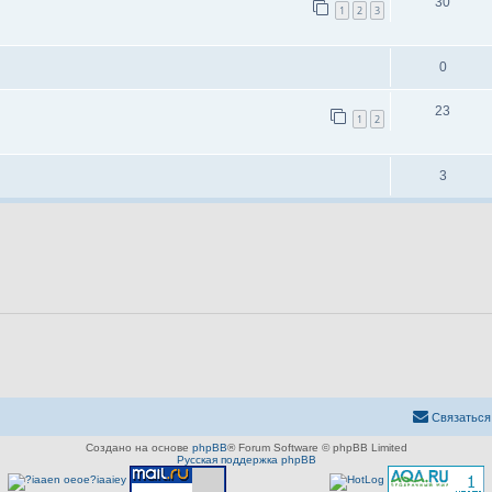
30
1
2
3
0
23
1
2
3
Связаться
Создано на основе
phpBB
® Forum Software © phpBB Limited
Русская поддержка phpBB