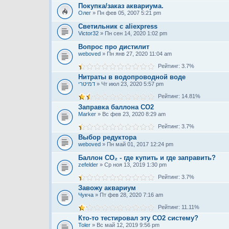
Покупка/заказ аквариума.
Олег
» Пн фев 05, 2007 5:21 pm
Светильник с aliexpress
Victor32
» Пн сен 14, 2020 1:02 pm
Вопрос про дистилит
weboved
» Пн янв 27, 2020 11:04 am
Рейтинг: 3.7%
Нитраты в водопроводной воде
דמיטרי
» Чт июл 23, 2020 5:57 pm
Рейтинг: 14.81%
Заправка баллона СО2
Marker
» Вс фев 23, 2020 8:29 am
Рейтинг: 3.7%
Выбор редуктора
weboved
» Пн май 01, 2017 12:24 pm
Баллон CO₂ - где купить и где заправить?
zefelder
» Ср ноя 13, 2019 1:30 pm
Рейтинг: 3.7%
Завожу аквариум
Чукча
» Пт фев 28, 2020 7:16 am
Рейтинг: 11.11%
Кто-то тестировал эту CO2 систему?
Toler
» Вс май 12, 2019 9:56 pm