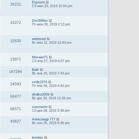
Expromt
26231
Сб июн 29, 2019 10:04 pm
Doc999tor
41072
Пт июн 28, 2019 2:13 pm
weboved
32630
Вт июн 11, 2019 12:43 pm
Михаил71
23971
Сб апр 27, 2019 6:07 pm
Batir
167294
Вс янв 20, 2019 7:43 pm
smile1974
24593
Пт янв 04, 2019 4:42 pm
dmitko2009
66477
Вс дек 30, 2018 12:20 am
zuismanm
66571
Сб дек 08, 2018 3:48 pm
Александр 777
45627
Вс ноя 25, 2018 8:38 am
leonber