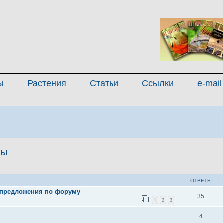
ы
Растения
Статьи
Ссылки
e-mail
ды
иренный поиск
ОТВЕТЫ
 предложения по форуму
35
1
2
3
4