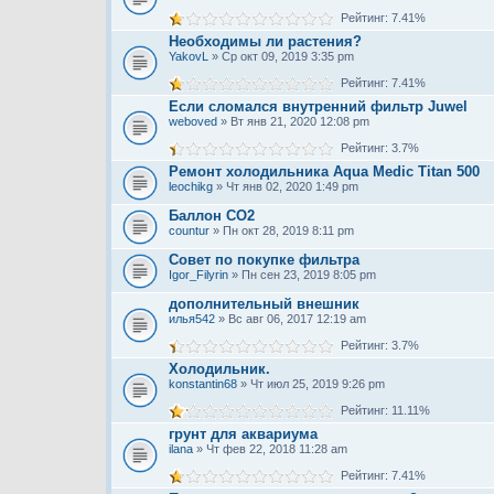
Рейтинг: 7.41%
Необходимы ли растения?
YakovL
» Ср окт 09, 2019 3:35 pm
Рейтинг: 7.41%
Если сломался внутренний фильтр Juwel
weboved
» Вт янв 21, 2020 12:08 pm
Рейтинг: 3.7%
Ремонт холодильника Aqua Medic Titan 500
leochikg
» Чт янв 02, 2020 1:49 pm
Баллон CO2
countur
» Пн окт 28, 2019 8:11 pm
Совет по покупке фильтра
Igor_Filyrin
» Пн сен 23, 2019 8:05 pm
дополнительный внешник
илья542
» Вс авг 06, 2017 12:19 am
Рейтинг: 3.7%
Холодильник.
konstantin68
» Чт июл 25, 2019 9:26 pm
Рейтинг: 11.11%
грунт для аквариума
ilana
» Чт фев 22, 2018 11:28 am
Рейтинг: 7.41%