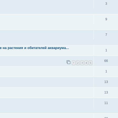
3
9
7
е на растения и обитателей аквариума...
1
66
1
2
3
4
5
1
13
13
11