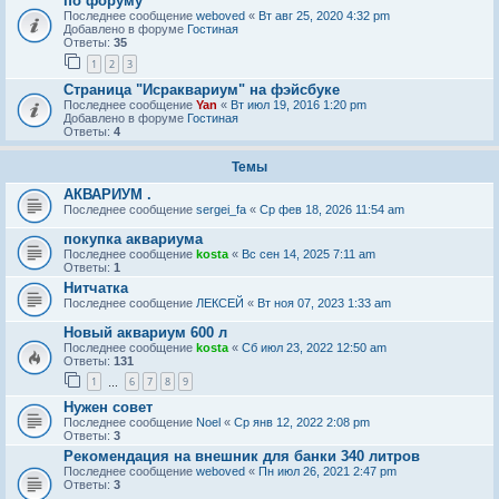
по форуму
Последнее сообщение
weboved
«
Вт авг 25, 2020 4:32 pm
Добавлено в форуме
Гостиная
Ответы:
35
1
2
3
Страница "Исраквариум" на фэйсбуке
Последнее сообщение
Yan
«
Вт июл 19, 2016 1:20 pm
Добавлено в форуме
Гостиная
Ответы:
4
Темы
АКВАРИУМ .
Последнее сообщение
sergei_fa
«
Ср фев 18, 2026 11:54 am
покупка аквариума
Последнее сообщение
kosta
«
Вс сен 14, 2025 7:11 am
Ответы:
1
Нитчатка
Последнее сообщение
ЛЕКСЕЙ
«
Вт ноя 07, 2023 1:33 am
Новый аквариум 600 л
Последнее сообщение
kosta
«
Сб июл 23, 2022 12:50 am
Ответы:
131
1
6
7
8
9
…
Нужен совет
Последнее сообщение
Noel
«
Ср янв 12, 2022 2:08 pm
Ответы:
3
Рекомендация на внешник для банки 340 литров
Последнее сообщение
weboved
«
Пн июл 26, 2021 2:47 pm
Ответы:
3