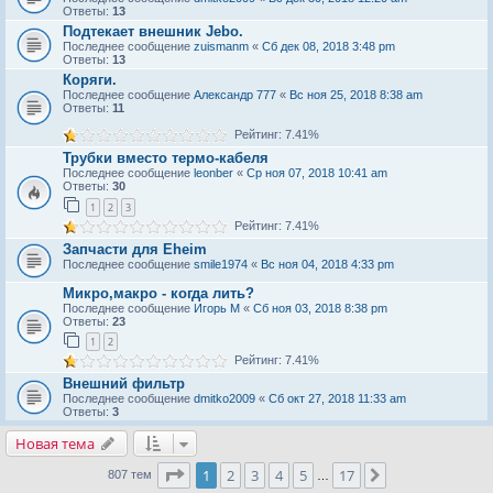
Ответы:
13
Подтекает внешник Jebo.
Последнее сообщение
zuismanm
«
Сб дек 08, 2018 3:48 pm
Ответы:
13
Коряги.
Последнее сообщение
Александр 777
«
Вс ноя 25, 2018 8:38 am
Ответы:
11
Рейтинг: 7.41%
Трубки вместо термо-кабеля
Последнее сообщение
leonber
«
Ср ноя 07, 2018 10:41 am
Ответы:
30
1
2
3
Рейтинг: 7.41%
Запчасти для Eheim
Последнее сообщение
smile1974
«
Вс ноя 04, 2018 4:33 pm
Микро,макро - когда лить?
Последнее сообщение
Игорь М
«
Сб ноя 03, 2018 8:38 pm
Ответы:
23
1
2
Рейтинг: 7.41%
Внешний фильтр
Последнее сообщение
dmitko2009
«
Сб окт 27, 2018 11:33 am
Ответы:
3
Новая тема
Страница
1
из
17
1
2
3
4
5
17
След.
807 тем
…