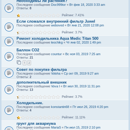
Необходимы ли растения?
Последнее сообщение
Doc999tor
«
Вт фев 18, 2020 3:33 am
Ответы:
8
Рейтинг: 7.41%
Если сломался внутренний фильтр Juwel
Последнее сообщение
weboved
«
Вт янв 21, 2020 12:08 pm
Рейтинг: 3.7%
Ремонт холодильника Aqua Medic Titan 500
Последнее сообщение
leochikg
«
Чт янв 02, 2020 1:49 pm
Баллон CO2
Последнее сообщение
countur
«
Вс ноя 03, 2019 7:25 am
Ответы:
21
1
2
Совет по покупке фильтра
Последнее сообщение
Voloha
«
Ср окт 09, 2019 9:27 am
Ответы:
2
дополнительный внешник
Последнее сообщение
Vova I
«
Вт июл 30, 2019 11:31 pm
Ответы:
13
Рейтинг: 3.7%
Холодильник.
Последнее сообщение
konstantin68
«
Пт июл 26, 2019 4:20 pm
Ответы:
4
Рейтинг: 11.11%
грунт для аквариума
Последнее сообщение
MariaS
«
Пн июл 15, 2019 2:10 pm