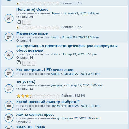
Рейтинг: 3.7%
Поясните) Осмос
Последнее сообщение
Павел
«
Вс май 23, 2021 3:40 pm
Ответы:
24
1
2
Рейтинг: 3.7%
Маленькое море
Последнее сообщение
Зима
«
Вс май 09, 2021 11:50 am
Ответы:
5
как правильно произвести дизенфекцию аквариума и
оборудования.
Последнее сообщение
shiva
«
Пн апр 19, 2021 3:51 pm
Ответы:
34
1
2
3
Как настроить LED освещение
Последнее сообщение
AlexLu
«
Сб мар 27, 2021 3:34 pm
запустил:)
Последнее сообщение
yevgeny
«
Ср мар 17, 2021 5:05 am
Ответы:
13
Рейтинг: 33.33%
Какой внешний фильтр выбрать?
Последнее сообщение
DROM
«
Чт фев 25, 2021 1:04 pm
Ответы:
1
лампа салиэкспресс
Последнее сообщение
alex.g
«
Пн фев 22, 2021 10:25 am
Ответы:
2
Умер JBL 1500е