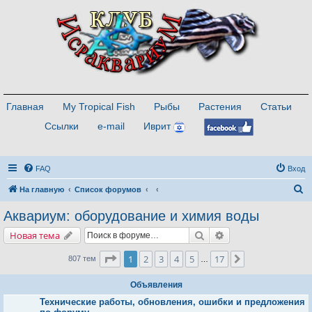
Главная
My Tropical Fish
Рыбы
Растения
Статьи
Ссылки
e-mail
Иврит
FAQ
Вход
П
На главную
Список форумов
о
Аквариум: оборудование и химия воды
и
Поиск
Расширенный поис
Новая тема
с
к
Страница
1
из
17
1
2
3
4
5
17
След.
807 тем
…
Объявления
Технические работы, обновления, ошибки и предложения