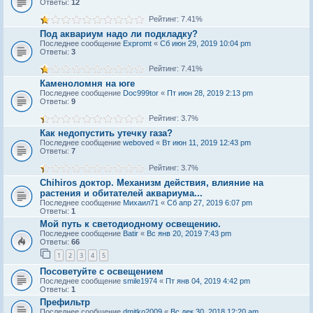
Ответы:
12
Рейтинг: 7.41%
Под аквариум надо ли подкладку?
Последнее сообщение
Expromt
«
Сб июн 29, 2019 10:04 pm
Ответы:
3
Рейтинг: 7.41%
Каменоломня на юге
Последнее сообщение
Doc999tor
«
Пт июн 28, 2019 2:13 pm
Ответы:
9
Рейтинг: 3.7%
Как недопустить утечку газа?
Последнее сообщение
weboved
«
Вт июн 11, 2019 12:43 pm
Ответы:
7
Рейтинг: 3.7%
Chihiros доктор. Механизм действия, влияние на
растения и обитателей аквариума...
Последнее сообщение
Михаил71
«
Сб апр 27, 2019 6:07 pm
Ответы:
1
Мой путь к светодиодному освещению.
Последнее сообщение
Batir
«
Вс янв 20, 2019 7:43 pm
Ответы:
66
1
2
3
4
5
Посоветуйте с освещением
Последнее сообщение
smile1974
«
Пт янв 04, 2019 4:42 pm
Ответы:
1
Префильтр
Последнее сообщение
dmitko2009
«
Вс дек 30, 2018 12:20 am