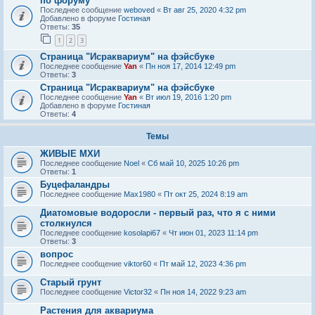
по форуму
Последнее сообщение
weboved
«
Вт авг 25, 2020 4:32 pm
Добавлено в форуме
Гостиная
Ответы:
35
1
2
3
Страница "Исраквариум" на фэйсбуке
Последнее сообщение
Yan
«
Пн ноя 17, 2014 12:49 pm
Ответы:
3
Страница "Исраквариум" на фэйсбуке
Последнее сообщение
Yan
«
Вт июл 19, 2016 1:20 pm
Добавлено в форуме
Гостиная
Ответы:
4
Темы
ЖИВЫЕ МХИ
Последнее сообщение
Noel
«
Сб май 10, 2025 10:26 pm
Ответы:
1
Буцефаландры
Последнее сообщение
Max1980
«
Пт окт 25, 2024 8:19 am
Диатомовые водоросли - первый раз, что я с ними
столкнулся
Последнее сообщение
kosolapi67
«
Чт июн 01, 2023 11:14 pm
Ответы:
3
вопрос
Последнее сообщение
viktor60
«
Пт май 12, 2023 4:36 pm
Старый грунт
Последнее сообщение
Victor32
«
Пн ноя 14, 2022 9:23 am
Растения для аквариума