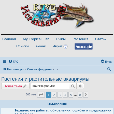
Главная
My Tropical Fish
Рыбы
Растения
Статьи
Ссылки
e-mail
Иврит
FAQ
Вход
П
На главную
Список форумов
о
Растения и растительные аквариумы
и
Поиск
Расширенный поис
Новая тема
с
к
Страница
1
из
8
1
2
3
4
5
8
След.
365 тем
…
Объявления
Технические работы, обновления, ошибки и предложения