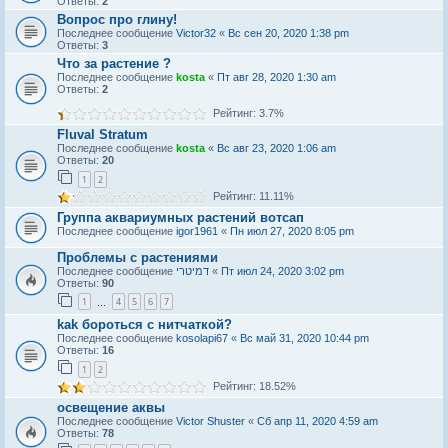
Ответы:
2
Вопрос про глину!
Последнее сообщение
Victor32
«
Вс сен 20, 2020 1:38 pm
Ответы:
3
Что за растение ?
Последнее сообщение
kosta
«
Пт авг 28, 2020 1:30 am
Ответы:
2
Рейтинг: 3.7%
Fluval Stratum
Последнее сообщение
kosta
«
Вс авг 23, 2020 1:06 am
Ответы:
20
1
2
Рейтинг: 11.11%
Группа аквариумных растений вотсап
Последнее сообщение
igor1961
«
Пн июл 27, 2020 8:05 pm
Проблемы с растениями
Последнее сообщение
דמיטרי
«
Пт июл 24, 2020 3:02 pm
Ответы:
90
1
4
5
6
7
…
kak бороться с нитчаткой?
Последнее сообщение
kosolapi67
«
Вс май 31, 2020 10:44 pm
Ответы:
16
1
2
Рейтинг: 18.52%
освещение аквы
Последнее сообщение
Victor Shuster
«
Сб апр 11, 2020 4:59 am
Ответы:
78