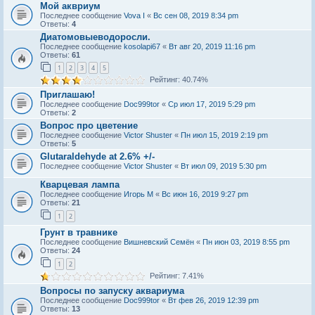
Мой аквриум
Последнее сообщение
Vova I
«
Вс сен 08, 2019 8:34 pm
Ответы:
4
Диатомовыeводоросли.
Последнее сообщение
kosolapi67
«
Вт авг 20, 2019 11:16 pm
Ответы:
61
1
2
3
4
5
Рейтинг: 40.74%
Приглашаю!
Последнее сообщение
Doc999tor
«
Ср июл 17, 2019 5:29 pm
Ответы:
2
Вопрос про цветение
Последнее сообщение
Victor Shuster
«
Пн июл 15, 2019 2:19 pm
Ответы:
5
Glutaraldehyde at 2.6% +/-
Последнее сообщение
Victor Shuster
«
Вт июл 09, 2019 5:30 pm
Кварцевая лампа
Последнее сообщение
Игорь М
«
Вс июн 16, 2019 9:27 pm
Ответы:
21
1
2
Грунт в травнике
Последнее сообщение
Вишневский Семён
«
Пн июн 03, 2019 8:55 pm
Ответы:
24
1
2
Рейтинг: 7.41%
Вопросы по запуску аквариума
Последнее сообщение
Doc999tor
«
Вт фев 26, 2019 12:39 pm
Ответы:
13