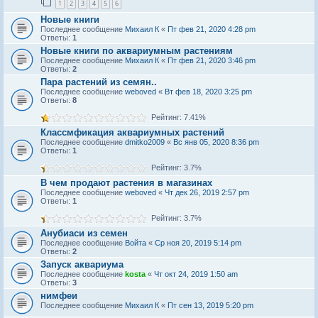
1
2
3
4
5
6
Новые книги
Последнее сообщение
Михаил К
«
Пт фев 21, 2020 4:28 pm
Ответы:
1
Новые книги по аквариумным растениям
Последнее сообщение
Михаил К
«
Пт фев 21, 2020 3:46 pm
Ответы:
2
Пара растений из семян..
Последнее сообщение
weboved
«
Вт фев 18, 2020 3:25 pm
Ответы:
8
Рейтинг: 7.41%
Классмфикация аквариумных растений
Последнее сообщение
dmitko2009
«
Вс янв 05, 2020 8:36 pm
Ответы:
1
Рейтинг: 3.7%
В чем продают растения в магазинах
Последнее сообщение
weboved
«
Чт дек 26, 2019 2:57 pm
Ответы:
1
Рейтинг: 3.7%
Анубиаси из семен
Последнее сообщение
Войта
«
Ср ноя 20, 2019 5:14 pm
Ответы:
2
Запуск аквариума
Последнее сообщение
kosta
«
Чт окт 24, 2019 1:50 am
Ответы:
3
нимфеи
Последнее сообщение
Михаил К
«
Пт сен 13, 2019 5:20 pm