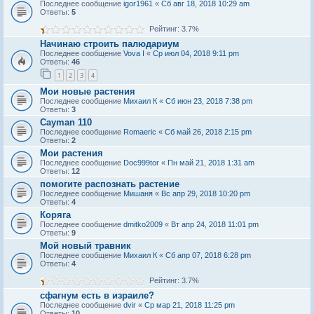
Последнее сообщение
igor1961
«
Сб авг 18, 2018 10:29 am
Ответы:
5
Рейтинг: 3.7%
Начинаю строить палюдариум
Последнее сообщение
Vova I
«
Ср июл 04, 2018 9:11 pm
Ответы:
46
1
2
3
4
Мои новые растения
Последнее сообщение
Михаил К
«
Сб июн 23, 2018 7:38 pm
Ответы:
3
Cayman 110
Последнее сообщение
Romaeric
«
Сб май 26, 2018 2:15 pm
Ответы:
2
Мои растения
Последнее сообщение
Doc999tor
«
Пн май 21, 2018 1:31 am
Ответы:
12
помогите распознать растение
Последнее сообщение
Мишаня
«
Вс апр 29, 2018 10:20 pm
Ответы:
4
Коряга
Последнее сообщение
dmitko2009
«
Вт апр 24, 2018 11:01 pm
Ответы:
9
Мой новый травник
Последнее сообщение
Михаил К
«
Сб апр 07, 2018 6:28 pm
Ответы:
4
Рейтинг: 3.7%
сфагнум есть в израиле?
Последнее сообщение
dvir
«
Ср мар 21, 2018 11:25 pm
Ответы:
10