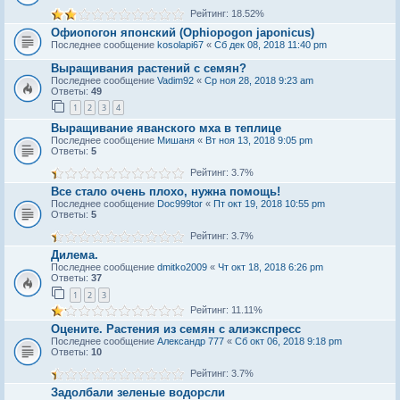
Рейтинг: 18.52%
Офиопогон японский (Ophiopogon japonicus)
Последнее сообщение
kosolapi67
«
Сб дек 08, 2018 11:40 pm
Выращивания растений с семян?
Последнее сообщение
Vadim92
«
Ср ноя 28, 2018 9:23 am
Ответы:
49
1
2
3
4
Выращивание яванского мха в теплице
Последнее сообщение
Мишаня
«
Вт ноя 13, 2018 9:05 pm
Ответы:
5
Рейтинг: 3.7%
Все стало очень плохо, нужна помощь!
Последнее сообщение
Doc999tor
«
Пт окт 19, 2018 10:55 pm
Ответы:
5
Рейтинг: 3.7%
Дилема.
Последнее сообщение
dmitko2009
«
Чт окт 18, 2018 6:26 pm
Ответы:
37
1
2
3
Рейтинг: 11.11%
Оцените. Растения из семян с алиэкспресс
Последнее сообщение
Александр 777
«
Сб окт 06, 2018 9:18 pm
Ответы:
10
Рейтинг: 3.7%
Задолбали зеленые водорсли