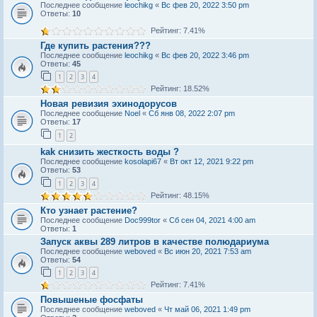
Последнее сообщение
leochikg
«
Вс фев 20, 2022 3:50 pm
Ответы:
10
Рейтинг: 7.41%
Где купить растения???
Последнее сообщение
leochikg
«
Вс фев 20, 2022 3:46 pm
Ответы:
45
1
2
3
4
Рейтинг: 18.52%
Новая ревизия эхинодорусов
Последнее сообщение
Noel
«
Сб янв 08, 2022 2:07 pm
Ответы:
17
1
2
kak снизить жeсткость воды ?
Последнее сообщение
kosolapi67
«
Вт окт 12, 2021 9:22 pm
Ответы:
53
1
2
3
4
Рейтинг: 48.15%
Кто узнает растение?
Последнее сообщение
Doc999tor
«
Сб сен 04, 2021 4:00 am
Ответы:
1
Запуск аквы 289 литров в качестве полюдариума
Последнее сообщение
weboved
«
Вс июн 20, 2021 7:53 am
Ответы:
54
1
2
3
4
Рейтинг: 7.41%
Повышеные фосфаты
Последнее сообщение
weboved
«
Чт май 06, 2021 1:49 pm