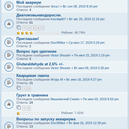
Мой аквриум
Последнее сообщение
Vova I
«
Вс сен 08, 2019 8:34 pm
Ответы:
4
Диатомовыeводоросли.
Последнее сообщение
kosolapi67
«
Вт авг 20, 2019 11:16 pm
Ответы:
61
1
2
3
4
5
Рейтинг: 40.74%
Приглашаю!
Последнее сообщение
Doc999tor
«
Ср июл 17, 2019 5:29 pm
Ответы:
2
Вопрос про цветение
Последнее сообщение
Victor Shuster
«
Пн июл 15, 2019 2:19 pm
Ответы:
5
Glutaraldehyde at 2.6% +/-
Последнее сообщение
Victor Shuster
«
Вт июл 09, 2019 5:30 pm
Кварцевая лампа
Последнее сообщение
Игорь М
«
Вс июн 16, 2019 9:27 pm
Ответы:
21
1
2
Грунт в травнике
Последнее сообщение
Вишневский Семён
«
Пн июн 03, 2019 8:55 pm
Ответы:
24
1
2
Рейтинг: 7.41%
Вопросы по запуску аквариума
Последнее сообщение
Doc999tor
«
Вт фев 26, 2019 12:39 pm
Ответы:
13