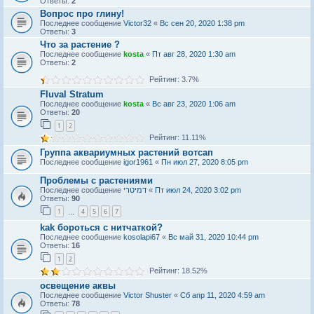
Ответы:
2
Вопрос про глину!
Последнее сообщение
Victor32
«
Вс сен 20, 2020 1:38 pm
Ответы:
3
Что за растение ?
Последнее сообщение
kosta
«
Пт авг 28, 2020 1:30 am
Ответы:
2
Рейтинг: 3.7%
Fluval Stratum
Последнее сообщение
kosta
«
Вс авг 23, 2020 1:06 am
Ответы:
20
1
2
Рейтинг: 11.11%
Группа аквариумных растений вотсап
Последнее сообщение
igor1961
«
Пн июл 27, 2020 8:05 pm
Проблемы с растениями
Последнее сообщение
דמיטרי
«
Пт июл 24, 2020 3:02 pm
Ответы:
90
1
4
5
6
7
…
kak бороться с нитчаткой?
Последнее сообщение
kosolapi67
«
Вс май 31, 2020 10:44 pm
Ответы:
16
1
2
Рейтинг: 18.52%
освещение аквы
Последнее сообщение
Victor Shuster
«
Сб апр 11, 2020 4:59 am
Ответы:
78