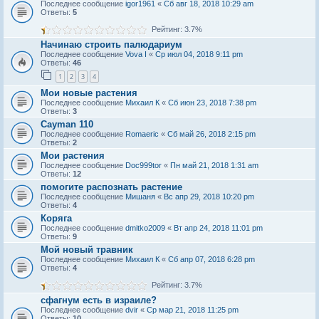
Последнее сообщение
igor1961
«
Сб авг 18, 2018 10:29 am
Ответы:
5
Рейтинг: 3.7%
Начинаю строить палюдариум
Последнее сообщение
Vova I
«
Ср июл 04, 2018 9:11 pm
Ответы:
46
1
2
3
4
Мои новые растения
Последнее сообщение
Михаил К
«
Сб июн 23, 2018 7:38 pm
Ответы:
3
Cayman 110
Последнее сообщение
Romaeric
«
Сб май 26, 2018 2:15 pm
Ответы:
2
Мои растения
Последнее сообщение
Doc999tor
«
Пн май 21, 2018 1:31 am
Ответы:
12
помогите распознать растение
Последнее сообщение
Мишаня
«
Вс апр 29, 2018 10:20 pm
Ответы:
4
Коряга
Последнее сообщение
dmitko2009
«
Вт апр 24, 2018 11:01 pm
Ответы:
9
Мой новый травник
Последнее сообщение
Михаил К
«
Сб апр 07, 2018 6:28 pm
Ответы:
4
Рейтинг: 3.7%
сфагнум есть в израиле?
Последнее сообщение
dvir
«
Ср мар 21, 2018 11:25 pm
Ответы:
10