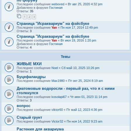
по форуму
Последнее сообщение
weboved
«
Вт авг 25, 2020 4:32 pm
Добавлено в форуме
Гостиная
Ответы:
35
1
2
3
Страница "Исраквариум" на фэйсбуке
Последнее сообщение
Yan
«
Пн ноя 17, 2014 12:49 pm
Ответы:
3
Страница "Исраквариум" на фэйсбуке
Последнее сообщение
Yan
«
Вт июл 19, 2016 1:20 pm
Добавлено в форуме
Гостиная
Ответы:
4
Темы
ЖИВЫЕ МХИ
Последнее сообщение
Noel
«
Сб май 10, 2025 10:26 pm
Ответы:
1
Буцефаландры
Последнее сообщение
Max1980
«
Пт окт 25, 2024 8:19 am
Диатомовые водоросли - первый раз, что я с ними
столкнулся
Последнее сообщение
kosolapi67
«
Чт июн 01, 2023 11:14 pm
Ответы:
3
вопрос
Последнее сообщение
viktor60
«
Пт май 12, 2023 4:36 pm
Старый грунт
Последнее сообщение
Victor32
«
Пн ноя 14, 2022 9:23 am
Растения для аквариума