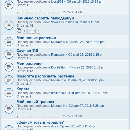
Последнее сообщение
igor1961
«
Сб авг 18, 2018 10:29 am
Ответы:
5
Рейтинг: 3.7%
Начинаю строить палюдариум
Последнее сообщение
Vova I
«
Ср июл 04, 2018 9:11 pm
Ответы:
46
1
2
3
4
Мои новые растения
Последнее сообщение
Михаил К
«
Сб июн 23, 2018 7:38 pm
Ответы:
3
Cayman 110
Последнее сообщение
Romaeric
«
Сб май 26, 2018 2:15 pm
Ответы:
2
Мои растения
Последнее сообщение
Doc999tor
«
Пн май 21, 2018 1:31 am
Ответы:
12
помогите распознать растение
Последнее сообщение
Мишаня
«
Вс апр 29, 2018 10:20 pm
Ответы:
4
Коряга
Последнее сообщение
dmitko2009
«
Вт апр 24, 2018 11:01 pm
Ответы:
9
Мой новый травник
Последнее сообщение
Михаил К
«
Сб апр 07, 2018 6:28 pm
Ответы:
4
Рейтинг: 3.7%
сфагнум есть в израиле?
Последнее сообщение
dvir
«
Ср мар 21, 2018 11:25 pm
Ответы:
10