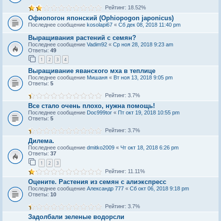
Рейтинг: 18.52%
Офиопогон японский (Ophiopogon japonicus)
Последнее сообщение
kosolapi67
«
Сб дек 08, 2018 11:40 pm
Выращивания растений с семян?
Последнее сообщение
Vadim92
«
Ср ноя 28, 2018 9:23 am
Ответы:
49
1
2
3
4
Выращивание яванского мха в теплице
Последнее сообщение
Мишаня
«
Вт ноя 13, 2018 9:05 pm
Ответы:
5
Рейтинг: 3.7%
Все стало очень плохо, нужна помощь!
Последнее сообщение
Doc999tor
«
Пт окт 19, 2018 10:55 pm
Ответы:
5
Рейтинг: 3.7%
Дилема.
Последнее сообщение
dmitko2009
«
Чт окт 18, 2018 6:26 pm
Ответы:
37
1
2
3
Рейтинг: 11.11%
Оцените. Растения из семян с алиэкспресс
Последнее сообщение
Александр 777
«
Сб окт 06, 2018 9:18 pm
Ответы:
10
Рейтинг: 3.7%
Задолбали зеленые водорсли