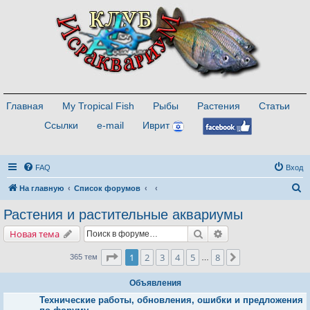
Главная
My Tropical Fish
Рыбы
Растения
Статьи
Ссылки
e-mail
Иврит
FAQ
Вход
П
На главную
Список форумов
о
Растения и растительные аквариумы
и
Поиск
Расширенный поис
Новая тема
с
к
Страница
1
из
8
1
2
3
4
5
8
След.
365 тем
…
Объявления
Технические работы, обновления, ошибки и предложения