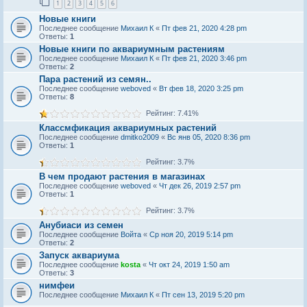
1
2
3
4
5
6
Новые книги
Последнее сообщение
Михаил К
«
Пт фев 21, 2020 4:28 pm
Ответы:
1
Новые книги по аквариумным растениям
Последнее сообщение
Михаил К
«
Пт фев 21, 2020 3:46 pm
Ответы:
2
Пара растений из семян..
Последнее сообщение
weboved
«
Вт фев 18, 2020 3:25 pm
Ответы:
8
Рейтинг: 7.41%
Классмфикация аквариумных растений
Последнее сообщение
dmitko2009
«
Вс янв 05, 2020 8:36 pm
Ответы:
1
Рейтинг: 3.7%
В чем продают растения в магазинах
Последнее сообщение
weboved
«
Чт дек 26, 2019 2:57 pm
Ответы:
1
Рейтинг: 3.7%
Анубиаси из семен
Последнее сообщение
Войта
«
Ср ноя 20, 2019 5:14 pm
Ответы:
2
Запуск аквариума
Последнее сообщение
kosta
«
Чт окт 24, 2019 1:50 am
Ответы:
3
нимфеи
Последнее сообщение
Михаил К
«
Пт сен 13, 2019 5:20 pm