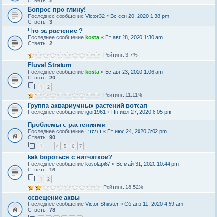
Ответы:
2
Вопрос про глину!
Последнее сообщение
Victor32
«
Вс сен 20, 2020 1:38 pm
Ответы:
3
Что за растение ?
Последнее сообщение
kosta
«
Пт авг 28, 2020 1:30 am
Ответы:
2
Рейтинг: 3.7%
Fluval Stratum
Последнее сообщение
kosta
«
Вс авг 23, 2020 1:06 am
Ответы:
20
1
2
Рейтинг: 11.11%
Группа аквариумных растений вотсап
Последнее сообщение
igor1961
«
Пн июл 27, 2020 8:05 pm
Проблемы с растениями
Последнее сообщение
דמיטרי
«
Пт июл 24, 2020 3:02 pm
Ответы:
90
1
4
5
6
7
…
kak бороться с нитчаткой?
Последнее сообщение
kosolapi67
«
Вс май 31, 2020 10:44 pm
Ответы:
16
1
2
Рейтинг: 18.52%
освещение аквы
Последнее сообщение
Victor Shuster
«
Сб апр 11, 2020 4:59 am
Ответы:
78