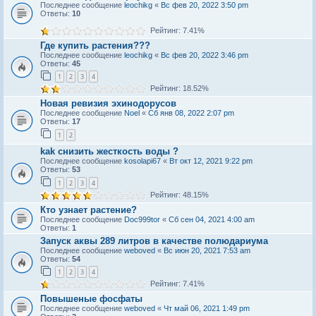
Последнее сообщение
leochikg
«
Вс фев 20, 2022 3:50 pm
Ответы:
10
Рейтинг: 7.41%
Где купить растения???
Последнее сообщение
leochikg
«
Вс фев 20, 2022 3:46 pm
Ответы:
45
1
2
3
4
Рейтинг: 18.52%
Новая ревизия эхинодорусов
Последнее сообщение
Noel
«
Сб янв 08, 2022 2:07 pm
Ответы:
17
1
2
kak снизить жeсткость воды ?
Последнее сообщение
kosolapi67
«
Вт окт 12, 2021 9:22 pm
Ответы:
53
1
2
3
4
Рейтинг: 48.15%
Кто узнает растение?
Последнее сообщение
Doc999tor
«
Сб сен 04, 2021 4:00 am
Ответы:
1
Запуск аквы 289 литров в качестве полюдариума
Последнее сообщение
weboved
«
Вс июн 20, 2021 7:53 am
Ответы:
54
1
2
3
4
Рейтинг: 7.41%
Повышеные фосфаты
Последнее сообщение
weboved
«
Чт май 06, 2021 1:49 pm