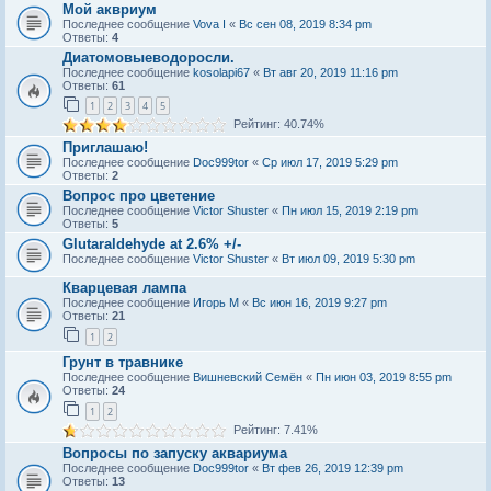
Мой аквриум
Последнее сообщение
Vova I
«
Вс сен 08, 2019 8:34 pm
Ответы:
4
Диатомовыeводоросли.
Последнее сообщение
kosolapi67
«
Вт авг 20, 2019 11:16 pm
Ответы:
61
1
2
3
4
5
Рейтинг: 40.74%
Приглашаю!
Последнее сообщение
Doc999tor
«
Ср июл 17, 2019 5:29 pm
Ответы:
2
Вопрос про цветение
Последнее сообщение
Victor Shuster
«
Пн июл 15, 2019 2:19 pm
Ответы:
5
Glutaraldehyde at 2.6% +/-
Последнее сообщение
Victor Shuster
«
Вт июл 09, 2019 5:30 pm
Кварцевая лампа
Последнее сообщение
Игорь М
«
Вс июн 16, 2019 9:27 pm
Ответы:
21
1
2
Грунт в травнике
Последнее сообщение
Вишневский Семён
«
Пн июн 03, 2019 8:55 pm
Ответы:
24
1
2
Рейтинг: 7.41%
Вопросы по запуску аквариума
Последнее сообщение
Doc999tor
«
Вт фев 26, 2019 12:39 pm
Ответы:
13