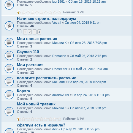
Последнее сообщение
igor1961
«
Сб авг 18, 2018 10:29 am
Ответы:
5
Рейтинг: 3.7%
Начинаю строить палюдариум
Последнее сообщение
Vova I
«
Ср июл 04, 2018 9:11 pm
Ответы:
46
1
2
3
4
Мои новые растения
Последнее сообщение
Михаил К
«
Сб июн 23, 2018 7:38 pm
Ответы:
3
Cayman 110
Последнее сообщение
Romaeric
«
Сб май 26, 2018 2:15 pm
Ответы:
2
Мои растения
Последнее сообщение
Doc999tor
«
Пн май 21, 2018 1:31 am
Ответы:
12
помогите распознать растение
Последнее сообщение
Мишаня
«
Вс апр 29, 2018 10:20 pm
Ответы:
4
Коряга
Последнее сообщение
dmitko2009
«
Вт апр 24, 2018 11:01 pm
Ответы:
9
Мой новый травник
Последнее сообщение
Михаил К
«
Сб апр 07, 2018 6:28 pm
Ответы:
4
Рейтинг: 3.7%
сфагнум есть в израиле?
Последнее сообщение
dvir
«
Ср мар 21, 2018 11:25 pm
Ответы:
10