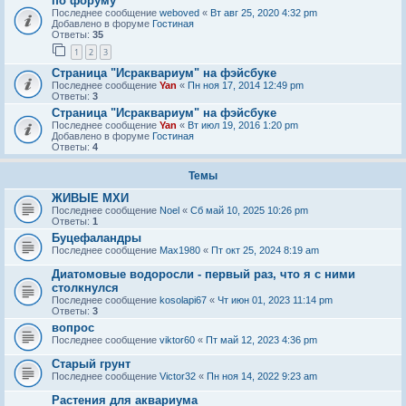
по форуму
Последнее сообщение
weboved
«
Вт авг 25, 2020 4:32 pm
Добавлено в форуме
Гостиная
Ответы:
35
1
2
3
Страница "Исраквариум" на фэйсбуке
Последнее сообщение
Yan
«
Пн ноя 17, 2014 12:49 pm
Ответы:
3
Страница "Исраквариум" на фэйсбуке
Последнее сообщение
Yan
«
Вт июл 19, 2016 1:20 pm
Добавлено в форуме
Гостиная
Ответы:
4
Темы
ЖИВЫЕ МХИ
Последнее сообщение
Noel
«
Сб май 10, 2025 10:26 pm
Ответы:
1
Буцефаландры
Последнее сообщение
Max1980
«
Пт окт 25, 2024 8:19 am
Диатомовые водоросли - первый раз, что я с ними
столкнулся
Последнее сообщение
kosolapi67
«
Чт июн 01, 2023 11:14 pm
Ответы:
3
вопрос
Последнее сообщение
viktor60
«
Пт май 12, 2023 4:36 pm
Старый грунт
Последнее сообщение
Victor32
«
Пн ноя 14, 2022 9:23 am
Растения для аквариума