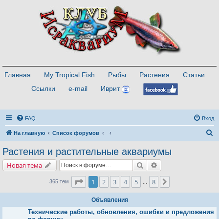
Главная
My Tropical Fish
Рыбы
Растения
Статьи
Ссылки
e-mail
Иврит
FAQ
Вход
П
На главную
Список форумов
о
Растения и растительные аквариумы
и
Поиск
Расширенный поис
Новая тема
с
к
Страница
1
из
8
1
2
3
4
5
8
След.
365 тем
…
Объявления
Технические работы, обновления, ошибки и предложения