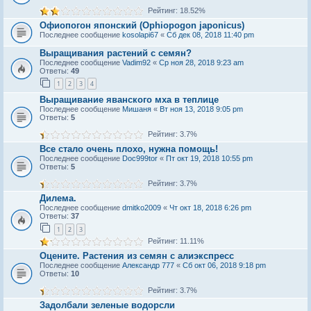
Рейтинг: 18.52%
Офиопогон японский (Ophiopogon japonicus)
Последнее сообщение
kosolapi67
«
Сб дек 08, 2018 11:40 pm
Выращивания растений с семян?
Последнее сообщение
Vadim92
«
Ср ноя 28, 2018 9:23 am
Ответы:
49
1
2
3
4
Выращивание яванского мха в теплице
Последнее сообщение
Мишаня
«
Вт ноя 13, 2018 9:05 pm
Ответы:
5
Рейтинг: 3.7%
Все стало очень плохо, нужна помощь!
Последнее сообщение
Doc999tor
«
Пт окт 19, 2018 10:55 pm
Ответы:
5
Рейтинг: 3.7%
Дилема.
Последнее сообщение
dmitko2009
«
Чт окт 18, 2018 6:26 pm
Ответы:
37
1
2
3
Рейтинг: 11.11%
Оцените. Растения из семян с алиэкспресс
Последнее сообщение
Александр 777
«
Сб окт 06, 2018 9:18 pm
Ответы:
10
Рейтинг: 3.7%
Задолбали зеленые водорсли