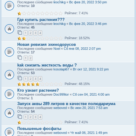
Последнее сообщение
leochikg
«
Вс фев 20, 2022 3:50 pm
Ответы:
10
Рейтинг: 7.41%
Где купить растения???
Последнее сообщение
leochikg
«
Вс фев 20, 2022 3:46 pm
Ответы:
45
1
2
3
4
Рейтинг: 18.52%
Новая ревизия эхинодорусов
Последнее сообщение
Noel
«
Сб янв 08, 2022 2:07 pm
Ответы:
17
1
2
kak снизить жeсткость воды ?
Последнее сообщение
kosolapi67
«
Вт окт 12, 2021 9:22 pm
Ответы:
53
1
2
3
4
Рейтинг: 48.15%
Кто узнает растение?
Последнее сообщение
Doc999tor
«
Сб сен 04, 2021 4:00 am
Ответы:
1
Запуск аквы 289 литров в качестве полюдариума
Последнее сообщение
weboved
«
Вс июн 20, 2021 7:53 am
Ответы:
54
1
2
3
4
Рейтинг: 7.41%
Повышеные фосфаты
Последнее сообщение
weboved
«
Чт май 06, 2021 1:49 pm