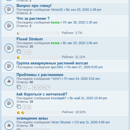
Ответы:
2
Вопрос про глину!
Последнее сообщение
Victor32
«
Вс сен 20, 2020 1:38 pm
Ответы:
3
Что за растение ?
Последнее сообщение
kosta
«
Пт авг 28, 2020 1:30 am
Ответы:
2
Рейтинг: 3.7%
Fluval Stratum
Последнее сообщение
kosta
«
Вс авг 23, 2020 1:06 am
Ответы:
20
1
2
Рейтинг: 11.11%
Группа аквариумных растений вотсап
Последнее сообщение
igor1961
«
Пн июл 27, 2020 8:05 pm
Проблемы с растениями
Последнее сообщение
דמיטרי
«
Пт июл 24, 2020 3:02 pm
Ответы:
90
1
4
5
6
7
…
kak бороться с нитчаткой?
Последнее сообщение
kosolapi67
«
Вс май 31, 2020 10:44 pm
Ответы:
16
1
2
Рейтинг: 18.52%
освещение аквы
Последнее сообщение
Victor Shuster
«
Сб апр 11, 2020 4:59 am
Ответы:
78