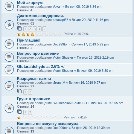
Мой аквриум
Последнее сообщение
Vova I
«
Вс сен 08, 2019 8:34 pm
Ответы:
4
Диатомовыeводоросли.
Последнее сообщение
kosolapi67
«
Вт авг 20, 2019 11:16 pm
Ответы:
61
1
2
3
4
5
Рейтинг: 40.74%
Приглашаю!
Последнее сообщение
Doc999tor
«
Ср июл 17, 2019 5:29 pm
Ответы:
2
Вопрос про цветение
Последнее сообщение
Victor Shuster
«
Пн июл 15, 2019 2:19 pm
Ответы:
5
Glutaraldehyde at 2.6% +/-
Последнее сообщение
Victor Shuster
«
Вт июл 09, 2019 5:30 pm
Кварцевая лампа
Последнее сообщение
Игорь М
«
Вс июн 16, 2019 9:27 pm
Ответы:
21
1
2
Грунт в травнике
Последнее сообщение
Вишневский Семён
«
Пн июн 03, 2019 8:55 pm
Ответы:
24
1
2
Рейтинг: 7.41%
Вопросы по запуску аквариума
Последнее сообщение
Doc999tor
«
Вт фев 26, 2019 12:39 pm
Ответы:
13