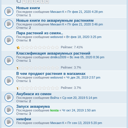
1
2
3
4
5
6
Новые книги
Последнее сообщение
Михаил К
«
Пт фев 21, 2020 4:28 pm
Ответы:
1
Новые книги по аквариумным растениям
Последнее сообщение
Михаил К
«
Пт фев 21, 2020 3:46 pm
Ответы:
2
Пара растений из семян..
Последнее сообщение
weboved
«
Вт фев 18, 2020 3:25 pm
Ответы:
8
Рейтинг: 7.41%
Классмфикация аквариумных растений
Последнее сообщение
dmitko2009
«
Вс янв 05, 2020 8:36 pm
Ответы:
1
Рейтинг: 3.7%
В чем продают растения в магазинах
Последнее сообщение
weboved
«
Чт дек 26, 2019 2:57 pm
Ответы:
1
Рейтинг: 3.7%
Анубиаси из семен
Последнее сообщение
Войта
«
Ср ноя 20, 2019 5:14 pm
Ответы:
2
Запуск аквариума
Последнее сообщение
kosta
«
Чт окт 24, 2019 1:50 am
Ответы:
3
нимфеи
Последнее сообщение
Михаил К
«
Пт сен 13, 2019 5:20 pm