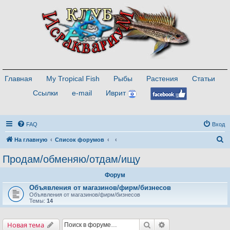
Главная
My Tropical Fish
Рыбы
Растения
Статьи
Ссылки
e-mail
Иврит
FAQ
Вход
П
На главную
Список форумов
о
Продам/обменяю/отдам/ищу
и
Форум
с
Объявления от магазинов/фирм/бизнесов
к
Объявления от магазинов/фирм/бизнесов
Темы:
14
Поиск
Расширенный поис
Новая тема