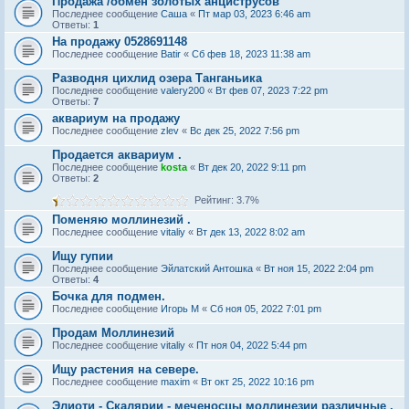
Продажа /обмен золотых анциструсов
Последнее сообщение
Саша
«
Пт мар 03, 2023 6:46 am
Ответы:
1
На продажу 0528691148
Последнее сообщение
Batir
«
Сб фев 18, 2023 11:38 am
Разводня цихлид озера Танганьика
Последнее сообщение
valery200
«
Вт фев 07, 2023 7:22 pm
Ответы:
7
аквариум на продажу
Последнее сообщение
zlev
«
Вс дек 25, 2022 7:56 pm
Продается аквариум .
Последнее сообщение
kosta
«
Вт дек 20, 2022 9:11 pm
Ответы:
2
Рейтинг: 3.7%
Поменяю моллинезий .
Последнее сообщение
vitaliy
«
Вт дек 13, 2022 8:02 am
Ищу гупии
Последнее сообщение
Эйлатский Антошка
«
Вт ноя 15, 2022 2:04 pm
Ответы:
4
Бочка для подмен.
Последнее сообщение
Игорь М
«
Сб ноя 05, 2022 7:01 pm
Продам Моллинезий
Последнее сообщение
vitaliy
«
Пт ноя 04, 2022 5:44 pm
Ищу растения на севере.
Последнее сообщение
maxim
«
Вт окт 25, 2022 10:16 pm
Элиоти - Скалярии - меченосцы моллинезии различные ,