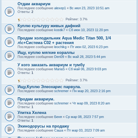
Отдам аквариум
Последнее сообщение
alexep1
«
Вс июл 23, 2023 10:51 am
Ответы:
2
Рейтинг: 3.7%
Куплю культуру живых дафний
Последнее сообщение
kostik7
«
Сб июн 10, 2023 11:20 pm
Продам холодильник Aqua Medic Titan 500, 1/4
л\с+Система С02 + растения
Последнее сообщение
leochikg
«
Пт июн 02, 2023 6:23 pm
Ищу, куплю мягкие кораллы
Последнее сообщение
Den09
«
Вс май 28, 2023 5:44 pm
У кого заказать аквариум и тумбу
Последнее сообщение
MariaS
«
Сб май 06, 2023 9:03 pm
Ответы:
1
Рейтинг: 3.7%
Ищу,Куплю Элеохарис парвула.
Последнее сообщение
schremer
«
Пн мар 20, 2023 2:16 pm
Продам аквариум.
Последнее сообщение
schremer
«
Чт мар 09, 2023 8:20 am
Ответы:
1
Улитка Хелена
Последнее сообщение
Беня
«
Ср мар 08, 2023 7:57 pm
Ответы:
1
Эхинодорусы на продажу
Последнее сообщение
Саша
«
Пт мар 03, 2023 7:09 am