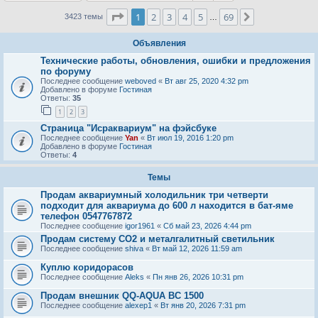
Страница
1
из
69
1
2
3
4
5
69
След.
3423 темы
…
Объявления
Технические работы, обновления, ошибки и предложения
по форуму
Последнее сообщение
weboved
«
Вт авг 25, 2020 4:32 pm
Добавлено в форуме
Гостиная
Ответы:
35
1
2
3
Страница "Исраквариум" на фэйсбуке
Последнее сообщение
Yan
«
Вт июл 19, 2016 1:20 pm
Добавлено в форуме
Гостиная
Ответы:
4
Темы
Продам аквариумный холодильник три четверти
подходит для аквариума до 600 л находится в бат-яме
телефон 0547767872
Последнее сообщение
igor1961
«
Сб май 23, 2026 4:44 pm
Продам систему СО2 и металгалитный светильник
Последнее сообщение
shiva
«
Вт май 12, 2026 11:59 am
Куплю коридорасов
Последнее сообщение
Aleks
«
Пн янв 26, 2026 10:31 pm
Продам внешник QQ-AQUA BC 1500
Последнее сообщение
alexep1
«
Вт янв 20, 2026 7:31 pm