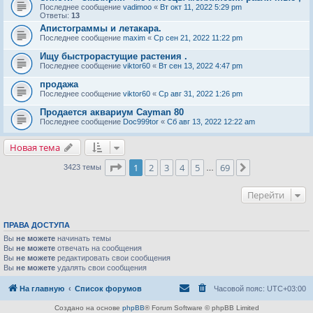
Последнее сообщение
vadimoo
«
Вт окт 11, 2022 5:29 pm
Ответы:
13
Апистограммы и летакара.
Последнее сообщение
maxim
«
Ср сен 21, 2022 11:22 pm
Ищу быстрорастущие растения .
Последнее сообщение
viktor60
«
Вт сен 13, 2022 4:47 pm
продажа
Последнее сообщение
viktor60
«
Ср авг 31, 2022 1:26 pm
Продается аквариум Cayman 80
Последнее сообщение
Doc999tor
«
Сб авг 13, 2022 12:22 am
Новая тема
Страница
1
из
69
1
2
3
4
5
69
След.
3423 темы
…
Перейти
ПРАВА ДОСТУПА
Вы
не можете
начинать темы
Вы
не можете
отвечать на сообщения
Вы
не можете
редактировать свои сообщения
Вы
не можете
удалять свои сообщения
На главную
Список форумов
Часовой пояс:
UTC+03:00
Создано на основе
phpBB
® Forum Software © phpBB Limited