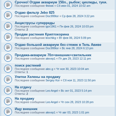
Срочно! Отдам аквариум 150л., рыбок; цихлиды, туки.
Последнее сообщение
Финик
«
Сб июн 01, 2024 10:02 am
Отдаю фильтр Jebo 825
Последнее сообщение
Doc999tor
«
Ср фев 28, 2024 3:22 pm
Анциструсы суперреды
Последнее сообщение
igor1961
«
Пн фев 26, 2024 10:03 pm
Ответы:
2
Продам растения Криптокорина
Последнее сообщение
leochikg
«
Вт фев 06, 2024 5:09 pm
Отдаю большой аквариум без стяжек в Тель Авиве
Последнее сообщение
Doc999tor
«
Вс янв 28, 2024 6:13 pm
Продажа-аквариум 70л+внешник+светильник
Последнее сообщение
alexep1
«
Пт дек 29, 2023 12:11 pm
поиск растений
Последнее сообщение
alex.g
«
Чт ноя 30, 2023 10:04 am
Ответы:
1
Улитки Хелены на продажу
Последнее сообщение
Sergey Kor
«
Сб ноя 11, 2023 11:50 pm
На отдачу
Последнее сообщение
Leo Angel
«
Вс окт 01, 2023 5:14 pm
Ответы:
2
На продажу
Последнее сообщение
Leo Angel
«
Чт сен 28, 2023 10:28 pm
Ищу внешник
Последнее сообщение
alexep1
«
Чт авг 03, 2023 1:01 pm