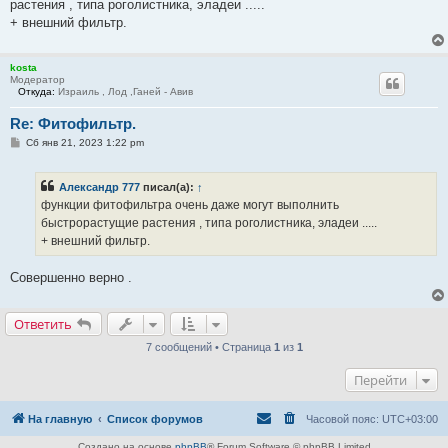
растения , типа роголистника, эладеи .....
щ
е
+ внешний фильтр.
н
и
е
kosta
Модератор
Откуда:
Израиль , Лод ,Ганей - Авив
Re: Фитофильтр.
С
Сб янв 21, 2023 1:22 pm
о
о
б
Александр 777
писал(а):
↑
щ
е
функции фитофильтра очень даже могут выполнить
н
быстрорастущие растения , типа роголистника, эладеи .....
и
е
+ внешний фильтр.
Совершенно верно .
Ответить
7 сообщений • Страница
1
из
1
Перейти
На главную
Список форумов
Часовой пояс:
UTC+03:00
Создано на основе
phpBB
® Forum Software © phpBB Limited