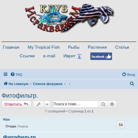
Главная
My Tropical Fish
Рыбы
Растения
Статьи
Ссылки
e-mail
Иврит
FAQ
Вход
П
На главную
Список форумов
о
Фитофильтр.
и
Поиск
Расширенн
Ответить
с
7 сообщений • Страница
1
из
1
к
Юра
Откуда:
Ашдод
Фитофильтр.