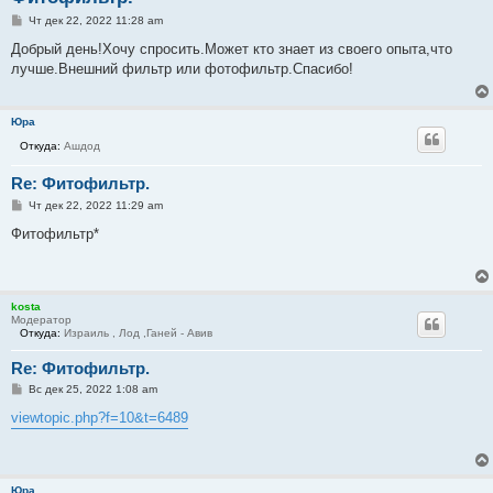
С
Чт дек 22, 2022 11:28 am
о
о
Добрый день!Хочу спросить.Может кто знает из своего опыта,что
б
лучше.Внешний фильтр или фотофильтр.Спасибо!
щ
е
н
и
Юра
е
Откуда:
Ашдод
Re: Фитофильтр.
С
Чт дек 22, 2022 11:29 am
о
о
Фитофильтр*
б
щ
е
н
и
kosta
е
Модератор
Откуда:
Израиль , Лод ,Ганей - Авив
Re: Фитофильтр.
С
Вс дек 25, 2022 1:08 am
о
о
viewtopic.php?f=10&t=6489
б
щ
е
н
и
Юра