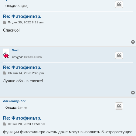
е
Откуда:
Ашдод
Re: Фитофильтр.
С
Пт дек 30, 2022 8:31 am
о
о
Спасибо!
б
щ
е
н
и
Noel
е
Откуда:
Петах-Тиква
Re: Фитофильтр.
С
Сб янв 14, 2023 2:45 pm
о
о
Лучше оба - в связке!
б
щ
е
н
и
Александр 777
е
Откуда:
бат-ям
Re: Фитофильтр.
С
Пт янв 20, 2023 11:59 pm
о
о
функции фитофильтра очень даже могут выполнить быстрорастущие
б