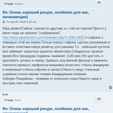
Откуда:
Ашдод
Re: Очень хороший ресурс, особенно для нас,
начинающих)
С
Пт янв 26, 2018 6:30 am
о
о
Юра,привет!Сейчас совсем по другому и с той же помпой.Просто у
б
меня тогда не хватило "соображалки".
щ
е
http://www.aquariymist.com/viewtopic.php?f=32&t=6652
и сифоню с
н
помошью этой же помпы.Только корпус сифона сделал разъёмным и
и
е
вставил пластмассовую решётку для раковин.Т.к . небльшой кусочек
мха забивает зашитную решетку импеллера.Специально засекал
время.Вся процедура подмены занимает 1ч20 мин.Это достать и
проложить шланги и помпу, промыть внутренний фильтр и заменить
синтипон,промыть префильтр внешника,почистить стёкла аквариума
и покровные стёкла,сифонка и залив.Стёкла я чищу стальным
скребком,только меняю лезвия.Аквариумные-лезвием
Solingen.Покровные - лезвием от японского ножа.Намого чише и
быстрее,чем лимонкой.
Ю.В.
Откуда:
Киев
Re: Очень хороший ресурс, особенно для нас,