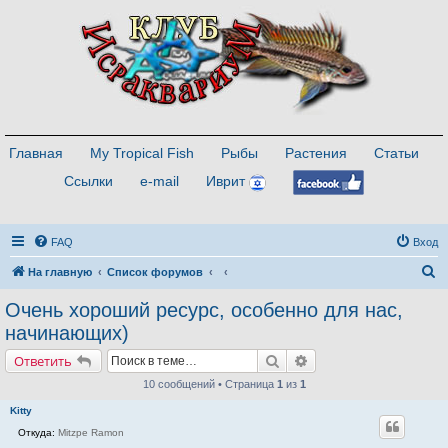
Главная
My Tropical Fish
Рыбы
Растения
Статьи
Ссылки
e-mail
Иврит
FAQ
Вход
П
На главную
Список форумов
о
Очень хороший ресурс, особенно для нас,
и
начинающих)
с
Поиск
Расширенный поиск
Ответить
к
10 сообщений • Страница
1
из
1
Kitty
Откуда:
Mitzpe Ramon