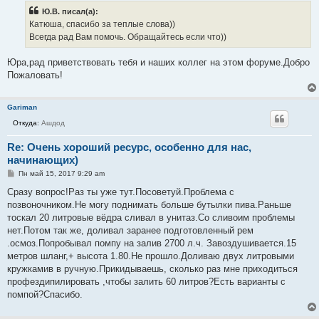
б
Ю.В. писал(а):
щ
е
Катюша, спасибо за теплые слова))
н
Всегда рад Вам помочь. Обращайтесь если что))
и
е
Юра,рад приветствовать тебя и наших коллег на этом форуме.Добро
Пожаловать!
Gariman
Откуда:
Ашдод
Re: Очень хороший ресурс, особенно для нас,
начинающих)
С
Пн май 15, 2017 9:29 am
о
о
Сразу вопрос!Раз ты уже тут.Посоветуй.Проблема с
б
позвоночником.Не могу поднимать больше бутылки пива.Раньше
щ
е
тоскал 20 литровые вёдра сливал в унитаз.Со сливоим проблемы
н
нет.Потом так же, доливал заранее подготовленный рем
и
е
.осмоз.Попробывал помпу на залив 2700 л.ч. Завоздушивается.15
метров шланг,+ высота 1.80.Не прошло.Доливаю двух литровыми
кружкамив в ручную.Прикидываешь, сколько раз мне приходиться
профездипилировать ,чтобы залить 60 литров?Есть варианты с
помпой?Спасибо.