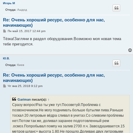
Игорь М
Откуда:
Ашдод
Re: Очень хороший ресурс, особенно для нас,
начинающих)
С
Пн май 15, 2017 12:44 pm
о
о
Тёзка!Загляни в раздел оборудования.Возможно моя новая тема
б
тебе пригодится.
щ
е
н
и
Ю.В.
е
Откуда:
Киев
Re: Очень хороший ресурс, особенно для нас,
начинающих)
С
Чт янв 25, 2018 9:12 pm
о
о
б
Gariman
писал(а):
↑
щ
е
Сразу вопрос!Раз ты уже тут.Посоветуй.Проблема с
н
позвоночником.Не могу поднимать больше бутылки пива.Раньше
и
е
тоскал 20 литровые вёдра сливал в унитаз.Со сливоим проблемы
нет.Потом так же, доливал заранее подготовленный рем
.осмоз.Попробывал помпу на залив 2700 л.ч. Завоздушивается.15
метров шланг,+ высота 1.80.Не прошло.Доливаю двух литровыми