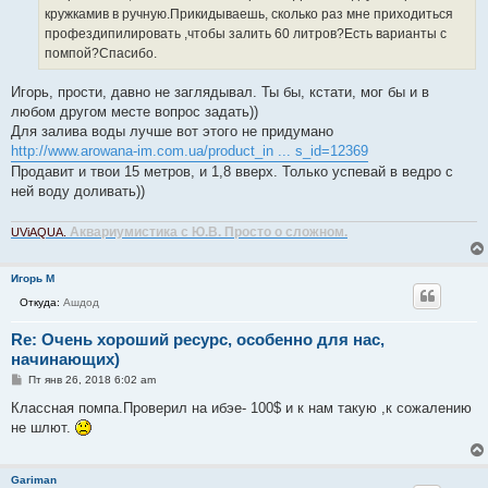
кружкамив в ручную.Прикидываешь, сколько раз мне приходиться
профездипилировать ,чтобы залить 60 литров?Есть варианты с
помпой?Спасибо.
Игорь, прости, давно не заглядывал. Ты бы, кстати, мог бы и в
любом другом месте вопрос задать))
Для залива воды лучше вот этого не придумано
http://www.arowana-im.com.ua/product_in ... s_id=12369
Продавит и твои 15 метров, и 1,8 вверх. Только успевай в ведро с
ней воду доливать))
Аквариумистика с Ю.В. Просто о сложном.
UViAQUA.
Игорь М
Откуда:
Ашдод
Re: Очень хороший ресурс, особенно для нас,
начинающих)
С
Пт янв 26, 2018 6:02 am
о
о
Классная помпа.Проверил на ибэе- 100$ и к нам такую ,к сожалению
б
не шлют.
щ
е
н
и
Gariman
е