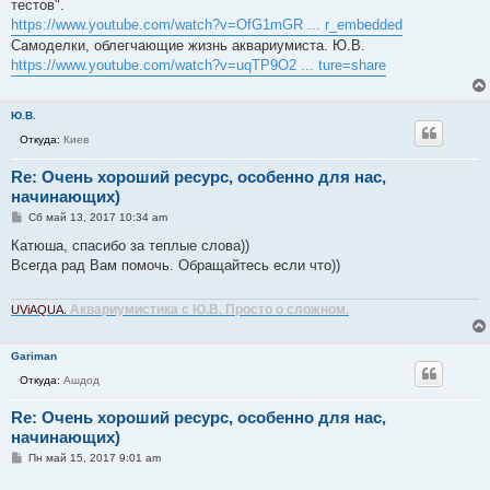
е
тестов".
н
https://www.youtube.com/watch?v=OfG1mGR ... r_embedded
и
е
Самоделки, облегчающие жизнь аквариумиста. Ю.В.
https://www.youtube.com/watch?v=uqTP9O2 ... ture=share
Ю.В.
Откуда:
Киев
Re: Очень хороший ресурс, особенно для нас,
начинающих)
С
Сб май 13, 2017 10:34 am
о
о
Катюша, спасибо за теплые слова))
б
Всегда рад Вам помочь. Обращайтесь если что))
щ
е
н
Аквариумистика с Ю.В. Просто о сложном.
и
UViAQUA.
е
Gariman
Откуда:
Ашдод
Re: Очень хороший ресурс, особенно для нас,
начинающих)
С
Пн май 15, 2017 9:01 am
о
о