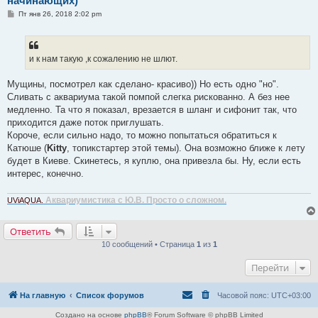
начинающих)
С
Пт янв 26, 2018 2:02 pm
о
о
б
щ
е
и к нам такую ,к сожалению не шлют.
н
и
е
Мущины, посмотрел как сделано- красиво)) Но есть одно "но".
Сливать с аквариума такой помпой слегка рискованно. А без нее
медленно. Та что я показал, врезается в шланг и сифонит так, что
приходится даже поток приглушать.
Короче, если сильно надо, то можно попытаться обратиться к
Катюше (
Kitty
, топикстартер этой темы). Она возможно ближе к лету
будет в Киеве. Скинетесь, я куплю, она привезла бы. Ну, если есть
интерес, конечно.
Аквариумистика с Ю.В. Просто о сложном.
UViAQUA.
Ответить
10 сообщений • Страница
1
из
1
Перейти
На главную
Список форумов
Часовой пояс:
UTC+03:00
Создано на основе
phpBB
® Forum Software © phpBB Limited