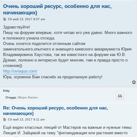
Очень хороший ресурс, особенно для нас,
начинающих)
С
Сб май 13, 2017 8:57 am
о
о
Здравствуйте!
б
Пишу на форуме впервые, хотя читаю его уже давно. Много важного
щ
е
и полезного узнала отсюда.
н
Очень хочется поделится отличным сайтом
и
е
замечательного,опытного и знающего киевского аквариумиста Юрия
Владимировича Хаустова, так же известного на форуме как Ю.В.
Думаю, полезно и интересно будет многим, там и правда просто о
сложном))
http://uviaqua.com/
Юра, огромное Вам спасибо за проделанную работу!
Kitty
Откуда:
Mitzpe Ramon
Re: Очень хороший ресурс, особенно для нас,
начинающих)
С
Сб май 13, 2017 9:11 am
о
о
Ещё видео классных лекций от Мастеров на важные и нужные темы:
б
Лекция И. Зайцевой на тему "фитоиндикация или растения вместо
щ