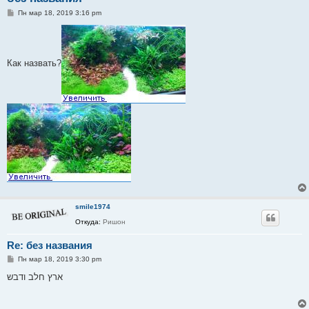
С
Пн мар 18, 2019 3:16 pm
о
о
б
щ
е
Как назвать?
н
и
е
smile1974
Откуда:
Ришон
Re: без названия
С
Пн мар 18, 2019 3:30 pm
о
о
ארץ חלב ודבש
б
щ
е
н