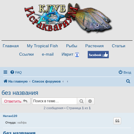
Главная
My Tropical Fish
Рыбы
Растения
Статьи
Ссылки
e-mail
Иврит
FAQ
Вход
П
На главную
Список форумов
о
без названия
и
Поиск
Расширенный поиск
Ответить
с
2 сообщения • Страница
1
из
1
к
Натан120
Откуда:
хайфа
без названия