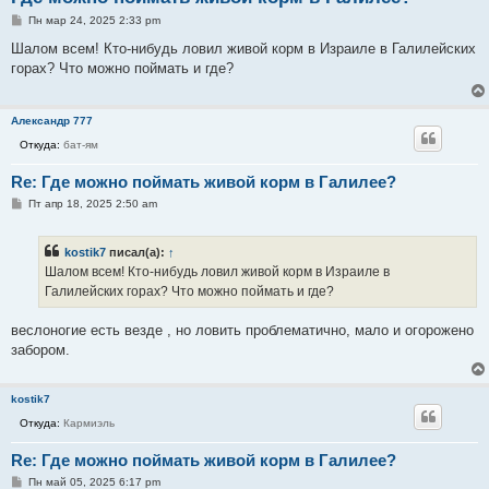
С
Пн мар 24, 2025 2:33 pm
о
о
Шалом всем! Кто-нибудь ловил живой корм в Израиле в Галилейских
б
горах? Что можно поймать и где?
щ
е
н
и
Александр 777
е
Откуда:
бат-ям
Re: Где можно поймать живой корм в Галилее?
С
Пт апр 18, 2025 2:50 am
о
о
б
kostik7
писал(а):
↑
щ
е
Шалом всем! Кто-нибудь ловил живой корм в Израиле в
н
Галилейских горах? Что можно поймать и где?
и
е
веслоногие есть везде , но ловить проблематично, мало и огорожено
забором.
kostik7
Откуда:
Кармиэль
Re: Где можно поймать живой корм в Галилее?
С
Пн май 05, 2025 6:17 pm