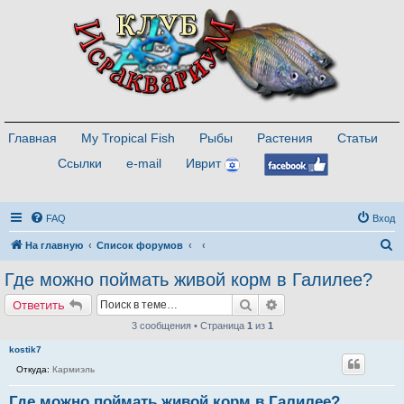
Главная
My Tropical Fish
Рыбы
Растения
Статьи
Ссылки
e-mail
Иврит
FAQ
Вход
П
На главную
Список форумов
о
Где можно поймать живой корм в Галилее?
и
Поиск
Расширенный поиск
Ответить
с
3 сообщения • Страница
1
из
1
к
kostik7
Откуда:
Кармиэль
Где можно поймать живой корм в Галилее?