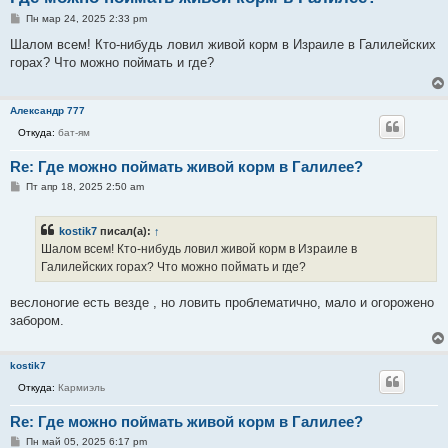
С
Пн мар 24, 2025 2:33 pm
о
о
Шалом всем! Кто-нибудь ловил живой корм в Израиле в Галилейских
б
горах? Что можно поймать и где?
щ
е
н
и
Александр 777
е
Откуда:
бат-ям
Re: Где можно поймать живой корм в Галилее?
С
Пт апр 18, 2025 2:50 am
о
о
б
kostik7
писал(а):
↑
щ
е
Шалом всем! Кто-нибудь ловил живой корм в Израиле в
н
Галилейских горах? Что можно поймать и где?
и
е
веслоногие есть везде , но ловить проблематично, мало и огорожено
забором.
kostik7
Откуда:
Кармиэль
Re: Где можно поймать живой корм в Галилее?
С
Пн май 05, 2025 6:17 pm