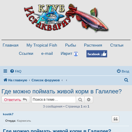
Главная
My Tropical Fish
Рыбы
Растения
Статьи
Ссылки
e-mail
Иврит
FAQ
Вход
П
На главную
Список форумов
о
Где можно поймать живой корм в Галилее?
и
Поиск
Расширенный поиск
Ответить
с
3 сообщения • Страница
1
из
1
к
kostik7
Откуда:
Кармиэль
Где можно поймать живой корм в Галилее?