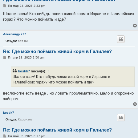
С
Пн мар 24, 2025 2:33 pm
о
о
Шалом всем! Кто-нибудь ловил живой корм в Израиле в Галилейских
б
горах? Что можно поймать и где?
щ
е
н
и
Александр 777
е
Откуда:
бат-ям
Re: Где можно поймать живой корм в Галилее?
С
Пт апр 18, 2025 2:50 am
о
о
б
kostik7
писал(а):
↑
щ
е
Шалом всем! Кто-нибудь ловил живой корм в Израиле в
н
Галилейских горах? Что можно поймать и где?
и
е
веслоногие есть везде , но ловить проблематично, мало и огорожено
забором.
kostik7
Откуда:
Кармиэль
Re: Где можно поймать живой корм в Галилее?
С
Пн май 05, 2025 6:17 pm