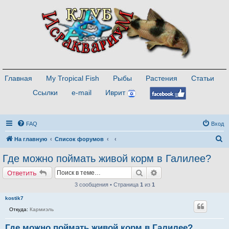
Главная
My Tropical Fish
Рыбы
Растения
Статьи
Ссылки
e-mail
Иврит
FAQ
Вход
П
На главную
Список форумов
о
Где можно поймать живой корм в Галилее?
и
Поиск
Расширенный поиск
Ответить
с
3 сообщения • Страница
1
из
1
к
kostik7
Откуда:
Кармиэль
Где можно поймать живой корм в Галилее?