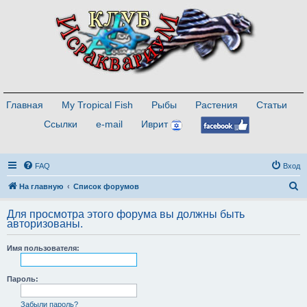
Главная
My Tropical Fish
Рыбы
Растения
Статьи
Ссылки
e-mail
Иврит
FAQ
Вход
П
На главную
Список форумов
о
Для просмотра этого форума вы должны быть
и
авторизованы.
с
Имя пользователя:
к
Пароль:
Забыли пароль?