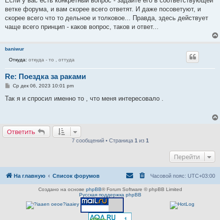
Если у вас есть конкретный вопрос - задайте его в соответствующей
щ
е
ветке форума, и вам скорее всего ответят. И даже посоветуют, и
н
скорее всего что то дельное и толковое... Правда, здесь действует
и
е
чаще всего принцип - каков вопрос, таков и ответ...
baniwur
Откуда:
откуда - то , оттуда
Re: Поездка за раками
С
Ср дек 06, 2023 10:01 pm
о
о
Так я и спросил именно то , что меня интересовало .
б
щ
е
н
и
Ответить
е
7 сообщений • Страница
1
из
1
Перейти
На главную
Список форумов
Часовой пояс:
UTC+03:00
Создано на основе
phpBB
® Forum Software © phpBB Limited
Русская поддержка phpBB