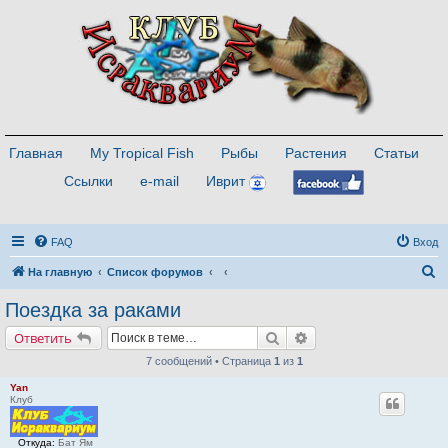
Главная
My Tropical Fish
Рыбы
Растения
Статьи
Ссылки
e-mail
Иврит
FAQ
Вход
П
На главную
Список форумов
о
Поездка за раками
и
Поиск
Расширенный поиск
Ответить
с
7 сообщений • Страница
1
из
1
к
Yan
Клуб
Откуда:
Бат Ям