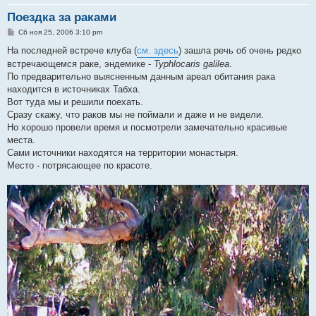
Поездка за раками
С
Сб ноя 25, 2006 3:10 pm
о
о
На последней встрече клуба (
см. здесь
) зашла речь об очень редко
б
встречающемся раке, эндемике -
Typhlocaris galilea
.
щ
е
По предварительно выясненным данным ареал обитания рака
н
находится в источниках Табха.
и
е
Вот туда мы и решили поехать.
Сразу скажу, что раков мы не поймали и даже и не видели.
Но хорошо провели время и посмотрели замечательно красивые
места.
Сами источники находятся на территории монастыря.
Место - потрясающее по красоте.