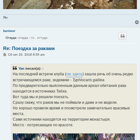
Ян
baniwur
Откуда:
откуда - то , оттуда
Re: Поездка за раками
С
Сб окт 20, 2018 8:55 am
о
о
б
Yan
писал(а):
↑
щ
е
На последней встрече клуба (
см. здесь
) зашла речь об очень редко
н
встречающемся раке, эндемике -
Typhlocaris galilea
.
и
е
По предварительно выясненным данным ареал обитания рака
находится в источниках Табха.
Вот туда мы и решили поехать.
Сразу скажу, что раков мы не поймали и даже и не видели.
Но хорошо провели время и посмотрели замечательно красивые
места.
Сами источники находятся на территории монастыря.
Место - потрясающее по красоте.