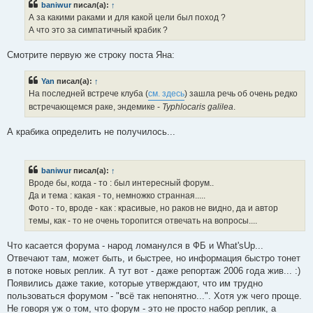
baniwur
писал(а):
↑
щ
е
А за какими раками и для какой цели был поход ?
н
А что это за симпатичный крабик ?
и
е
Смотрите первую же строку поста Яна:
Yan
писал(а):
↑
На последней встрече клуба (
см. здесь
) зашла речь об очень редко
встречающемся раке, эндемике -
Typhlocaris galilea
.
А крабика определить не получилось...
baniwur
писал(а):
↑
Вроде бы, когда - то : был интересный форум..
Да и тема : какая - то, немножко странная.....
Фото - то, вроде - как : красивые, но раков не видно, да и автор
темы, как - то не очень торопится отвечать на вопросы....
Что касается форума - народ ломанулся в ФБ и What'sUp...
Отвечают там, может быть, и быстрее, но информация быстро тонет
в потоке новых реплик. А тут вот - даже репортаж 2006 года жив... :)
Появились даже такие, которые утверждают, что им трудно
пользоваться форумом - "всё так непонятно...". Хотя уж чего проще.
Не говоря уж о том, что форум - это не просто набор реплик, а