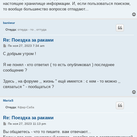
настоящее хранилище информации. И, если пользоваться поиском,
то вообще большинство вопросов отпадают...
baniwur
Откуда:
откуда - то , оттуда
Re: Поездка за раками
С
Пн ноя 27, 2023 7:34 am
о
о
С добрым утром !
б
щ
е
Я не понял - кто ответил ( то есть опубликовал ) последнее
н
сообщение ?
и
е
Здесь , на форуме ,, жизнь " ещё имеется : с кем - то можно ,,
связаться " - пообщаться ?
MariaS
Откуда:
Кфар-Саба
Re: Поездка за раками
С
Пн ноя 27, 2023 11:13 pm
о
о
Вы общаетесь - что то пишите. вам отвечают...
б