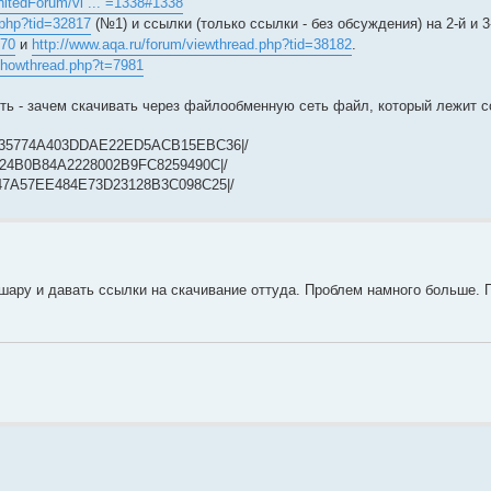
nitedForum/vi ... =1338#1338
.php?tid=32817
(№1) и ссылки (только ссылки - без обсуждения) на 2-й и 
470
и
http://www.aqa.ru/forum/viewthread.php?tid=38182
.
/showthread.php?t=7981
ять - зачем скачивать через файлообменную сеть файл, который лежит 
|0FDA35774A403DDAE22ED5ACB15EBC36|/
864C24B0B84A2228002B9FC8259490C|/
0D6147A57EE484E73D23128B3C098C25|/
шару и давать ссылки на скачивание оттуда. Проблем намного больше.