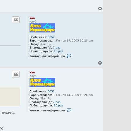
l
e
В
x
е
р
Yan
н
Клуб
у
т
ь
с
Сообщения:
6652
Зарегистрирован:
Пн ноя 14, 2005 10:26 pm
я
Откуда:
Бат Ям
к
Благодарил (а):
7 раз
н
Поблагодарили:
15 раз
а
К
Контактная информация:
ч
о
а
н
В
т
л
е
а
у
р
к
Yan
н
т
Клуб
у
н
а
т
я
ь
и
с
Сообщения:
6652
н
Зарегистрирован:
Пн ноя 14, 2005 10:26 pm
я
ф
Откуда:
Бат Ям
к
о
Благодарил (а):
7 раз
н
р
Поблагодарили:
15 раз
м
а
К
Контактная информация:
а
ч
- тишина.
о
ц
а
н
и
т
л
я
а
у
п
к
го
о
т