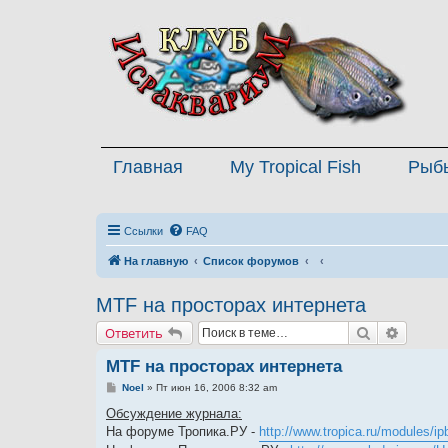
Главная
My Tropical Fish
Рыб
Ссылки
FAQ
На главную
Список форумов
MTF на просторах интернета
Поиск
Расшир
Ответить
MTF на просторах интернета
С
Noel
»
Пт июн 16, 2006 8:32 am
о
о
Обсуждение журнала:
б
На форуме Тропика.РУ -
http://www.tropica.ru/modules/ipb
щ
е