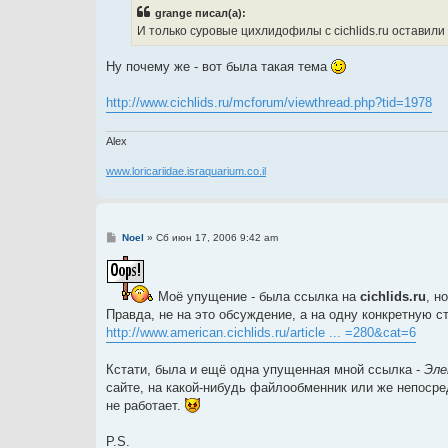
б
grange писал(а):
щ
е
И только суровые цихлидофилы с cichlids.ru оставили
н
и
е
Ну почему же - вот была такая тема
http://www.cichlids.ru/mcforum/viewthread.php?tid=1978
Alex
www.loricariidae.israquarium.co.il
С
Noel
»
Сб июн 17, 2006 9:42 am
о
о
б
щ
Моё упущение - была ссылка на
cichlids.ru
, н
е
н
Правда, не на это обсуждение, а на одну конкретную с
и
http://www.american.cichlids.ru/article ... =280&cat=6
е
Кстати, была и ещё одна упущенная мной ссылка -
Эле
сайте, на какой-нибудь файлообменник или же непосред
не работает.
P.S.