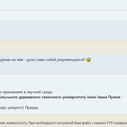
уждение на нём - дело само собой разумеющееся!!
ли признанием в научной среде:
ільського державного технічного університету імені Івана Пулюя
-
надо увидеть!) Правда,
режі університету. При необхідності потрібний Вам файл з нашого FTP-сервер