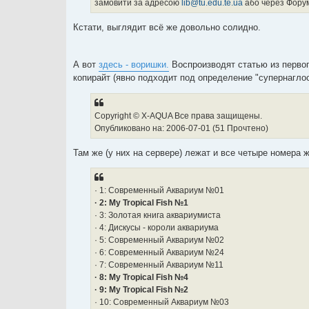
замовити за адресою
lib@tu.edu.te.ua
або через Форум
Кстати, выглядит всё же довольно солидно.
А вот
здесь - воришки.
Воспроизводят статью из первого
копирайт (явно подходит под определение "супернагло
Copyright © X-AQUA Все права защищены.
Опубликовано на: 2006-07-01 (51 Прочтено)
Там же (у них на сервере) лежат и все четыре номера 
· 1: Современный Аквариум №01
· 2: My Tropical Fish №1
· 3: Золотая книга аквариумиста
· 4: Дискусы - короли аквариума
· 5: Современный Аквариум №02
· 6: Современный Аквариум №24
· 7: Современный Аквариум №11
· 8: My Tropical Fish №4
· 9: My Tropical Fish №2
· 10: Современный Аквариум №03