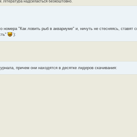
. Література надсилається безкоштовно.
 номера "Как ловить рыб в аквариуме" и, ничуть не стесняясь, ставят с
сть"
):
журнала, причем они находятся в десятке лидеров скачивания: