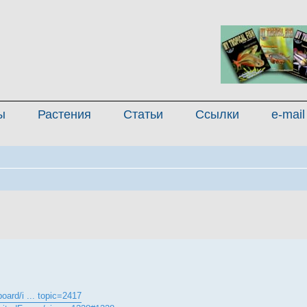
ы
Растения
Статьи
Ссылки
e-mail
енный поиск
oard/i ... topic=2417