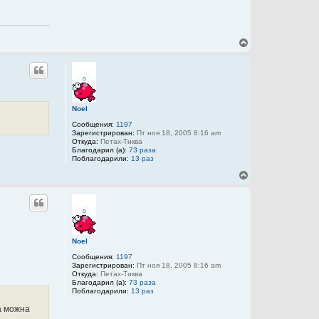
л
н
ь
а
з
я
о
и
в
н
В
а
ф
е
т
о
р
е
р
л
н
м
я
у
а
Y
т
ц
a
и
ь
n
я
Noel
с
п
я
Сообщения:
1197
о
к
Зарегистрирован:
Пт ноя 18, 2005 8:16 am
л
н
Откуда:
Петах-Тиква
ь
Благодарил (а):
73 раза
а
з
Поблагодарили:
13 раз
о
ч
в
а
В
а
л
е
т
у
р
е
л
н
я
у
Y
т
a
ь
n
Noel
с
я
Сообщения:
1197
к
Зарегистрирован:
Пт ноя 18, 2005 8:16 am
н
Откуда:
Петах-Тиква
Благодарил (а):
73 раза
а
Поблагодарили:
13 раз
ч
а
а можна
л