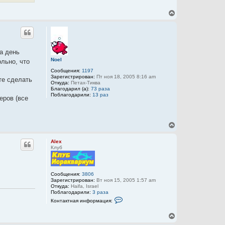
В
е
р
н
у
т
на день
ь
Noel
льно, что
с
я
Сообщения:
1197
к
Зарегистрирован:
Пт ноя 18, 2005 8:16 am
те сделать
н
Откуда:
Петах-Тиква
Благодарил (а):
73 раза
а
Поблагодарили:
13 раз
ч
еров (все
а
л
у
В
е
р
Alex
н
Клуб
у
т
ь
с
Сообщения:
3806
Зарегистрирован:
Вт ноя 15, 2005 1:57 am
я
Откуда:
Haifa, Israel
к
Поблагодарили:
3 раза
н
К
Контактная информация:
а
о
ч
н
В
а
т
а
е
л