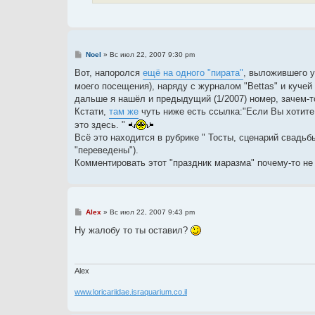
С
Noel
»
Вс июл 22, 2007 9:30 pm
о
о
Вот, напоролся
ещё на одного "пирата"
, выложившего у
б
моего посещения), наряду с журналом "Bettas" и куче
щ
е
дальше я нашёл и предыдущий (1/2007) номер, зачем-т
н
Кстати,
там же
чуть ниже есть ссылка:"Если Вы хотите
и
е
это здесь. "
Всё это находится в рубрике " Тосты, сценарий свадьб
"переведены").
Комментировать этот "праздник маразма" почему-то не 
С
Alex
»
Вс июл 22, 2007 9:43 pm
о
о
Ну жалобу то ты оставил?
б
щ
е
н
и
Alex
е
www.loricariidae.israquarium.co.il