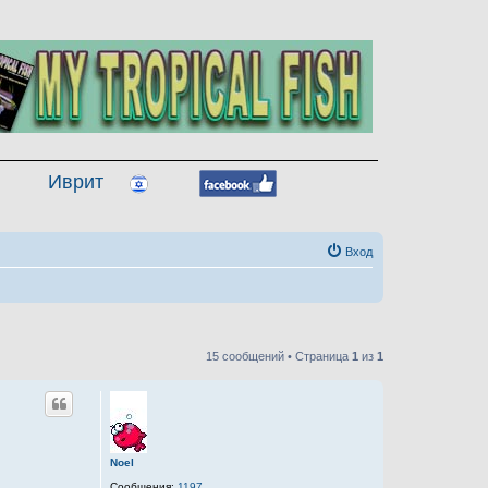
Иврит
Вход
15 сообщений • Страница
1
из
1
Noel
Сообщения:
1197