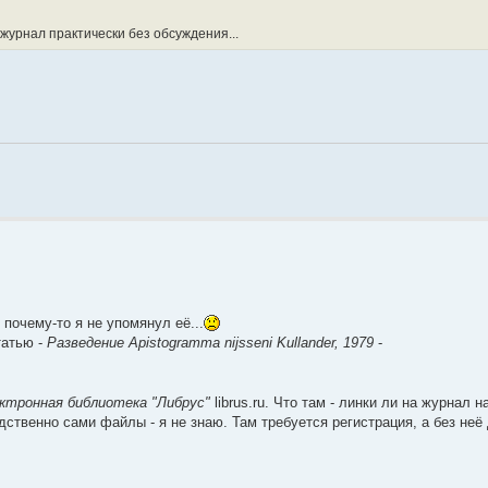
 журнал практически без обсуждения...
о почему-то я не упомянул её...
татью -
Разведение Apistogramma nijsseni Kullander, 1979
-
ктронная библиотека "Либрус"
librus.ru. Что там - линки ли на журнал 
ственно сами файлы - я не знаю. Там требуется регистрация, а без неё