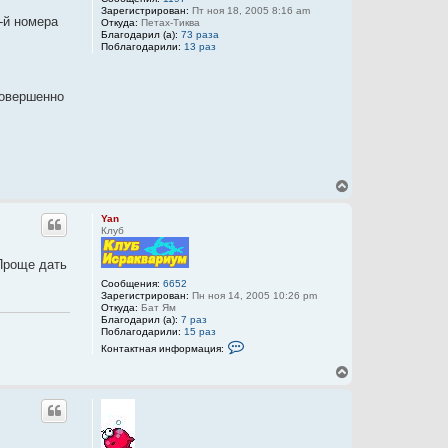
Зарегистрирован:
Пт ноя 18, 2005 8:16 am
3-й номера
Откуда:
Петах-Тиква
Благодарил (а):
73 раза
Поблагодарили:
13 раз
совершенно
В
е
р
Yan
н
Клуб
у
т
 Проще дать
ь
с
Сообщения:
6652
Зарегистрирован:
Пн ноя 14, 2005 10:26 pm
я
Откуда:
Бат Ям
к
Благодарил (а):
7 раз
н
Поблагодарили:
15 раз
а
К
Контактная информация:
ч
о
а
н
В
т
л
е
а
у
р
к
н
т
у
н
а
т