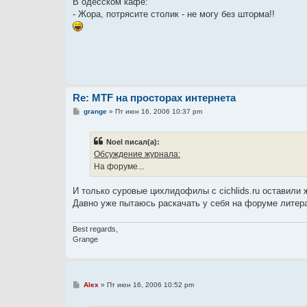
В одесском кафе:
б
- Жора, потрясите столик - не могу без шторма!!
щ
е
н
и
е
Re: MTF на просторах интернета
С
grange
»
Пт июн 16, 2006 10:37 pm
о
о
б
Noel писал(а):
щ
е
Обсуждение журнала:
н
На форуме...
и
е
И только суровые цихлидофилы с cichlids.ru оставили 
Давно уже пытаюсь раскачать у себя на форуме литерат
Best regards,
Grange
С
Alex
»
Пт июн 16, 2006 10:52 pm
о
о