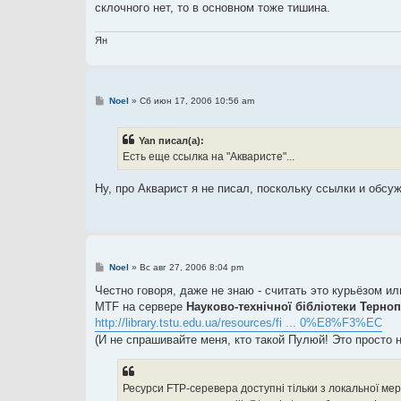
склочного нет, то в основном тоже тишина.
Ян
С
Noel
»
Сб июн 17, 2006 10:56 am
о
о
б
Yan писал(а):
щ
е
Есть еще ссылка на "Акваристе"...
н
и
е
Ну, про Акварист я не писал, поскольку ссылки и обс
С
Noel
»
Вс авг 27, 2006 8:04 pm
о
о
Честно говоря, даже не знаю - считать это курьёзом и
б
MTF на сервере
Науково-технічної бібліотеки Терноп
щ
е
http://library.tstu.edu.ua/resources/fi ... 0%E8%F3%EC
н
(И не спрашивайте меня, кто такой Пулюй! Это просто 
и
е
Ресурси FTP-серевера доступні тільки з локальної ме