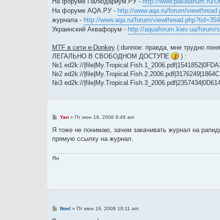
На форуме Палюдариум.РУ -
http://www.paludarium.ru/U
н
На форуме AQA.РУ -
http://www.aqa.ru/forum/viewthread
и
е
журнала -
http://www.aqa.ru/forum/viewthread.php?tid=35
Украинский Аквафорум -
http://aquaforum.kiev.ua/forum
MTF в сети e-Donkey
(:dunnoe: правда, мне трудно пон
ЛЕГАЛЬНО В СВОБОДНОМ ДОСТУПЕ
) :
№1 ed2k://|file|My.Tropical.Fish.1_2006.pdf|1541852
№2 ed2k://|file|My.Tropical.Fish.2.2006.pdf|3176249|1
№3 ed2k://|file|My.Tropical.Fish.3_2006.pdf|2357434|
С
Yan
»
Пт июн 16, 2006 9:48 am
о
о
Я тоже не понимаю, зачем закачивать журнал на рапид
б
прямую ссылку на журнал.
щ
е
н
и
Ян
е
С
Noel
»
Пт июн 16, 2006 10:11 am
о
о