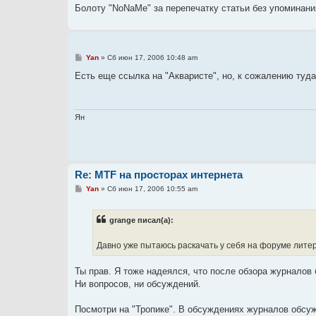
Болоту "NoNaMe" за перепечатку статьи без упоминани
С
Yan
»
Сб июн 17, 2006 10:48 am
о
о
Есть еще ссылка на "Акваристе", но, к сожалению туда
б
щ
е
н
и
Ян
е
Re: MTF на просторах интернета
С
Yan
»
Сб июн 17, 2006 10:55 am
о
о
б
grange писал(а):
щ
е
н
Давно уже пытаюсь раскачать у себя на форуме литера
и
е
Ты прав. Я тоже надеялся, что после обзора журналов 
Ни вопросов, ни обсуждений.
Посмотри на "Тропике". В обсуждениях журналов обсужд