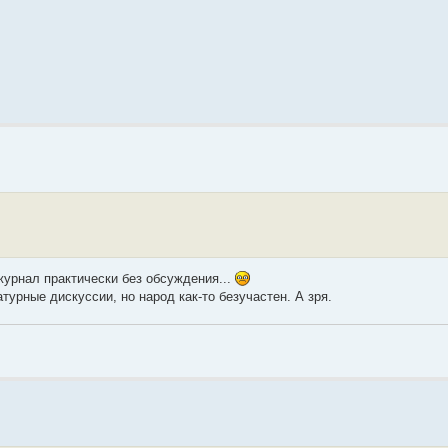
журнал практически без обсуждения...
урные дискуссии, но народ как-то безучастен. А зря.