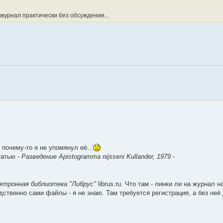
 журнал практически без обсуждения...
о почему-то я не упомянул её...
татью -
Разведение Apistogramma nijsseni Kullander, 1979
-
ктронная библиотека "Либрус"
librus.ru. Что там - линки ли на журнал 
ственно сами файлы - я не знаю. Там требуется регистрация, а без неё