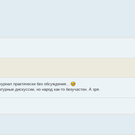
журнал практически без обсуждения...
урные дискуссии, но народ как-то безучастен. А зря.