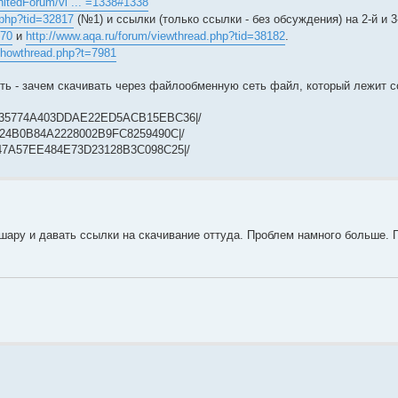
nitedForum/vi ... =1338#1338
.php?tid=32817
(№1) и ссылки (только ссылки - без обсуждения) на 2-й и 
470
и
http://www.aqa.ru/forum/viewthread.php?tid=38182
.
/showthread.php?t=7981
ять - зачем скачивать через файлообменную сеть файл, который лежит 
|0FDA35774A403DDAE22ED5ACB15EBC36|/
864C24B0B84A2228002B9FC8259490C|/
0D6147A57EE484E73D23128B3C098C25|/
шару и давать ссылки на скачивание оттуда. Проблем намного больше.