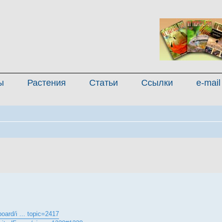
ы
Растения
Статьи
Ссылки
e-mail
енный поиск
oard/i ... topic=2417