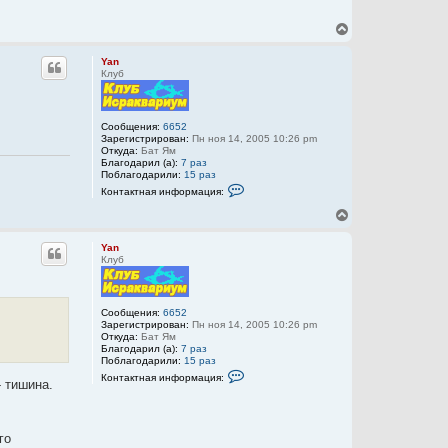
l
e
В
x
е
р
Yan
н
Клуб
у
т
ь
с
Сообщения:
6652
Зарегистрирован:
Пн ноя 14, 2005 10:26 pm
я
Откуда:
Бат Ям
к
Благодарил (а):
7 раз
н
Поблагодарили:
15 раз
а
К
Контактная информация:
ч
о
а
н
В
т
л
е
а
у
р
к
Yan
н
т
Клуб
у
н
а
т
я
ь
и
с
Сообщения:
6652
н
Зарегистрирован:
Пн ноя 14, 2005 10:26 pm
я
ф
Откуда:
Бат Ям
к
о
Благодарил (а):
7 раз
н
р
Поблагодарили:
15 раз
м
а
К
Контактная информация:
а
ч
- тишина.
о
ц
а
н
и
т
л
я
а
у
п
к
го
о
т