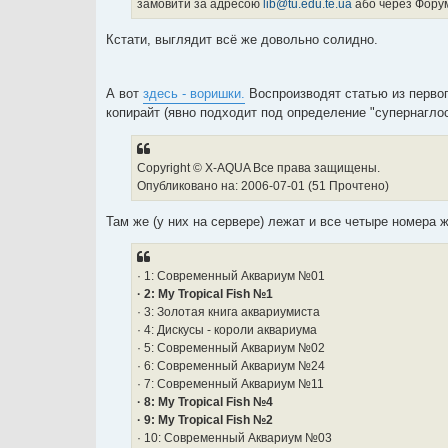
замовити за адресою
lib@tu.edu.te.ua
або через Форум
Кстати, выглядит всё же довольно солидно.
А вот
здесь - воришки.
Воспроизводят статью из первого
копирайт (явно подходит под определение "супернагло
Copyright © X-AQUA Все права защищены.
Опубликовано на: 2006-07-01 (51 Прочтено)
Там же (у них на сервере) лежат и все четыре номера 
· 1: Современный Аквариум №01
· 2: My Tropical Fish №1
· 3: Золотая книга аквариумиста
· 4: Дискусы - короли аквариума
· 5: Современный Аквариум №02
· 6: Современный Аквариум №24
· 7: Современный Аквариум №11
· 8: My Tropical Fish №4
· 9: My Tropical Fish №2
· 10: Современный Аквариум №03