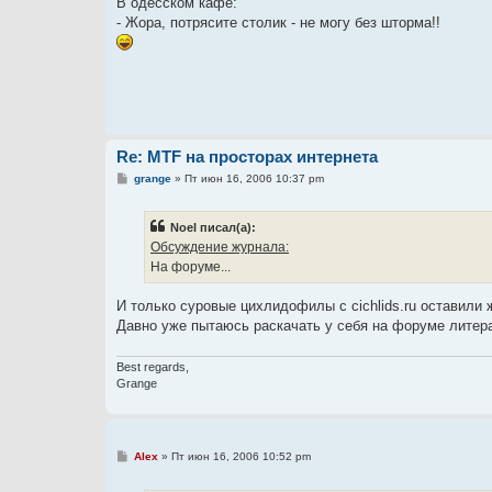
В одесском кафе:
б
- Жора, потрясите столик - не могу без шторма!!
щ
е
н
и
е
Re: MTF на просторах интернета
С
grange
»
Пт июн 16, 2006 10:37 pm
о
о
б
Noel писал(а):
щ
е
Обсуждение журнала:
н
На форуме...
и
е
И только суровые цихлидофилы с cichlids.ru оставили 
Давно уже пытаюсь раскачать у себя на форуме литерат
Best regards,
Grange
С
Alex
»
Пт июн 16, 2006 10:52 pm
о
о