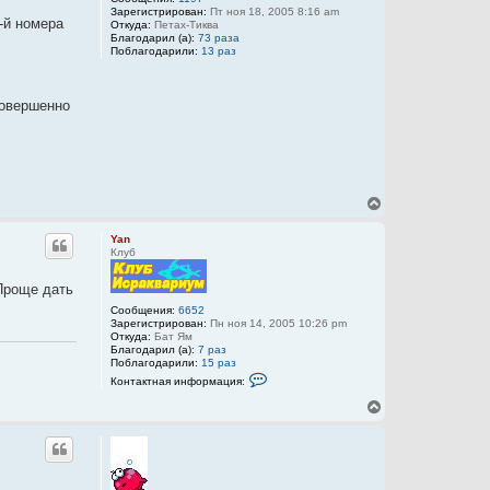
Зарегистрирован:
Пт ноя 18, 2005 8:16 am
3-й номера
Откуда:
Петах-Тиква
Благодарил (а):
73 раза
Поблагодарили:
13 раз
совершенно
В
е
р
Yan
н
Клуб
у
т
 Проще дать
ь
с
Сообщения:
6652
Зарегистрирован:
Пн ноя 14, 2005 10:26 pm
я
Откуда:
Бат Ям
к
Благодарил (а):
7 раз
н
Поблагодарили:
15 раз
а
К
Контактная информация:
ч
о
а
н
В
т
л
е
а
у
р
к
н
т
у
н
а
т