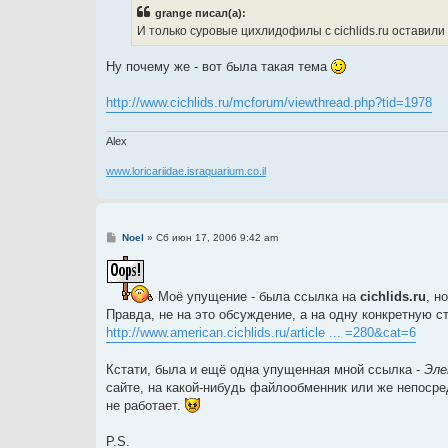
б
grange писал(а):
щ
е
И только суровые цихлидофилы с cichlids.ru оставили
н
и
е
Ну почему же - вот была такая тема
http://www.cichlids.ru/mcforum/viewthread.php?tid=1978
Alex
www.loricariidae.israquarium.co.il
С
Noel
»
Сб июн 17, 2006 9:42 am
о
о
б
щ
Моё упущение - была ссылка на
cichlids.ru
, н
е
н
Правда, не на это обсуждение, а на одну конкретную с
и
http://www.american.cichlids.ru/article ... =280&cat=6
е
Кстати, была и ещё одна упущенная мной ссылка -
Эле
сайте, на какой-нибудь файлообменник или же непосред
не работает.
P.S.