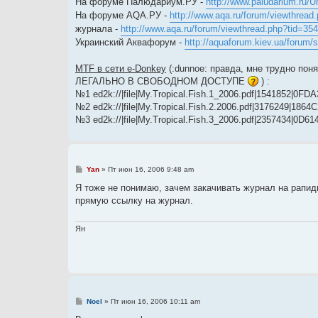
На форуме Палюдариум.РУ -
http://www.paludarium.ru/U
н
На форуме AQA.РУ -
http://www.aqa.ru/forum/viewthread
и
е
журнала -
http://www.aqa.ru/forum/viewthread.php?tid=35
Украинский Аквафорум -
http://aquaforum.kiev.ua/forum
MTF в сети e-Donkey
(:dunnoe: правда, мне трудно пон
ЛЕГАЛЬНО В СВОБОДНОМ ДОСТУПЕ
) :
№1 ed2k://|file|My.Tropical.Fish.1_2006.pdf|1541852
№2 ed2k://|file|My.Tropical.Fish.2.2006.pdf|3176249|1
№3 ed2k://|file|My.Tropical.Fish.3_2006.pdf|2357434|
С
Yan
»
Пт июн 16, 2006 9:48 am
о
о
Я тоже не понимаю, зачем закачивать журнал на рапид
б
прямую ссылку на журнал.
щ
е
н
и
Ян
е
С
Noel
»
Пт июн 16, 2006 10:11 am
о
о