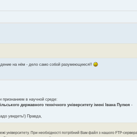
уждение на нём - дело само собой разумеющееся!!
ли признанием в научной среде:
ільського державного технічного університету імені Івана Пулюя
-
надо увидеть!) Правда,
режі університету. При необхідності потрібний Вам файл з нашого FTP-сервер