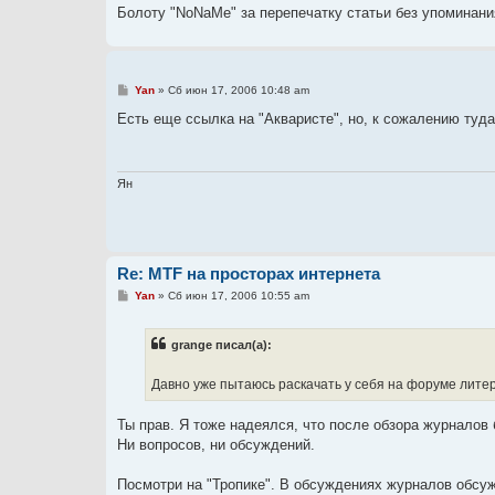
Болоту "NoNaMe" за перепечатку статьи без упоминани
С
Yan
»
Сб июн 17, 2006 10:48 am
о
о
Есть еще ссылка на "Акваристе", но, к сожалению туда
б
щ
е
н
и
Ян
е
Re: MTF на просторах интернета
С
Yan
»
Сб июн 17, 2006 10:55 am
о
о
б
grange писал(а):
щ
е
н
Давно уже пытаюсь раскачать у себя на форуме литера
и
е
Ты прав. Я тоже надеялся, что после обзора журналов 
Ни вопросов, ни обсуждений.
Посмотри на "Тропике". В обсуждениях журналов обсужд