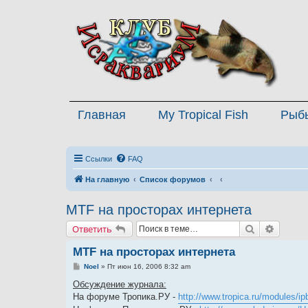
Главная
My Tropical Fish
Рыб
Ссылки
FAQ
На главную
Список форумов
MTF на просторах интернета
Поиск
Расшир
Ответить
MTF на просторах интернета
С
Noel
»
Пт июн 16, 2006 8:32 am
о
о
Обсуждение журнала:
б
На форуме Тропика.РУ -
http://www.tropica.ru/modules/ipb
щ
е