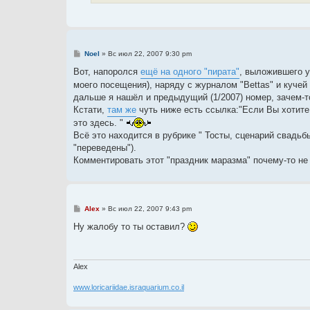
С
Noel
»
Вс июл 22, 2007 9:30 pm
о
о
Вот, напоролся
ещё на одного "пирата"
, выложившего у
б
моего посещения), наряду с журналом "Bettas" и куче
щ
е
дальше я нашёл и предыдущий (1/2007) номер, зачем-т
н
Кстати,
там же
чуть ниже есть ссылка:"Если Вы хотите
и
е
это здесь. "
Всё это находится в рубрике " Тосты, сценарий свадьб
"переведены").
Комментировать этот "праздник маразма" почему-то не 
С
Alex
»
Вс июл 22, 2007 9:43 pm
о
о
Ну жалобу то ты оставил?
б
щ
е
н
и
Alex
е
www.loricariidae.israquarium.co.il