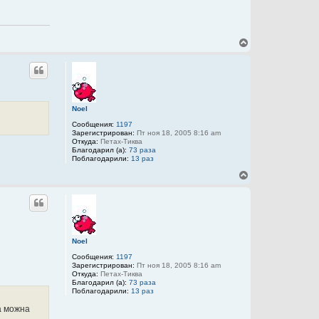
л
н
ь
а
з
я
о
и
в
н
В
а
ф
е
т
о
р
е
р
л
н
м
я
у
а
Y
т
ц
a
и
ь
n
я
Noel
с
п
я
Сообщения:
1197
о
к
Зарегистрирован:
Пт ноя 18, 2005 8:16 am
л
н
Откуда:
Петах-Тиква
ь
Благодарил (а):
73 раза
а
з
Поблагодарили:
13 раз
о
ч
в
а
В
а
л
е
т
у
р
е
л
н
я
у
Y
т
a
ь
n
Noel
с
я
Сообщения:
1197
к
Зарегистрирован:
Пт ноя 18, 2005 8:16 am
н
Откуда:
Петах-Тиква
Благодарил (а):
73 раза
а
Поблагодарили:
13 раз
ч
а
а можна
л