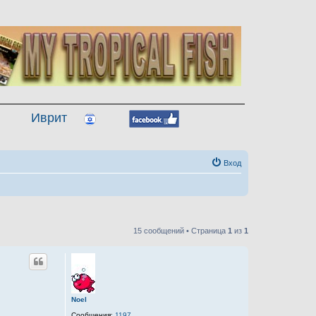
Иврит
Вход
15 сообщений • Страница
1
из
1
Noel
Сообщения:
1197