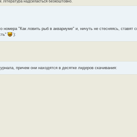
. Література надсилається безкоштовно.
 номера "Как ловить рыб в аквариуме" и, ничуть не стесняясь, ставят с
сть"
):
журнала, причем они находятся в десятке лидеров скачивания: