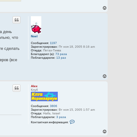
В
е
р
н
у
т
на день
ь
Noel
льно, что
с
я
Сообщения:
1197
к
Зарегистрирован:
Пт ноя 18, 2005 8:16 am
те сделать
н
Откуда:
Петах-Тиква
Благодарил (а):
73 раза
а
Поблагодарили:
13 раз
ч
еров (все
а
л
у
В
е
р
Alex
н
Клуб
у
т
ь
с
Сообщения:
3806
Зарегистрирован:
Вт ноя 15, 2005 1:57 am
я
Откуда:
Haifa, Israel
к
Поблагодарили:
3 раза
н
К
Контактная информация:
а
о
ч
н
В
а
т
а
е
л