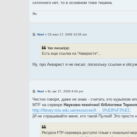
склочного нет, то в основном тоже тишина.
Ян
С
Noel
»
Сб июн 17, 2006 10:56 am
о
о
б
Yan писал(а):
щ
е
Есть еще ссылка на "Акваристе"...
н
и
е
Ну, про Акварист я не писал, поскольку ссылки и обс
С
Noel
»
Вс авг 27, 2006 8:04 pm
о
о
Честно говоря, даже не знаю - считать это курьёзом и
б
MTF на сервере
Науково-технічної бібліотеки Терноп
щ
е
http://library.tstu.edu.ua/resources/fi ... 0%E8%F3%EC
н
(И не спрашивайте меня, кто такой Пулюй! Это просто 
и
е
Ресурси FTP-серевера доступні тільки з локальної ме