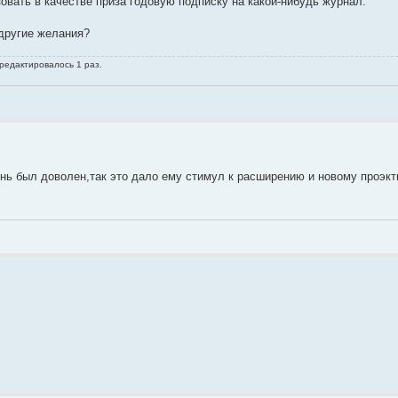
овать в качестве приза годовую подписку на какой-нибудь журнал.
 другие желания?
 редактировалось 1 раз.
ь был доволен,так это дало ему стимул к расширению и новому проэкт