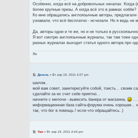
б
Особенно, когда всё на добровольных началах. Когда (
щ
е
более крупные призы. А когда всё это в рамках хобби?
н
Ко мне обращались англоязычные авторы, предлагали ст
и
е
узнавали, что всё бесплатно - исчезали. Но я ведь не 
Да, авторы одни и те же, но и не только в русскоязычн
Я вот смотрю англоязычные журналы, так там тоже одни
разных журналах выходит статья одного автора про одн
Ян
С
Дизель
»
Вт апр 19, 2011 4:07 pm
о
о
шалом..
б
мой вам совет, заинтересуйте собой, тоисть... своим
щ
е
сделайте за их счет себе приятно...
н
начните с мелочи - вывесить банера от магазина,
...
и
е
информационная база сайта-форума очень хорошая... не
так, что бог в помощь.! если что обращайтесь..)
С
Yan
»
Вт апр 19, 2011 4:44 pm
о