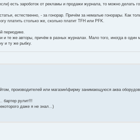
если) есть зароботок от рекламы и продажи журнала, то можно делать г
атьи, естественно, - за гонорар. Причём за немалые гонорары. Как тол
могу платить столько же, сколько платит TFH или PFK.
ой периодике.
 и те же авторы, причём в разных журналах. Мало того, иногда в один 
у и ту же рыбку.
 сайтом, производителей или магазин\фирму занимающуюся аква оборудо
... бартер рулит!!!
которого даже я не знал...)