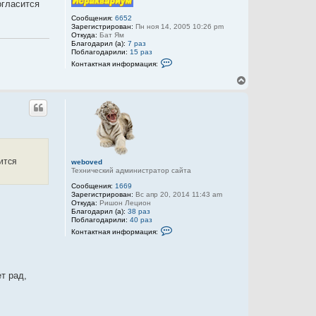
огласится
Y
ь
м
a
с
а
Сообщения:
6652
n
ц
Зарегистрирован:
Пн ноя 14, 2005 10:26 pm
я
и
Откуда:
Бат Ям
к
я
Благодарил (а):
7 раз
н
п
Поблагодарили:
15 раз
а
о
К
Контактная информация:
ч
л
о
а
ь
н
В
з
т
л
е
о
а
у
р
в
к
н
а
т
у
т
н
е
а
т
л
я
ь
я
и
с
Д
н
я
сится
и
ф
weboved
к
з
о
Технический администратор сайта
н
е
р
Сообщения:
1669
л
м
а
Зарегистрирован:
Вс апр 20, 2014 11:43 am
ь
а
ч
Откуда:
Ришон Лецион
ц
а
Благодарил (а):
38 раз
и
л
Поблагодарили:
40 раз
я
у
К
п
Контактная информация:
о
о
н
л
т
ь
а
з
к
о
т рад,
т
в
н
а
а
т
я
е
и
л