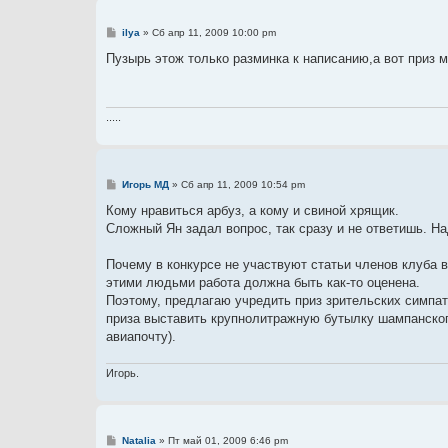
С
ilya
»
Сб апр 11, 2009 10:00 pm
о
о
Пузырь этож только разминка к написанию,а вот приз 
б
щ
е
н
и
.....
е
С
Игорь МД
»
Сб апр 11, 2009 10:54 pm
о
о
Кому нравиться арбуз, а кому и свиной хрящик.
б
Сложный Ян задал вопрос, так сразу и не ответишь. Н
щ
е
н
Почему в конкурсе не участвуют статьи членов клуба в
и
е
этими людьми работа должна быть как-то оценена.
Поэтому, предлагаю учредить приз зрительских симпати
приза выставить крупнолитражную бутылку шампанского
авиапочту).
Игорь.
С
Natalia
»
Пт май 01, 2009 6:46 pm