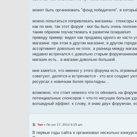
может быть организовать "фонд победителя", в которы
можно попытаться попривлекать магазины - спонсоры к
как по мне, так этот форум - мог бы быть очень полез
таким образом поучаствовать в развитии israquarium
приведу пример: видел как продавец одного из часто у
магазине. при этом в другом магазине, в другом городе
ассортимент довольно не плох. а разница между магази
недавно встречался с довольно старым форумчанином (мы
магазин есть.. а магазин довольно большой..
мне кажется, что именно у этого форума есть огромны
советуют, делятся и встречаются - это все создает уют
ресурсах к новичкам более прохладны...
возможно, что стоит немного что-то обновить на фору
потенциальных спонсоров + что-то несущее больше уд
волшедный эффект. к слову, я знаю двух форумчан, ко
С
Yan
»
Пн окт 27, 2014 6:25 am
о
о
В первые годы сайта я организовал несколько конкурсо
б