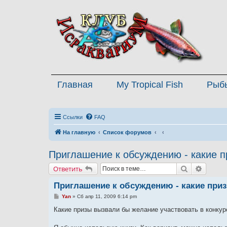
Главная
My Tropical Fish
Рыб
Ссылки
FAQ
На главную
Список форумов
Приглашение к обсуждению - какие п
Поиск
Расшир
Ответить
Приглашение к обсуждению - какие при
С
Yan
»
Сб апр 11, 2009 6:14 pm
о
о
Какие призы вызвали бы желание участвовать в конкур
б
щ
е