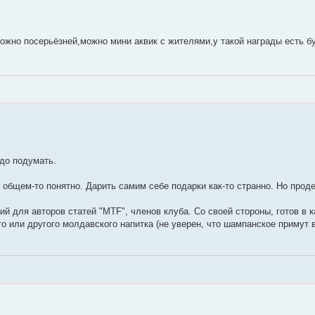
можно посерьёзней,можно мини аквик с жителями,у такой награды есть б
адо подумать.
 общем-то понятно. Дарить самим себе подарки как-то странно. Но прод
й для авторов статей "MTF", членов клуба. Со своей стороны, готов в 
 или другого молдавского напитка (не уверен, что шампанское примут 