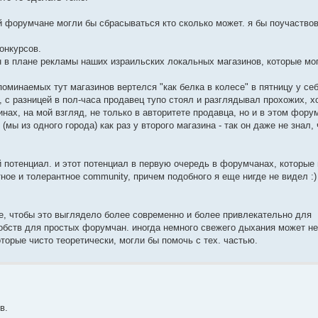
й форумчане могли бы сбрасываться кто сколько может. я бы поучаство
онкурсов.
ен в плане рекламы наших израильских локальных магазинов, которые мо
поминаемых тут магазинов вертелся "как белка в колесе" в пятницу у себ
, с разницей в пол-часа продавец тупо стоял и разглядывал прохожих, х
нах, на мой взгляд, не только в авторитете продавца, но и в этом форум
 из одного города) как раз у второго магазина - так он даже не знал, 
й потенциал. и этот потенциал в первую очередь в форумчанах, которые
ное и толерантное community, причем подобного я еще нигде не видел :)
ме, чтобы это выглядело более современно и более привлекательно для
обств для простых форумчан. иногда немного свежего дыхания может не
торые чисто теоретически, могли бы помочь с тех. частью.
в.