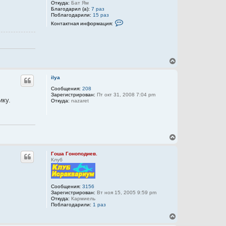
Откуда:
Бат Ям
Благодарил (а):
7 раз
Поблагодарили:
15 раз
К
Контактная информация:
о
н
т
а
к
т
В
н
е
а
р
я
ilya
н
и
н
у
Сообщения:
208
ф
Зарегистрирован:
Пт окт 31, 2008 7:04 pm
т
о
ику.
Откуда:
nazaret
ь
р
с
м
я
а
к
ц
и
н
я
В
а
п
е
ч
о
р
а
Гоша Гоноподиев.
л
н
л
Клуб
ь
у
у
з
т
о
в
ь
а
с
Сообщения:
3156
т
Зарегистрирован:
Вт ноя 15, 2005 9:59 pm
я
е
Откуда:
Кармиель
к
л
Поблагодарили:
1 раз
н
я
а
Y
В
a
ч
е