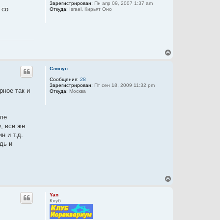
Зарегистрирован:
Пн апр 09, 2007 1:37 am
т
 со
Откуда:
Israel, Кирьят Оно
ь
с
я
к
н
а
В
ч
е
а
р
л
Сливун
н
у
у
Сообщения:
28
Зарегистрирован:
Пт сен 18, 2009 11:32 pm
т
рное так и
Откуда:
Москва
ь
с
я
к
сле
н
, все же
а
ч
н и т.д.
а
дь и
л
у
В
е
р
Yan
н
Клуб
у
т
ь