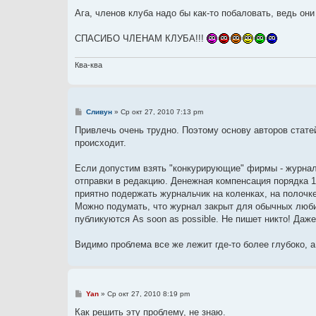
о
о
Ага, членов клуба надо бы как-то побаловать, ведь они
б
щ
е
СПАСИБО ЧЛЕНАМ КЛУБА!!!
н
и
е
Ква-ква
С
Сливун
»
Ср окт 27, 2010 7:13 pm
о
о
Привлечь очень трудно. Поэтому основу авторов стате
б
происходит.
щ
е
н
Если допустим взять "конкурирующие" фирмы - журнал 
и
е
отправки в редакцию. Денежная компенсация порядка 10
приятно подержать журнальчик на коленках, на полочке.
Можно подумать, что журнал закрыт для обычных люби
публикуются As soon as possible. Не пишет никто! Даже
Видимо проблема все же лежит где-то более глубоко, а 
С
Yan
»
Ср окт 27, 2010 8:19 pm
о
о
Как решить эту проблему, не знаю.