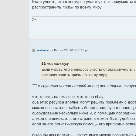
о
Если учесть, что в конкурсе участвуют аквариумисты с
б
распространить призы по всему миру.
щ
е
н
и
Ян
е
С
weboved
»
Вс окт 26, 2014 3:31 pm
о
о
б
Yan писал(а):
щ
е
Если учесть, что в конкурсе участвуют аквариумисты с
н
распространить призы по всему миру.
и
е
*** с грустью читая второй месяц все старые выпуск
что-то есть на амазоне, что-то на ebay
оба этих ресурса вполне могут решить проблему с дос
можно попытаться выбрать более лояльную в плане цен
оборудование несколько ниже и, с помощью посредник
а можно и поискать в его стране и может быть удобнее 
если за его логистическую помощь его прилюдно вспо
было бы чем платить... но тут имхо можно попытаться 