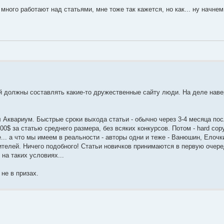
 много работают над статьями, мне тоже так кажется, но как... ну начнем
й должны составлять какие-то дружественные сайту люди. На деле наве
Аквариум. Быстрые сроки выхода статьи - обычно через 3-4 месяца по
0$ за статью среднего размера, без всяких конкурсов. Потом - hard copy
.. а что мы имеем в реальности - авторы одни и теже - Ванюшин, Елочки
телей. Ничего подобного! Статьи новичков принимаются в первую очере
 на таких условиях...
не в призах.