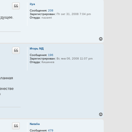
n
а
р
ilya
л
н
у
у
Сообщения:
208
Зарегистрирован:
Пт окт 31, 2008 7:04 pm
т
удущее.
Откуда:
nazaret
ь
с
я
к
н
В
а
е
ч
р
а
Игорь МД
н
л
у
Сообщения:
196
у
Зарегистрирован:
Вс янв 06, 2008 11:07 pm
т
Откуда:
Кишинев
ь
с
я
к
еланная
н
а
ч
качестве
а
в
л
у
В
е
р
Natalia
н
у
Сообщения:
479