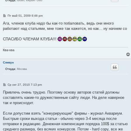
Откуда:
Israel, Кирьят Оно
С
Пт май 01, 2009 6:46 pm
о
о
Ага, членов клуба надо бы как-то побаловать, ведь они много
б
работают над статьями, мне тоже так кажется, но как... ну начнем со
щ
е
н
СПАСИБО ЧЛЕНАМ КЛУБА!!!
и
е
Ква-ква
Сливун
Откуда:
Москва
С
Ср окт 27, 2010 7:13 pm
о
о
Привлечь очень трудно. Поэтому основу авторов статей должны
б
составлять какие-то дружественные сайту люди. На деле наверное
щ
е
так и происходит.
н
и
е
Если допустим взять "конкурирующие" фирмы - журнал Аквариум.
Быстрые сроки выхода статьи - обычно через 3-4 месяца после
отправки в редакцию. Денежная компенсация порядка 100$ за статью
среднего размера, без всяких конкурсов. Потом - hard copy, все же