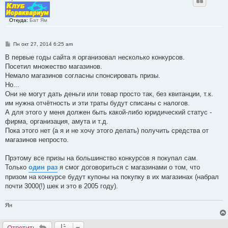
Откуда:
Бат Ям
С
Пн окт 27, 2014 6:25 am
о
о
В первые годы сайта я организовал несколько конкурсов.
б
Посетил множество магазинов.
щ
е
Немало магазинов согласны спонсировать призы.
н
Но...
и
е
Они не могут дать деньги или товар просто так, без квитанции, т.к.
им нужна отчётность и эти траты будут списаны с налогов.
А для этого у меня должен быть какой-либо юридический статус -
фирма, организация, амута и т.д.
Пока этого нет (а я и не хочу этого делать) получить средства от
магазинов непросто.
Прэтому все призы на большинство конкурсов я покупал сам.
Только
один раз
я смог договориться с магазинами о том, что
призом на конкурсе будут купоны на покупку в их магазинах (набрал
почти 3000(!) шек и это в 2005 году).
Ян
Ответить