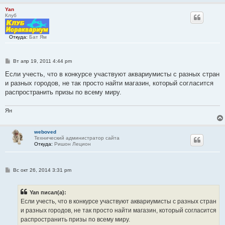
Yan
Клуб
Откуда:
Бат Ям
С
Вт апр 19, 2011 4:44 pm
о
о
Если учесть, что в конкурсе участвуют аквариумисты с разных стран
б
и разных городов, не так просто найти магазин, который согласится
щ
е
распространить призы по всему миру.
н
и
е
Ян
weboved
Технический администратор сайта
Откуда:
Ришон Лецион
С
Вс окт 26, 2014 3:31 pm
о
о
б
Yan писал(а):
щ
е
Если учесть, что в конкурсе участвуют аквариумисты с разных стран
н
и разных городов, не так просто найти магазин, который согласится
и
е
распространить призы по всему миру.