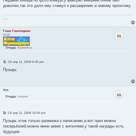
Недавно юноша по фото конкурсу выиграл внешник,очень был
б
доволен,так это дало ему стимул к расширению и новому проэктику.
щ
е
н
и
.....
е
Гоша Гоноподиев.
Клуб
Откуда:
Кармиель
С
Сб апр 11, 2009 9:40 pm
о
о
Пузырь
б
щ
е
н
и
ilya
е
Откуда:
nazaret
С
Сб апр 11, 2009 10:00 pm
о
о
Пузырь этож только разминка к написанию,а вот приз можно
б
посерьёзней,можно мини аквик с жителями,у такой награды есть
щ
е
будущее.
н