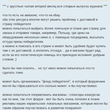
*** с грустью читая второй месяц все старые выпуски журнала ***
что-то есть на амазоне, что-то на ebay
оба этих ресурса вполне могут решить проблему с доставкой в
страну победителя
можно попытаться выбрать более лояльную в плане цен страну для
заказа и отправки товара, например, Польшу, где цены на
оборудование несколько ниже и, с помощью посредника, высылать
оттуда призы победителям.
а можно и поискать в его стране и может быть удобнее будет купить
там с их доставкой, а оплатить отсюда... да и магазин будет рад,
если за его логистическую помощь его прилюдно вспомнят добрым
словом ;)
было бы чем платить... но тут имхо можно попытаться что-то
сделать тоже.
может быть организовать "фонд победителя", в который форумчане
могли бы сбрасываться кто сколько может. я бы поучаствовал.
можно попытаться попривлекать магазины - спонсоры конкурсов.
как по мне, так этот форум - мог бы быть очень полезен в плане
рекламы наших израильских локальных магазинов, которые могли бы
таким образом поучаствовать в развитии israquarium