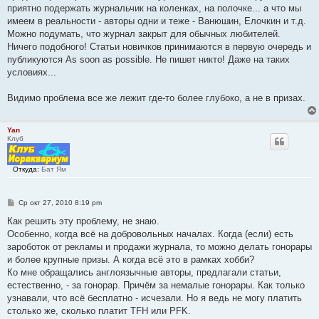
приятно подержать журнальчик на коленках, на полочке... а что мы
имеем в реальности - авторы одни и теже - Ванюшин, Елочкин и т.д.
Можно подумать, что журнал закрыт для обычных любителей.
Ничего подобного! Статьи новичков принимаются в первую очередь и
публикуются As soon as possible. Не пишет никто! Даже на таких
условиях...
Видимо проблема все же лежит где-то более глубоко, а не в призах.
Yan
Клуб
Откуда:
Бат Ям
С
Ср окт 27, 2010 8:19 pm
о
о
Как решить эту проблему, не знаю.
б
Особенно, когда всё на добровольных началах. Когда (если) есть
щ
е
зароботок от рекламы и продажи журнала, то можно делать гонорары
н
и более крупные призы. А когда всё это в рамках хобби?
и
е
Ко мне обращались англоязычные авторы, предлагали статьи,
естественно, - за гонорар. Причём за немалые гонорары. Как только
узнавали, что всё бесплатно - исчезали. Но я ведь не могу платить
столько же, сколько платит TFH или PFK.