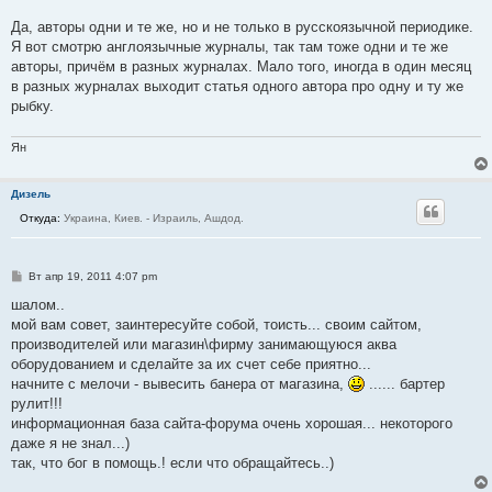
Да, авторы одни и те же, но и не только в русскоязычной периодике.
Я вот смотрю англоязычные журналы, так там тоже одни и те же
авторы, причём в разных журналах. Мало того, иногда в один месяц
в разных журналах выходит статья одного автора про одну и ту же
рыбку.
Ян
Дизель
Откуда:
Украина, Киев. - Израиль, Ашдод.
С
Вт апр 19, 2011 4:07 pm
о
о
шалом..
б
мой вам совет, заинтересуйте собой, тоисть... своим сайтом,
щ
е
производителей или магазин\фирму занимающуюся аква
н
оборудованием и сделайте за их счет себе приятно...
и
е
начните с мелочи - вывесить банера от магазина,
...... бартер
рулит!!!
информационная база сайта-форума очень хорошая... некоторого
даже я не знал...)
так, что бог в помощь.! если что обращайтесь..)