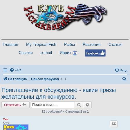
Главная
My Tropical Fish
Рыбы
Растения
Статьи
Ссылки
e-mail
Иврит
FAQ
Вход
П
На главную
Список форумов
о
Приглашение к обсуждению - какие призы
и
желательны для конкурсов.
с
Поиск
Расширенный поиск
Ответить
к
12 сообщений • Страница
1
из
1
Yan
Клуб