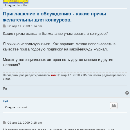
Откуда:
Бат Ям
Приглашение к обсуждению - какие призы
желательны для конкурсов.
С
Сб апр 11, 2009 6:14 pm
о
о
Какие призы вызвали бы желание участвовать в конкурсе?
б
щ
е
Я обычно использую книги. Как вариант, можно использовать в
н
качестве приза годовую подписку на какой-нибудь журнал.
и
е
Может у потенциальных авторов есть другое мнение и другие
желания?
Последний раз редактировалось
Yan
Ср мар 17, 2010 7:35 pm, всего редактировалось
1 раз.
Ян
ilya
Откуда:
nazaret
С
Сб апр 11, 2009 9:18 pm
о
о