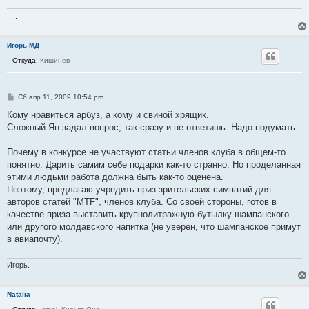
и
е
.....
Игорь МД
Откуда:
Кишинев
С
Сб апр 11, 2009 10:54 pm
о
о
Кому нравиться арбуз, а кому и свиной хрящик.
б
Сложный Ян задал вопрос, так сразу и не ответишь. Надо подумать.
щ
е
н
Почему в конкурсе не участвуют статьи членов клуба в общем-то
и
е
понятно. Дарить самим себе подарки как-то странно. Но проделанная
этими людьми работа должна быть как-то оценена.
Поэтому, предлагаю учредить приз зрительских симпатий для
авторов статей "MTF", членов клуба. Со своей стороны, готов в
качестве приза выставить крупнолитражную бутылку шампанского
или другого молдавского напитка (не уверен, что шампанское примут
в авиапочту).
Игорь.
Natalia