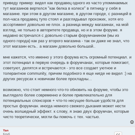
приведу пример: видел как продавец одного из часто упоминаемых
тут магазинов вертелся "как белка в колесе" в пятницу у себя в
магазине. при этом в другом магазине, в другом городе, с разницей в
пол-часа продавец тупо стоял и разглядывал прохожих, хотя его
ассортимент довольно не плох. а разница между магазинах, на мой
взгляд, не только в авторитете продавца, но и в этом форуме. я
недавно встречался с довольно старым форумчанином (мы из
одного города) как раз у второго магазина - так он даже не знал, что
этот магазин есть.. а магазин довольно большой..
мне кажется, что именно у этого форума есть огромный потенциал. и
этот потенциал в первую очередь в форумчанах, которые помогают,
советуют, делятся и встречаются - это все создает уютное и
толерантное community, причем подобного я еще нигде не видел :) на
других ресурсах к новичкам более прохладны...
возможно, что стоит немного что-то обновить на форуме, чтобы это
выглядело более современно и более привлекательно для
потенциальных спонсоров + что-то несущее больше удобств для
простых форумчан. иногда немного свежего дыхания может нести
очень волшедный эффект. к слову, я знаю двух форумчан, которые
чисто теоретически, могли бы помочь с тех. частью.
Yan
Клуб