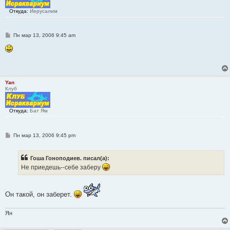
Откуда:
Иерусалим
С
Пн мар 13, 2006 9:45 am
о
о
б
щ
е
н
и
Yan
е
Клуб
Откуда:
Бат Ям
С
Пн мар 13, 2006 9:45 pm
о
о
б
Гоша Гоноподиев. писал(а):
щ
е
Не приедешь--себе заберу
н
и
е
Он такой, он заберет.
Ян