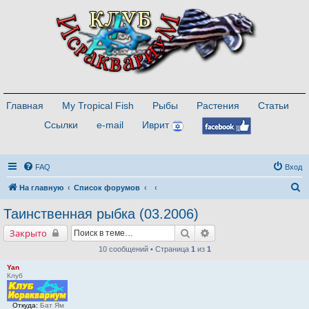
Главная
My Tropical Fish
Рыбы
Растения
Статьи
Ссылки
e-mail
Иврит
FAQ
Вход
П
На главную
Список форумов
о
Таинственная рыбка (03.2006)
и
Поиск
Расширенный поиск
Закрыто
с
10 сообщений • Страница
1
из
1
к
Yan
Клуб
Откуда:
Бат Ям