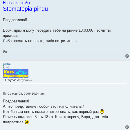
Название рыбы
Stomatepia pindu
Поздравляю!!
Боря, приз я могу передать тебе на рынке 18.03.06 , если ты
придешь.
Либо послать по почте, либо встретиться.
Ян
galka
Клуб
Откуда:
Иерусалим
С
Ср мар 08, 2006 10:04 am
о
о
Поздравления!
б
А что представляет собой этот наполнитель?
щ
е
Вот бы нам опять вместе поторговать, как первый раз
н
Я очень надеюсь быть 18-го. Криптокорину, Боря, для тебя
и
е
подрастила
.