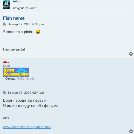
Atlant
Откуда:
Реховот
Fish name
С
Вт мар 07, 2006 6:35 pm
о
о
Stomatepia pindu.
б
щ
е
н
и
Нем как рыба!
е
Alex
Клуб
Откуда:
Haifa, Israel
С
Вт мар 07, 2006 6:54 pm
о
о
Боря - вроде ты первый!
б
Я имею в виду на оба форума..
щ
е
н
и
Alex
е
www.loricariidae.israquarium.co.il