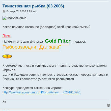
Таинственная рыбка (03.2006)
С
Вт мар 07, 2006 7:28 am
о
о
б
щ
е
Какое научное название (валидное) этой красивой рыбки?
н
и
е
Приз:
Gold Filter
Наполнитель для фильтра "
", подарок
Рыборазводни "Даг заав"
К сожалению, пока в конкурсе могут принять участие только жители
Израиля.
Если в будущем решится вопрос с возможностью пересылки приза в
Россию, то количество участников расширится.
Конкурс проводится также и на иврите:
http://www.israquarium.co.il/forum/view ... 0261#10261
Ян