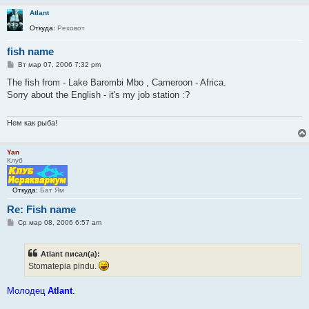
Atlant
Откуда:
Реховот
fish name
С
Вт мар 07, 2006 7:32 pm
о
о
The fish from - Lake Barombi Mbo , Cameroon - Africa.
б
Sorry about the English - it's my job station :?
щ
е
н
и
Нем как рыба!
е
Yan
Клуб
Откуда:
Бат Ям
Re: Fish name
С
Ср мар 08, 2006 6:57 am
о
о
б
Atlant писал(а):
щ
е
Stomatepia pindu.
н
и
е
Молодец
Atlant
.