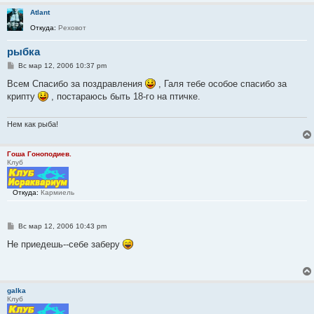
Atlant
Откуда:
Реховот
рыбка
С
Вс мар 12, 2006 10:37 pm
о
о
Всем Спасибо за поздравления
, Галя тебе особое спасибо за
б
крипту
, постараюсь быть 18-го на птичке.
щ
е
н
и
Нем как рыба!
е
Гоша Гоноподиев.
Клуб
Откуда:
Кармиель
С
Вс мар 12, 2006 10:43 pm
о
о
Не приедешь--себе заберу
б
щ
е
н
и
galka
е
Клуб