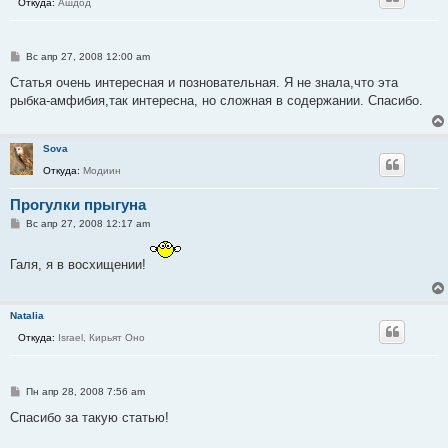
Откуда:
Ашдод
С
Вс апр 27, 2008 12:00 am
о
о
Статья очень интересная и позновательная. Я не знала,что эта
б
рыбка-амфибия,так интересна, но сложная в содержании. Спасибо.
щ
е
н
и
Sova
е
Откуда:
Модиин
Прогулки прыгуна
С
Вс апр 27, 2008 12:17 am
о
о
б
Галя, я в восхищении!
щ
е
н
и
Natalia
е
Откуда:
Israel, Кирьят Оно
С
Пн апр 28, 2008 7:56 am
о
о
Спасибо за такую статью!
б
щ