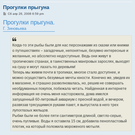
Прогулки прыгуна
С
Сб апр 26, 2008 6:59 pm
о
Прогулки прыгуна.
о
б
Г. Зиновьева
щ
е
н
и
е
Когда-то эти рыбы были для нас персонажами из сказки или книжки
о путешествиях – загадочные, непонятные, безумно интересные и
желанные, но абсолютно недоступные. Ведь они живут в
тропических странах, в таинственных мангровых зарослях, выходят
на сушу и могут лазать по деревьям!
Теперь мы живем почти в тропиках, многое стало доступнее, и
можно осуществить безумные мечты юности. Конечно же, увидев их
в магазине, я страшно разволновалась, но, решив не совершать
необдуманных покупок, побежала читать. Найденная в интернете
информация не очень меня насторожила, дома имелся
запущенный 60-литровый аквариум с пресной водой, и вечером,
развязав трясущимися руками пакет, я выпустила в него трех
лупоглазых жильцов.
Рыбки были не более пяти сантиметров длиной, светло-серые,
очень пугливые. Воды я оставила 15 см, добавила пенопластовый
плотик, на который положила мороженого мотыля.