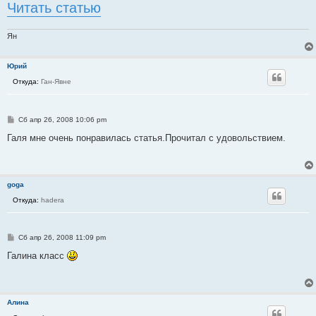
Читать статью
Ян
Юрий
Откуда:
Ган-Явне
С
Сб апр 26, 2008 10:06 pm
о
о
Галя мне очень понравилась статья.Прочитал с удовольствием.
б
щ
е
н
и
goga
е
Откуда:
hadera
С
Сб апр 26, 2008 11:09 pm
о
о
Галина класс
б
щ
е
н
и
Алина
е