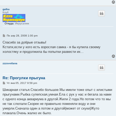
е
н
и
galka
е
Клуб
Откуда:
Иерусалим
С
Пн апр 28, 2008 1:00 pm
о
о
Спасибо за добрые отзывы!
б
Кстати,если у кого есть взрослая самка - я бы купила своему
щ
е
холостяку и продолжила бы попытки развести их...
н
и
е
zzzsvetlana
Re: Прогулки прыгуна
С
Чт янв 05, 2017 9:58 pm
о
о
Шикарная статья.Спасибо большое.Мы имели тоже опыт с илистыми
б
прыгунами.Рыбка супепская,умная.Ела с рук у нас и бегала за нами
щ
е
с одного конца аквариума в другой.Жили 2 года.Но потом что то мы
н
не так слелали.Скорее не правильно поменяли воду и они
и
е
умерли.Сначала один а потом и другой(может от скуки)Жуто
плакала.Очень жалко их было.