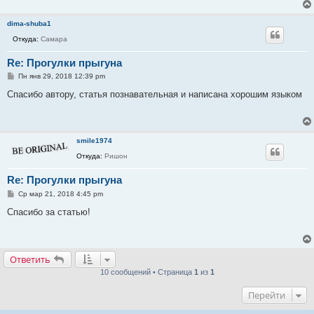
dima-shuba1
Откуда:
Самара
Re: Прогулки прыгуна
С
Пн янв 29, 2018 12:39 pm
о
о
Спасибо автору, статья познавательная и написана хорошим языком
б
щ
е
н
и
smile1974
е
Откуда:
Ришон
Re: Прогулки прыгуна
С
Ср мар 21, 2018 4:45 pm
о
о
Спасибо за статью!
б
щ
е
н
и
Ответить
е
10 сообщений • Страница
1
из
1
Перейти