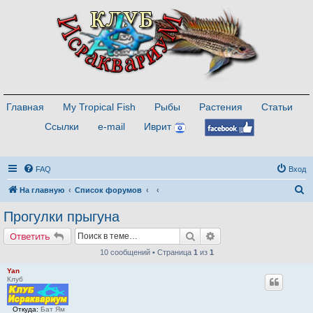
Главная
My Tropical Fish
Рыбы
Растения
Статьи
Ссылки
e-mail
Иврит
FAQ
Вход
П
На главную
Список форумов
о
Прогулки прыгуна
и
Поиск
Расширенный поиск
Ответить
с
10 сообщений • Страница
1
из
1
к
Yan
Клуб
Откуда:
Бат Ям