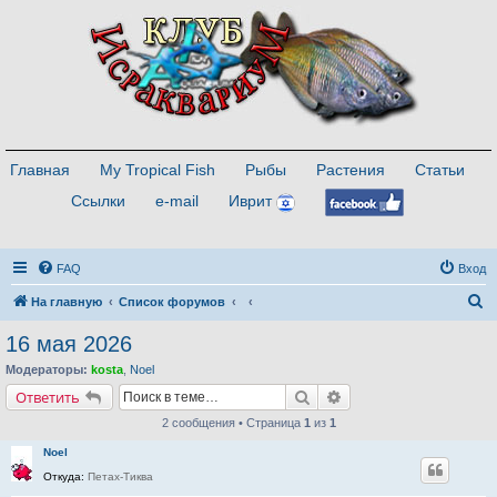
Главная
My Tropical Fish
Рыбы
Растения
Статьи
Ссылки
e-mail
Иврит
FAQ
Вход
П
На главную
Список форумов
о
16 мая 2026
и
Модераторы:
kosta
,
Noel
с
Поиск
Расширенный поиск
Ответить
к
2 сообщения • Страница
1
из
1
Noel
Откуда:
Петах-Тиква