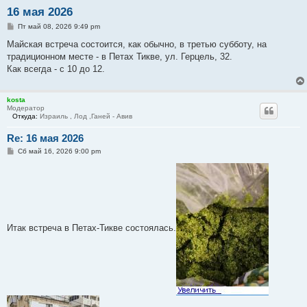
16 мая 2026
С
Пт май 08, 2026 9:49 pm
о
о
Майская встреча состоится, как обычно, в третью субботу, на
б
традиционном месте - в Петах Тикве, ул. Герцель, 32.
щ
е
Как всегда - с 10 до 12.
н
и
е
kosta
Модератор
Откуда:
Израиль , Лод ,Ганей - Авив
Re: 16 мая 2026
С
Сб май 16, 2026 9:00 pm
о
о
б
щ
е
н
и
е
Итак встреча в Петах-Тикве состоялась.