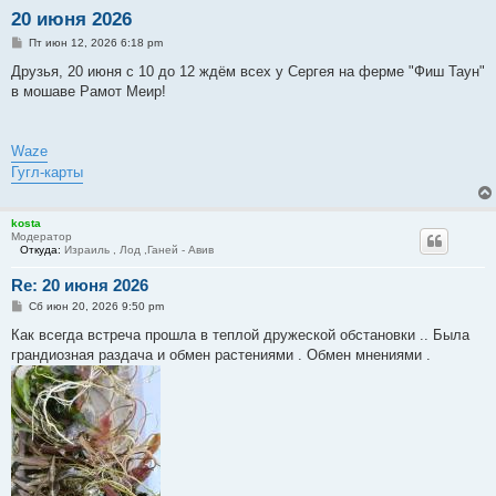
20 июня 2026
С
Пт июн 12, 2026 6:18 pm
о
о
Друзья, 20 июня с 10 до 12 ждём всех у Сергея на ферме "Фиш Таун"
б
в мошаве Рамот Меир!
щ
е
н
и
е
Waze
Гугл-карты
kosta
Модератор
Откуда:
Израиль , Лод ,Ганей - Авив
Re: 20 июня 2026
С
Сб июн 20, 2026 9:50 pm
о
о
Как всегда встреча прошла в теплой дружеской обстановки .. Была
б
грандиозная раздача и обмен растениями . Обмен мнениями .
щ
е
н
и
е