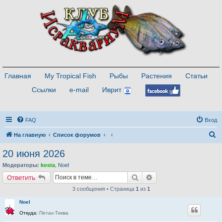
Главная
My Tropical Fish
Рыбы
Растения
Статьи
Ссылки
e-mail
Иврит
FAQ
Вход
П
На главную
Список форумов
о
20 июня 2026
и
Модераторы:
kosta
,
Noel
с
Поиск
Расширенный поиск
Ответить
к
3 сообщения • Страница
1
из
1
Noel
Откуда:
Петах-Тиква