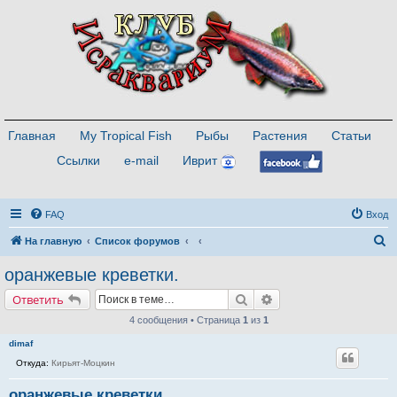
Главная
My Tropical Fish
Рыбы
Растения
Статьи
Ссылки
e-mail
Иврит
FAQ
Вход
П
На главную
Список форумов
о
оранжевые креветки.
и
Поиск
Расширенный поиск
Ответить
с
4 сообщения • Страница
1
из
1
к
dimaf
Откуда:
Кирьят-Моцкин
оранжевые креветки.