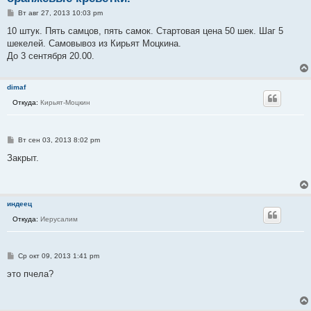
С
Вт авг 27, 2013 10:03 pm
о
о
10 штук. Пять самцов, пять самок. Стартовая цена 50 шек. Шаг 5
б
шекелей. Самовывоз из Кирьят Моцкина.
щ
е
До 3 сентября 20.00.
н
и
е
dimaf
Откуда:
Кирьят-Моцкин
С
Вт сен 03, 2013 8:02 pm
о
о
Закрыт.
б
щ
е
н
и
индеец
е
Откуда:
Иерусалим
С
Ср окт 09, 2013 1:41 pm
о
о
это пчела?
б
щ
е
н