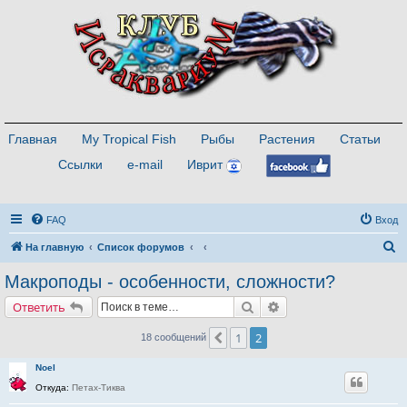
Главная
My Tropical Fish
Рыбы
Растения
Статьи
Ссылки
e-mail
Иврит
FAQ
Вход
П
На главную
Список форумов
о
Макроподы - особенности, сложности?
и
Поиск
Расширенный поиск
Ответить
с
к
1
2
Пред.
18 сообщений
Noel
Откуда:
Петах-Тиква