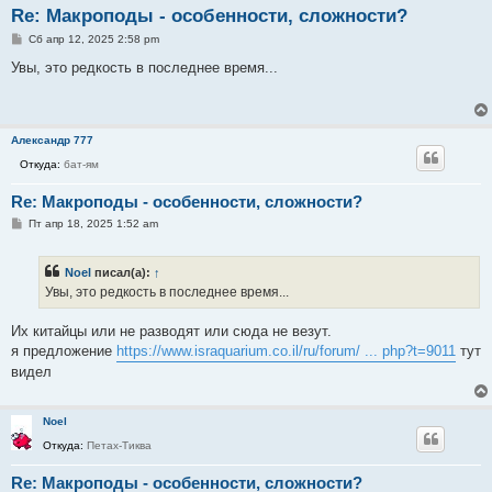
Re: Макроподы - особенности, сложности?
С
Сб апр 12, 2025 2:58 pm
о
о
Увы, это редкость в последнее время...
б
щ
е
н
и
Александр 777
е
Откуда:
бат-ям
Re: Макроподы - особенности, сложности?
С
Пт апр 18, 2025 1:52 am
о
о
б
Noel
писал(а):
↑
щ
е
Увы, это редкость в последнее время...
н
и
е
Их китайцы или не разводят или сюда не везут.
я предложение
https://www.israquarium.co.il/ru/forum/ ... php?t=9011
тут
видел
Noel
Откуда:
Петах-Тиква
Re: Макроподы - особенности, сложности?