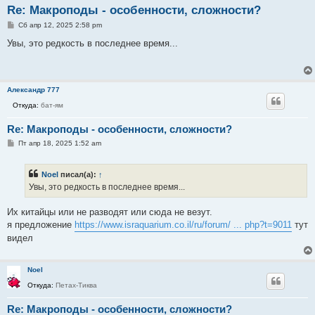
Re: Макроподы - особенности, сложности?
С
Сб апр 12, 2025 2:58 pm
о
о
Увы, это редкость в последнее время...
б
щ
е
н
и
Александр 777
е
Откуда:
бат-ям
Re: Макроподы - особенности, сложности?
С
Пт апр 18, 2025 1:52 am
о
о
б
Noel
писал(а):
↑
щ
е
Увы, это редкость в последнее время...
н
и
е
Их китайцы или не разводят или сюда не везут.
я предложение
https://www.israquarium.co.il/ru/forum/ ... php?t=9011
тут
видел
Noel
Откуда:
Петах-Тиква
Re: Макроподы - особенности, сложности?