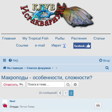
Главная
My Tropical Fish
Рыбы
Растения
Статьи
Ссылки
e-mail
Иврит
FAQ
Вход
П
На главную
Список форумов
о
Макроподы - особенности, сложности?
и
Поиск
Расширенный поиск
Ответить
с
к
1
2
Пред.
18 сообщений
Noel
Откуда:
Петах-Тиква