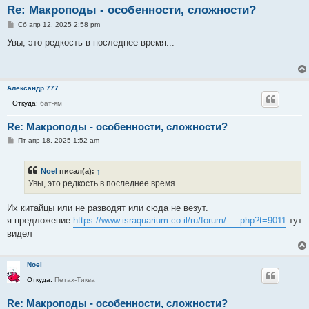
Re: Макроподы - особенности, сложности?
С
Сб апр 12, 2025 2:58 pm
о
о
Увы, это редкость в последнее время...
б
щ
е
н
и
Александр 777
е
Откуда:
бат-ям
Re: Макроподы - особенности, сложности?
С
Пт апр 18, 2025 1:52 am
о
о
б
Noel
писал(а):
↑
щ
е
Увы, это редкость в последнее время...
н
и
е
Их китайцы или не разводят или сюда не везут.
я предложение
https://www.israquarium.co.il/ru/forum/ ... php?t=9011
тут
видел
Noel
Откуда:
Петах-Тиква
Re: Макроподы - особенности, сложности?