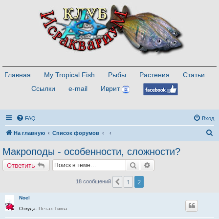
Главная
My Tropical Fish
Рыбы
Растения
Статьи
Ссылки
e-mail
Иврит
FAQ
Вход
П
На главную
Список форумов
о
Макроподы - особенности, сложности?
и
Поиск
Расширенный поиск
Ответить
с
к
1
2
Пред.
18 сообщений
Noel
Откуда:
Петах-Тиква