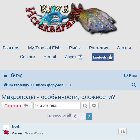
Главная
My Tropical Fish
Рыбы
Растения
Статьи
Ссылки
e-mail
Иврит
FAQ
Вход
П
На главную
Список форумов
о
Макроподы - особенности, сложности?
и
Поиск
Расширенный поиск
Ответить
с
к
1
2
Пред.
18 сообщений
Noel
Откуда:
Петах-Тиква