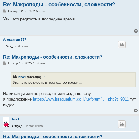
Re: Макроподы - особенности, сложности?
С
Сб апр 12, 2025 2:58 pm
о
о
Увы, это редкость в последнее время...
б
щ
е
н
и
Александр 777
е
Откуда:
бат-ям
Re: Макроподы - особенности, сложности?
С
Пт апр 18, 2025 1:52 am
о
о
б
Noel
писал(а):
↑
щ
е
Увы, это редкость в последнее время...
н
и
е
Их китайцы или не разводят или сюда не везут.
я предложение
https://www.israquarium.co.il/ru/forum/ ... php?t=9011
тут
видел
Noel
Откуда:
Петах-Тиква
Re: Макроподы - особенности, сложности?