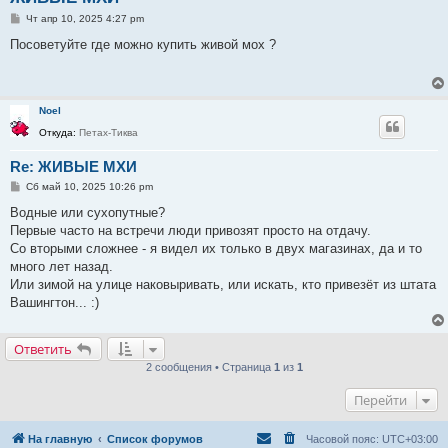
С
Чт апр 10, 2025 4:27 pm
о
о
Посоветуйте где можно купить живой мох ?
б
щ
е
н
и
Noel
е
Откуда:
Петах-Тиква
Re: ЖИВЫЕ МХИ
С
Сб май 10, 2025 10:26 pm
о
о
Водные или сухопутные?
б
Первые часто на встречи люди привозят просто на отдачу.
щ
е
Со вторыми сложнее - я видел их только в двух магазинах, да и то
н
много лет назад.
и
е
Или зимой на улице наковыривать, или искать, кто привезёт из штата
Вашингтон... :)
Ответить
2 сообщения • Страница
1
из
1
Перейти
На главную
Список форумов
Часовой пояс:
UTC+03:00