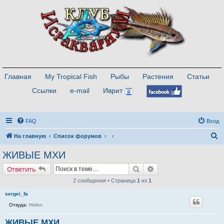
Главная
My Tropical Fish
Рыбы
Растения
Статьи
Ссылки
e-mail
Иврит
FAQ
Вход
П
На главную
Список форумов
о
ЖИВЫЕ МХИ
и
Поиск
Расширенный поиск
Ответить
с
2 сообщения • Страница
1
из
1
к
sergei_fa
Откуда:
Holon
ЖИВЫЕ МХИ