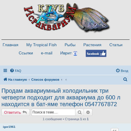
Главная
My Tropical Fish
Рыбы
Растения
Статьи
Ссылки
e-mail
Иврит
FAQ
Вход
П
На главную
Список форумов
о
Продам аквариумный холодильник три
и
четверти подходит для аквариума до 600 л
с
находится в бат-яме телефон 0547767872
к
Поиск
Расширенный поиск
Ответить
1 сообщение • Страница
1
из
1
igor1961