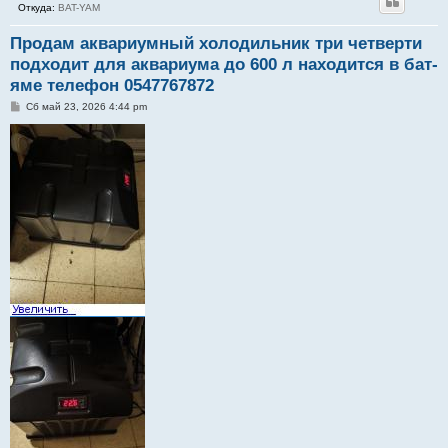
Откуда:
BAT-YAM
Продам аквариумный холодильник три четверти
подходит для аквариума до 600 л находится в бат-
яме телефон 0547767872
С
Сб май 23, 2026 4:44 pm
о
о
б
щ
е
н
и
е