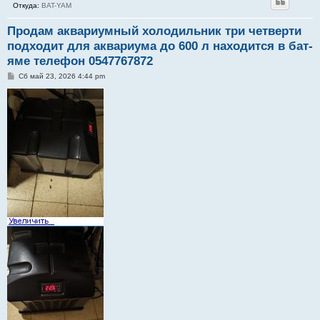
Откуда:
BAT-YAM
Продам аквариумный холодильник три четверти
подходит для аквариума до 600 л находится в бат-
яме телефон 0547767872
С
Сб май 23, 2026 4:44 pm
о
о
б
щ
е
н
и
е