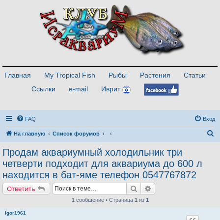
Главная
My Tropical Fish
Рыбы
Растения
Статьи
Ссылки
e-mail
Иврит
FAQ
Вход
П
На главную
Список форумов
о
Продам аквариумный холодильник три
и
четверти подходит для аквариума до 600 л
с
находится в бат-яме телефон 0547767872
к
Поиск
Расширенный поиск
Ответить
1 сообщение • Страница
1
из
1
igor1961