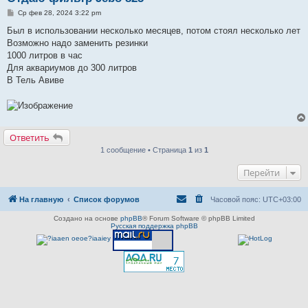
С
Ср фев 28, 2024 3:22 pm
о
о
Был в использовании несколько месяцев, потом стоял несколько лет
б
Возможно надо заменить резинки
щ
е
1000 литров в час
н
Для аквариумов до 300 литров
и
е
В Тель Авиве
Ответить
1 сообщение • Страница
1
из
1
Перейти
На главную
Список форумов
Часовой пояс:
UTC+03:00
Создано на основе
phpBB
® Forum Software © phpBB Limited
Русская поддержка phpBB