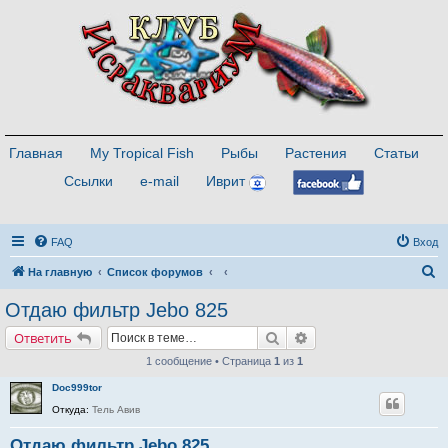
Главная
My Tropical Fish
Рыбы
Растения
Статьи
Ссылки
e-mail
Иврит
FAQ
Вход
П
На главную
Список форумов
о
Отдаю фильтр Jebo 825
и
Поиск
Расширенный поиск
Ответить
с
1 сообщение • Страница
1
из
1
к
Doc999tor
Откуда:
Тель Авив
Отдаю фильтр Jebo 825