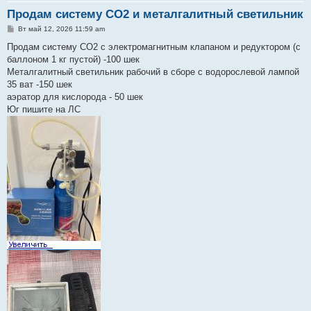
Продам систему СО2 и металгалитный светильник
С
Вт май 12, 2026 11:59 am
о
о
Продам систему СО2 с электромагнитным клапаном и редуктором (с
б
баллоном 1 кг пустой) -100 шек
щ
е
Металгалитный светильник рабочий в сборе с водорослевой лампой
н
35 ват -150 шек
и
е
аэратор для кислорода - 50 шек
Юг пишите на ЛС