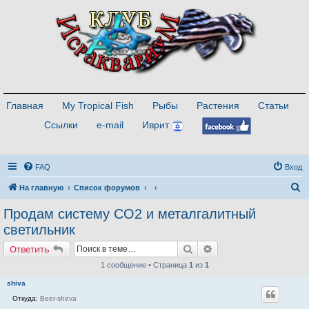
Главная
My Tropical Fish
Рыбы
Растения
Статьи
Ссылки
e-mail
Иврит
FAQ
Вход
П
На главную
Список форумов
о
Продам систему СО2 и металгалитный
и
светильник
с
Поиск
Расширенный поиск
Ответить
к
1 сообщение • Страница
1
из
1
shiva
Откуда:
Beer-sheva