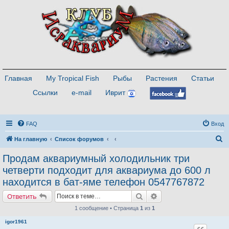
Главная
My Tropical Fish
Рыбы
Растения
Статьи
Ссылки
e-mail
Иврит
FAQ
Вход
П
На главную
Список форумов
о
Продам аквариумный холодильник три
и
четверти подходит для аквариума до 600 л
с
находится в бат-яме телефон 0547767872
к
Поиск
Расширенный поиск
Ответить
1 сообщение • Страница
1
из
1
igor1961