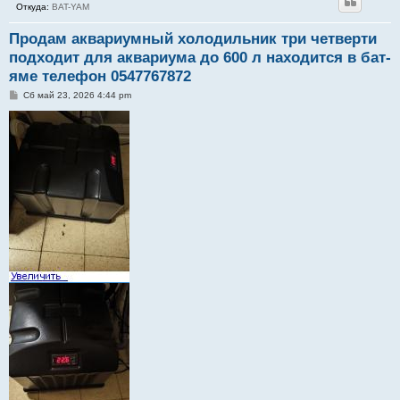
Откуда:
BAT-YAM
Продам аквариумный холодильник три четверти
подходит для аквариума до 600 л находится в бат-
яме телефон 0547767872
С
Сб май 23, 2026 4:44 pm
о
о
б
щ
е
н
и
е