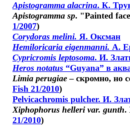
Apistogramma alacrina
. К. Тр
Apistogramma sp
. "Painted fac
1/2007
)
Corydoras melini.
Я. Оксман
Hemiloricaria eigenmanni.
А. Е
Cypricromis leptosoma
. И. Зла
Heros notatus
“Guyana” в аква
Limia perugiae
– скромно, но с
Fish 21/2010
)
Pelvicachromis pulcher. И. Зл
Xiphophorus helleri var. gunth
.
21/2010
)