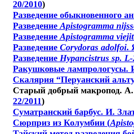
20/2010
)
Разведение обыкновенного ан
Разведение
Apistogramma nijss
Разведение
Apistogramma viejit
Разведение
Corydoras adolfoi
.
Разведение
Hypancistrus sp. L
Ракушковые лампрологусы. И
Скалярия “Перуанский альту
Старый добрый макропод. А. 
22/2011
)
Суматранский барбус. И. Зла
Сюрприз из Колумбии (
Apist
Тайский метод разведения бо