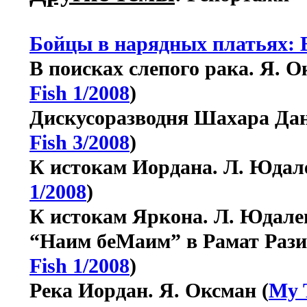
Бойцы в нарядных платьях: B
В поисках слепого рака. Я. О
Fish 1/2008
)
Дискусоразводня Шахара Дан
Fish 3/2008
)
К истокам Иордана. Л. Юдале
1/2008
)
К истокам Яркона.
Л. Юдалев
“Наим беМаим” в Рамат Разие
Fish 1/2008
)
Река Иордан. Я. Оксман (
My T