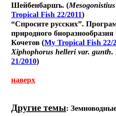
Шейбенбаршъ. (
Mesogonistius
Tropical Fish 22/2011
)
“Спросите русских”. Прогр
природного биоразнообразия 
Кочетов (
My Tropical Fish 22/
Xiphophorus helleri var. gunth
.
21/2010
)
наверх
Другие темы
: Земноводны