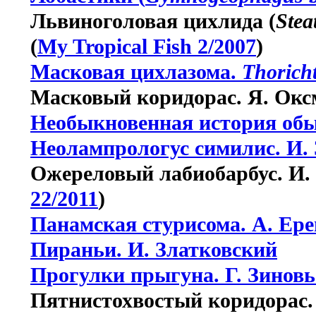
Львиноголовая цихлида (
Stea
(
My Tropical Fish 2/2007
)
Масковая цихлазома.
Thorich
Масковый коридорас. Я. Окс
Необыкновенная история обы
Неолампрологус симилис. И.
Ожереловый лабиобарбус. И.
22/2011
)
Панамская стурисома. А. Ере
Пираньи. И. Златковский
Прогулки прыгуна. Г. Зиновь
Пятнистохвостый коридорас. 