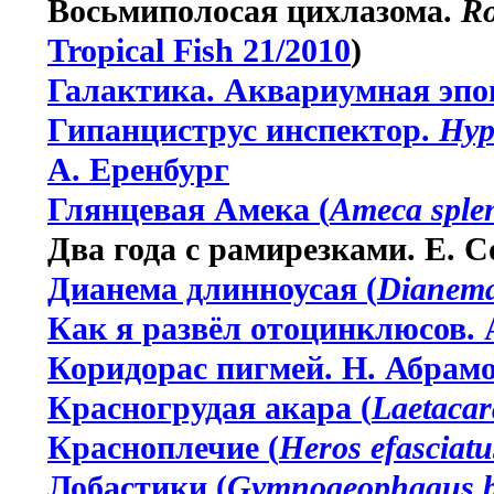
Восьмиполосая цихлазома.
Ro
Tropical Fish 21/2010
)
Галактика. Аквариумная эпо
Гипанциструс инспектор.
Hyp
А. Еренбург
Глянцевая Амека (
Ameca sple
Два года с рамирезками. Е. С
Дианема длинноусая (
Dianema
Как я развёл отоцинклюсов. 
Коридорас пигмей. Н. Абрам
Красногрудая акара (
Laetacar
Красноплечие (
Heros efasciatu
Лобастики (
Gymnogeophagus b