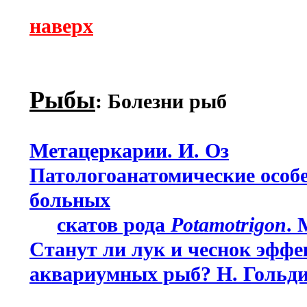
наверх
Рыбы
: Болезни рыб
Метацеркарии. И. Оз
Патологоанатомические особ
больных
скатов рода
Potamotrigon
. 
Станут ли лук и чеснок эфф
аквариумных рыб? Н. Гольд