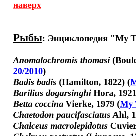
наверх
Рыбы
: Энциклопедия "My Tr
Anomalochromis thomasi
(Boule
20/2010
)
Badis badis
(Hamilton, 1822)
(
M
Barilius dogarsinghi
Hora, 192
Betta coccina
Vierke, 1979
(
My 
Chaetodon paucifasciatus
Ahl, 
Chalceus macrolepidotus
Cuvier