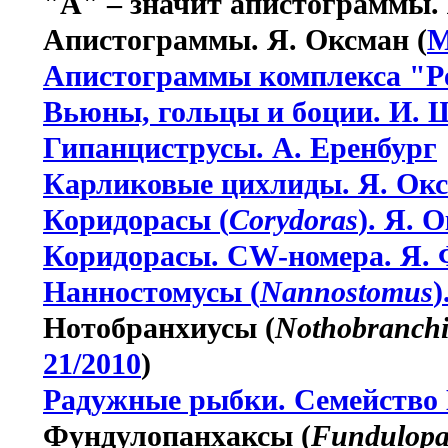
"А" – значит апистограммы. 
Апистограммы. Я. Оксман (
M
Апистограммы комплекса "Pe
Вьюны, гольцы и боции. И. 
Гипанциструсы. А. Еренбург
Карликовые цихлиды. Я. Ок
Коридорасы (
Corydoras
). Я. 
Коридорасы. CW-номера. Я.
Нанностомусы (
Nannostomus
)
Нотобранхиусы (
Nothobranch
21/2010
)
Радужные рыбки. Семейство M
Фундулопанхаксы (
Fundulop