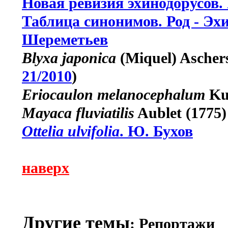
Новая ревизия эхинодорусов.
Таблица синонимов. Род - Эхи
Шереметьев
Blyxa japonica
(Miquel) Ascher
21/2010
)
Eriocaulon melanocephalum
Kun
Mayaca fluviatilis
Aublet (1775)
Ottelia ulvifolia
. Ю. Бухов
наверх
Другие темы
: Репортажи