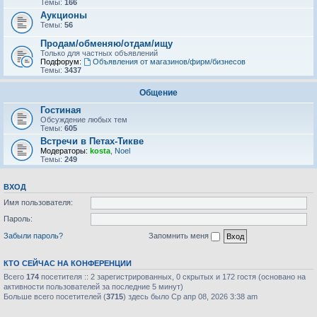
Темы:
166
Аукционы
Темы:
56
Продам/обменяю/отдам/ищу
Только для частных объявлений
Подфорум:
Объявления от магазинов/фирм/бизнесов
Темы:
3437
Общение
Гостиная
Обсуждение любых тем
Темы:
605
Встречи в Петах-Тикве
Модераторы:
kosta
,
Noel
Темы:
249
ВХОД
Имя пользователя:
Пароль:
Забыли пароль?
Запомнить меня
КТО СЕЙЧАС НА КОНФЕРЕНЦИИ
Всего
174
посетителя :: 2 зарегистрированных, 0 скрытых и 172 гостя (основано на
активности пользователей за последние 5 минут)
Больше всего посетителей (
3715
) здесь было Ср апр 08, 2026 3:38 am