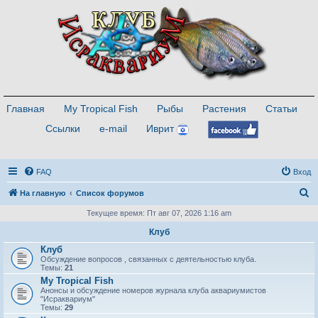
Главная
My Tropical Fish
Рыбы
Растения
Статьи
Ссылки
e-mail
Иврит
FAQ
Вход
П
На главную
Список форумов
о
Текущее время: Пт авг 07, 2026 1:16 am
и
Клуб
с
Клуб
Обсуждение вопросов , связанных с деятельностью клуба.
к
Темы:
21
My Tropical Fish
Анонсы и обсуждение номеров журнала клуба аквариумистов
"Исраквариум"
Темы:
29