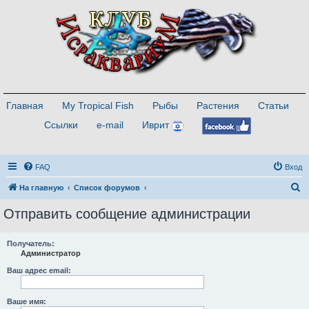
Главная
My Tropical Fish
Рыбы
Растения
Статьи
Ссылки
e-mail
Иврит
FAQ
Вход
П
На главную
Список форумов
о
Отправить сообщение администрации
и
с
Получатель:
Администратор
к
Ваш адрес email:
Ваше имя: