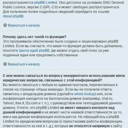
распространяется
phpBB Limited
. Оно доступно на условиях GNU General
Public Licence, версии 2 (GPL-2.0) и может свободно распространяться.
Для получения более подробных сведений перейдите по ссылке
About phpBB
.
Вернуться к началу
Почему здесь нет такой-то функции?
Это программное обеспечение было создано и лицензировано phpBB
Limited. Если вы считаете, что какая-то функция должна быть добавлена,
посетите
Центр идей phpBB
, где можно отдать свой голос за уже
поданные идеи или предложить собственные.
Вернуться к началу
С кем можно связаться по вопросу некорректного использования и/или
юридических вопросов, связанных с этой конференцией?
Вы можете связаться с любым из администраторов, перечисленных в
списке на странице «Наша команда». Если вы не получили ответа,
свяжитесь с владельцем домена (сделайте
whois lookup
) или, если
конференция находится на бесплатном домене (например, chat.ru,
Yahoo!, free.fr, f2s.com и т. п.), с руководством или техподдержкой данного
домена. Учтите, что phpBB Limited
не имеет никакого контроля над
данной конференцией
и не может нести никакой ответственности за то,
кем и как данная конференция используется. Не обращайтесь к phpBB
Limited по юридическим вопросам (о приостановке работы конференции,
ответственности за неё и т. д.), которые
не относятся напрямую
к сайту