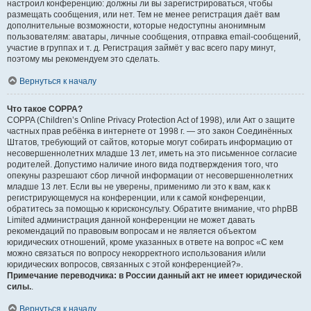
настроил конференцию: должны ли вы зарегистрироваться, чтобы
размещать сообщения, или нет. Тем не менее регистрация даёт вам
дополнительные возможности, которые недоступны анонимным
пользователям: аватары, личные сообщения, отправка email-сообщений,
участие в группах и т. д. Регистрация займёт у вас всего пару минут,
поэтому мы рекомендуем это сделать.
Вернуться к началу
Что такое COPPA?
COPPA (Children’s Online Privacy Protection Act of 1998), или Акт о защите
частных прав ребёнка в интернете от 1998 г. — это закон Соединённых
Штатов, требующий от сайтов, которые могут собирать информацию от
несовершеннолетних младше 13 лет, иметь на это письменное согласие
родителей. Допустимо наличие иного вида подтверждения того, что
опекуны разрешают сбор личной информации от несовершеннолетних
младше 13 лет. Если вы не уверены, применимо ли это к вам, как к
регистрирующемуся на конференции, или к самой конференции,
обратитесь за помощью к юрисконсульту. Обратите внимание, что phpBB
Limited администрация данной конференции не может давать
рекомендаций по правовым вопросам и не является объектом
юридических отношений, кроме указанных в ответе на вопрос «С кем
можно связаться по вопросу некорректного использования и/или
юридических вопросов, связанных с этой конференцией?».
Примечание переводчика: в России данный акт не имеет юридической
силы.
.
Вернуться к началу