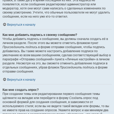
правок, а также дату и время последней из них. Эта надпись не
появляется, если сообщение редактировал администратор или
модератор, хотя они могут сами написать о сделанных изменениях по
своему усмотрению. Учтите, что обычные пользователи не могут удалить
сообщение, если на него уже кто-то ответил.
Вернуться к началу
Как мне добавить подпись к своему сообщению?
Чтобы добавить подпись к сообщению, вы должны сначала создать её в
личном разделе. После этого вы можете отметить флажком пункт
Присоединить подпись
в форме отправки сообщения, чтобы подпись
добавилась. Вы также можете настроить добавление подписи по
умолчанию ко всем вашим сообщениям, сделав соответствующий выбор в
параграфе «Отправка сообщений» пункта «Личные настройки» в личном
разделе. Несмотря на это, вы сможете отменить добавление подписи в
отдельных сообщениях, убрав флажок
Присоединить подпись
в форме
отправки сообщения.
Вернуться к началу
Как мне создать опрос?
При создании темы или редактировании первого сообщения темы
щёлкните на вкладке или перейдите в форму
Создать опрос
под
основной формой для создания сообщения, в зависимости от
используемого стиля; если вы не видите такой вкладки или формы, то вы
не имеете прав на создание опросов. Укажите вопрос и как минимум два