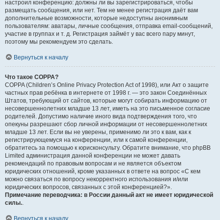
настроил конференцию: должны ли вы зарегистрироваться, чтобы
размещать сообщения, или нет. Тем не менее регистрация даёт вам
дополнительные возможности, которые недоступны анонимным
пользователям: аватары, личные сообщения, отправка email-сообщений,
участие в группах и т. д. Регистрация займёт у вас всего пару минут,
поэтому мы рекомендуем это сделать.
Вернуться к началу
Что такое COPPA?
COPPA (Children’s Online Privacy Protection Act of 1998), или Акт о защите
частных прав ребёнка в интернете от 1998 г. — это закон Соединённых
Штатов, требующий от сайтов, которые могут собирать информацию от
несовершеннолетних младше 13 лет, иметь на это письменное согласие
родителей. Допустимо наличие иного вида подтверждения того, что
опекуны разрешают сбор личной информации от несовершеннолетних
младше 13 лет. Если вы не уверены, применимо ли это к вам, как к
регистрирующемуся на конференции, или к самой конференции,
обратитесь за помощью к юрисконсульту. Обратите внимание, что phpBB
Limited администрация данной конференции не может давать
рекомендаций по правовым вопросам и не является объектом
юридических отношений, кроме указанных в ответе на вопрос «С кем
можно связаться по вопросу некорректного использования и/или
юридических вопросов, связанных с этой конференцией?».
Примечание переводчика: в России данный акт не имеет юридической
силы.
.
Вернуться к началу