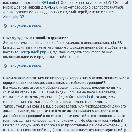
распространяется
phpBB Limited
. Оно доступно на условиях GNU General
Public Licence, версии 2 (GPL-2.0) и может свободно распространяться.
Для получения более подробных сведений перейдите по ссылке
About phpBB
.
Вернуться к началу
Почему здесь нет такой-то функции?
Это программное обеспечение было создано и лицензировано phpBB
Limited. Если вы считаете, что какая-то функция должна быть добавлена,
посетите
Центр идей phpBB
, где можно отдать свой голос за уже
поданные идеи или предложить собственные.
Вернуться к началу
С кем можно связаться по вопросу некорректного использования и/или
юридических вопросов, связанных с этой конференцией?
Вы можете связаться с любым из администраторов, перечисленных в
списке на странице «Наша команда». Если вы не получили ответа,
свяжитесь с владельцем домена (сделайте
whois lookup
) или, если
конференция находится на бесплатном домене (например, chat.ru,
Yahoo!, free.fr, f2s.com и т. п.), с руководством или техподдержкой данного
домена. Учтите, что phpBB Limited
не имеет никакого контроля над
данной конференцией
и не может нести никакой ответственности за то,
кем и как данная конференция используется. Не обращайтесь к phpBB
Limited по юридическим вопросам (о приостановке работы конференции,
ответственности за неё и т. д.), которые
не относятся напрямую
к сайту