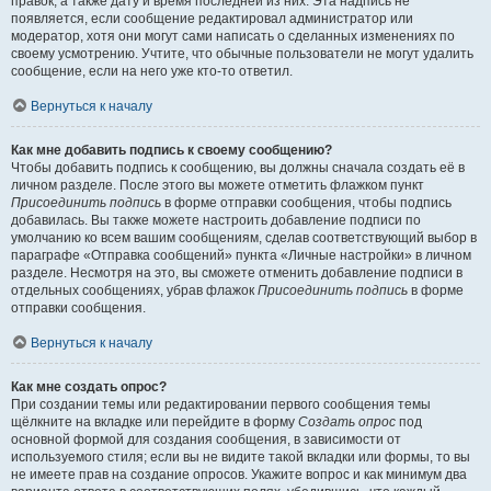
правок, а также дату и время последней из них. Эта надпись не
появляется, если сообщение редактировал администратор или
модератор, хотя они могут сами написать о сделанных изменениях по
своему усмотрению. Учтите, что обычные пользователи не могут удалить
сообщение, если на него уже кто-то ответил.
Вернуться к началу
Как мне добавить подпись к своему сообщению?
Чтобы добавить подпись к сообщению, вы должны сначала создать её в
личном разделе. После этого вы можете отметить флажком пункт
Присоединить подпись
в форме отправки сообщения, чтобы подпись
добавилась. Вы также можете настроить добавление подписи по
умолчанию ко всем вашим сообщениям, сделав соответствующий выбор в
параграфе «Отправка сообщений» пункта «Личные настройки» в личном
разделе. Несмотря на это, вы сможете отменить добавление подписи в
отдельных сообщениях, убрав флажок
Присоединить подпись
в форме
отправки сообщения.
Вернуться к началу
Как мне создать опрос?
При создании темы или редактировании первого сообщения темы
щёлкните на вкладке или перейдите в форму
Создать опрос
под
основной формой для создания сообщения, в зависимости от
используемого стиля; если вы не видите такой вкладки или формы, то вы
не имеете прав на создание опросов. Укажите вопрос и как минимум два