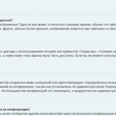
ователя?
зображения. Одно из них может относиться к вашему званию, обычно это звёзд
. Другое, обычно более крупное, изображение известно как «аватара» и обы
ь аватару с использованием четырёх инструментов: «Граватар», «Галерея а
, а также какие типы аватар могут быть доступны. Если вы не можете испол
чество созданных вами сообщений или идентифицируют определённых польз
аний на конференции, так как они установлены её администратором. Пожал
е. На большинстве конференций это запрещено, и модератор или администра
ти на конференцию!
ь email-сообщения другим пользователям через встроенную в конференцию ф