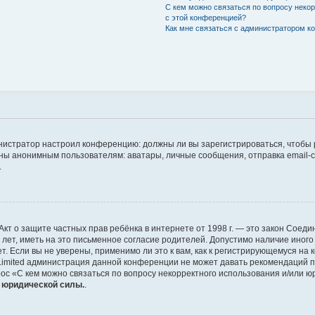
С кем можно связаться по вопросу неко
с этой конференцией?
Как мне связаться с администратором 
дминистратор настроил конференцию: должны ли вы зарегистрироваться, чтобы
 анонимным пользователям: аватары, личные сообщения, отправка email-сооб
.
 или Акт о защите частных прав ребёнка в интернете от 1998 г. — это закон Со
т, иметь на это письменное согласие родителей. Допустимо наличие иного
 Если вы не уверены, применимо ли это к вам, как к регистрирующемуся на 
Limited администрация данной конференции не может давать рекомендаций 
ос «С кем можно связаться по вопросу некорректного использования и/или ю
т юридической силы.
.