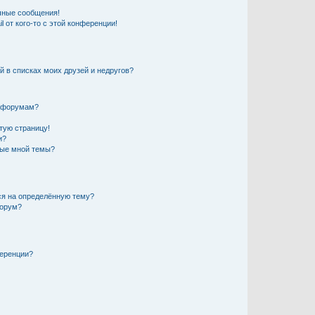
чные сообщения!
 от кого-то с этой конференции!
й в списках моих друзей и недругов?
и форумам?
стую страницу!
и?
ные мной темы?
ься на определённую тему?
форум?
ференции?