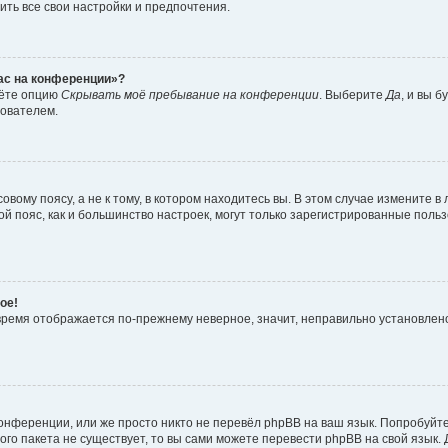
ить все свои настройки и предпочтения.
час на конференции»?
дёте опцию
Скрывать моё пребывание на конференции
. Выберите
Да
, и вы 
зователем.
вому поясу, а не к тому, в котором находитесь вы. В этом случае измените в 
овой пояс, как и большинство настроек, могут только зарегистрированные пол
ое!
о время отображается по-прежнему неверное, значит, неправильно установле
онференции, или же просто никто не перевёл phpBB на ваш язык. Попробуйт
вого пакета не существует, то вы сами можете перевести phpBB на свой язы