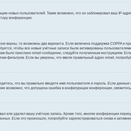
ию новых пользователей. Также возможно, что он заблокировал ваш IP-адре
атору конференции.
они верны, то возможны два варианта. Если включена поддержка COPPA и при 
уется, чтобы все новые учётные записи были активированы пользователями
ам было прислано email-сообщение, следуйте полученным инструкциям. Если
пам-фильтром. Если вы уверены, что ввели правильный адрес email, попробу
едитесь, что вы правильно вводите имя пользователя и пароль. Если данные
Также возможно, что допущена ошибка в конфигурации конференции, свяжитес
вал или удалил вашу учётную запись. Кроме того, многие конференции перио
ных. Если это произошло, попробуйте зарегистрироваться снова и активнее 