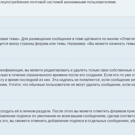
ь злоупотребления почтовой системой анонимными пользователями.
овая тема». Для размещения сообщения в теме щёлкните по кнопке «Ответит
ится внизу страниц форума или темы. Например: «Вы можете начинать темы»
конференции, вы можете редактировать и удалять только свои собственные 
ько в течение ограниченного времени после его создания. Если кто-то уже 
дату и время последней из них. Эта надпись не появляется, если сообщение 
ию. Учтите, что обычные пользователи не могут удалить сообщение, если на 
создать её в личном разделе. После этого вы можете отметить флажком пун
обавление подписи по умолчанию ко всем вашим сообщениям, сделав соотве
а это, вы сможете отменить добавление подписи в отдельных сообщениях, у