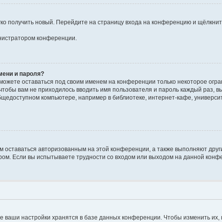
егко получить новый. Перейдите на страницу входа на конференцию и щёлкни
инистратором конференции.
мени и пароля?
сможете оставаться под своим именем на конференции только некоторое огран
 чтобы вам не приходилось вводить имя пользователя и пароль каждый раз, 
щедоступном компьютере, например в библиотеке, интернет-кафе, университе
ам оставаться авторизованным на этой конференции, а также выполняют друг
ом. Если вы испытываете трудности со входом или выходом на данной конфе
е ваши настройки хранятся в базе данных конференции. Чтобы изменить их,