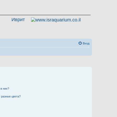
Иврит
Вход
 в них?
 разные цвета?