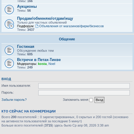
Темы:
166
Аукционы
Темы:
56
Продам/обменяю/отдам/ищу
Только для частных объявлений
Подфорум:
Объявления от магазинов/фирм/бизнесов
Темы:
3437
Общение
Гостиная
Обсуждение любых тем
Темы:
605
Встречи в Петах-Тикве
Модераторы:
kosta
,
Noel
Темы:
249
ВХОД
Имя пользователя:
Пароль:
Забыли пароль?
Запомнить меня
КТО СЕЙЧАС НА КОНФЕРЕНЦИИ
Всего
200
посетителей :: 0 зарегистрированных, 0 скрытых и 200 гостей (основано
на активности пользователей за последние 5 минут)
Больше всего посетителей (
3715
) здесь было Ср апр 08, 2026 3:38 am