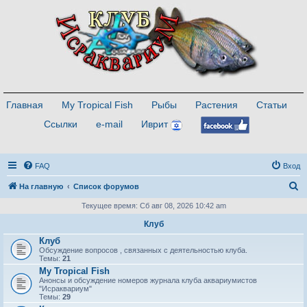
Главная
My Tropical Fish
Рыбы
Растения
Статьи
Ссылки
e-mail
Иврит
FAQ
Вход
П
На главную
Список форумов
о
Текущее время: Сб авг 08, 2026 10:42 am
и
Клуб
с
Клуб
Обсуждение вопросов , связанных с деятельностью клуба.
к
Темы:
21
My Tropical Fish
Анонсы и обсуждение номеров журнала клуба аквариумистов
"Исраквариум"
Темы:
29